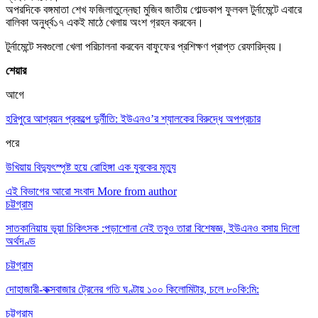
অপরদিকে বঙ্গমাতা শেখ ফজিলাতুন্নেছা মুজিব জাতীয় গোল্ডকাপ ফুলবল টুর্নামেন্টে এবারে
বালিকা অনুর্ধ্ব১৭ একই মাঠে খেলায় অংশ গ‍্রহন করবেন।
টুর্নামেন্টে সবগুলো খেলা পরিচালনা করবেন বাফুফের প্রশিক্ষণ প্রাপ্ত রেফারিদ্বয়।
শেয়ার
আগে
হরিপুরে আশ্রয়ন প্রকল্পে দুর্নীতি: ইউএনও’র শ্যালকের বিরুদ্ধে অপপ্রচার
পরে
উখিয়ায় বিদ্যুৎস্পৃষ্ট হয়ে রোহিঙ্গা এক যুবকের মৃত্যু
এই বিভাগের আরো সংবাদ
More from author
চট্টগ্রাম
সাতকানিয়ায় ভূয়া চিকিৎসক :পড়াশোনা নেই তবুও তারা বিশেষজ্ঞ, ইউএনও বসায় দিলো
অর্থদণ্ড
চট্টগ্রাম
দোহাজারী-কক্সবাজার ট্রেনের গতি ঘণ্টায় ১০০ কিলোমিটার, চলে ৮০কি:মি:
চট্টগ্রাম