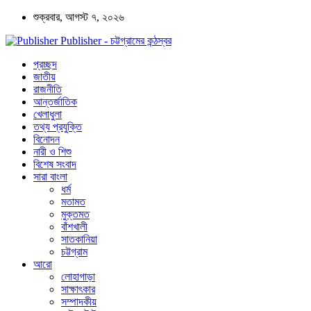
শুক্রবার, আগস্ট ৭, ২০২৬
Publisher - চট্টগ্রামের কন্ঠস্বর
প্রচ্ছদ
জাতীয়
রাজনীতি
আন্তর্জাতিক
খেলাধুলা
তথ্য প্রযুক্তি
বিনোদন
নারী ও শিশু
বিশেষ সংবাদ
সারা বাংলা
ধর্ম
মতামত
মুক্তমত
বাঁশখালী
সাতকানিয়া
চট্টগ্রাম
আরো
লোহাগাড়া
সাক্ষাৎকার
সম্পাদকীয়