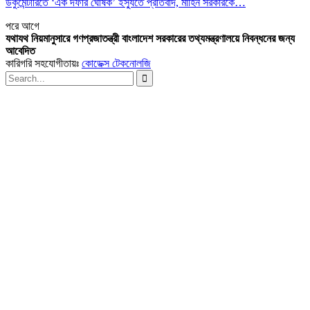
ডকুমেন্টারিতে ‘এক দফার ঘোষক’ ইস্যুতে প্রতিবাদ, মাহিন সরকারকে…
পরে
আগে
যথাযথ নিয়মানুসারে গণপ্রজাতন্ত্রী বাংলাদেশ সরকারের তথ্যমন্ত্রণালয়ে নিবন্ধনের জন্য
আবেদিত
কারিগরি সহযোগীতায়ঃ
কোডেক্স টেকনোলজি