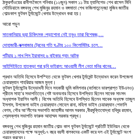
ঠাকুরগাঁওয়ের রানীশংকৈলে শনিবার (১২জুন) সকাল ১১ টায় হ্যালিপেড শেখ রাসেল মিনি
স্টোডিয়ামে বঙ্গবন্ধু শেখ মুজিবুর রহমান ও বঙ্গমাতা শেখ ফজিলাতুন্নেছা মুজিব জাতীয়
গোল্ডকাপ ফুটবল টুর্নামেন্টে খেলার উদ্ধোধন করা হয়।
আরো পড়ুন
সাতকানিয়ায় ভূয়া চিকিৎসক :পড়াশোনা নেই তবুও তারা বিশেষজ্ঞ,…
দোহাজারী-কক্সবাজার ট্রেনের গতি ঘণ্টায় ১০০ কিলোমিটার, চলে…
পটিয়ায় ১ লাখ পিস ইয়াবাসহ ৬ বাইকার গ্যাং আটক
আইসিইউতে হাতকড়া পরা ছবি ভাইরাল: আওয়ামী লীগ নেতা মনির খানের…
প্রধান অতিথি হিসেবে উপস্হিত থেকে ফুটবল খেলার টুর্নামেন্ট উদ্ভোধন করেন উপজেলা
চেয়ারম‍্যান শাহরিয়ার আজম মুন্না।
ফুটবল টুর্নামেন্টের উদ্ভোধনী দিনে সহকারী ভূমি কমিশনার (বর্তমানে ভারপ্রাপ্ত ইউএনও)
প্রীতম সাহা’র সভাপতিত্বে গেষ্ট অবঅনার হিসেবে উপস্থিত ছিলেন সাবেক সাংসদ
অধ‍্যাপক ইয়াশিন আলী। বিশেষ অতিথি হিসেবে উপস্থিত ছিলেন সাবেক অধ‍্যক্ষ তাজুল
ইসলাম, উপজেলা ভাইস চেয়ারম‍্যান সোহেল রানা, মহিলা ভাইস চেয়ারম‍্যান শেফালি
বেগম, পৌর আ’লীগের সভাপতি জাহাঙ্গীর আলম সরকার ,বীরমুক্তিযোদ্ধা হবিবুর রহমান,
প্রেসক্লাব সভাপতি ফারুক আহাম্মদ সরকার প্রমূখ।
বঙ্গবন্ধু শেখ মুজিবুর রহমান জাতীয় গোল্ড কাপ ফুটবল টুর্নামেন্টে প্রতিটি ইউনিয়ন থেকে
চেয়ারম্যানদের পক্ষে অনুর্ধ্ব১৭ বছর বয়সী বালকদের একটি করে দল এই টুর্নামেন্টে অংশ
গ্রহন করবেন।