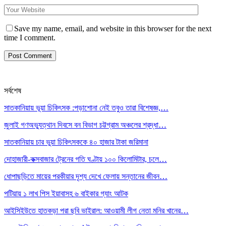
Save my name, email, and website in this browser for the next
time I comment.
সর্বশেষ
সাতকানিয়ায় ভূয়া চিকিৎসক :পড়াশোনা নেই তবুও তারা বিশেষজ্ঞ,…
জুলাই গণঅভ্যুত্থান দিবসে বন বিভাগ চট্টগ্রাম অঞ্চলের শ্রদ্ধা…
সাতকানিয়ায় চার ভুয়া চিকিৎসককে ৪০ হাজার টাকা জরিমানা
দোহাজারী-কক্সবাজার ট্রেনের গতি ঘণ্টায় ১০০ কিলোমিটার, চলে…
ধোপাছড়িতে মায়ের পরকীয়ার দৃশ্য দেখে ফেলায় সন্তানের জীবন…
পটিয়ায় ১ লাখ পিস ইয়াবাসহ ৬ বাইকার গ্যাং আটক
আইসিইউতে হাতকড়া পরা ছবি ভাইরাল: আওয়ামী লীগ নেতা মনির খানের…