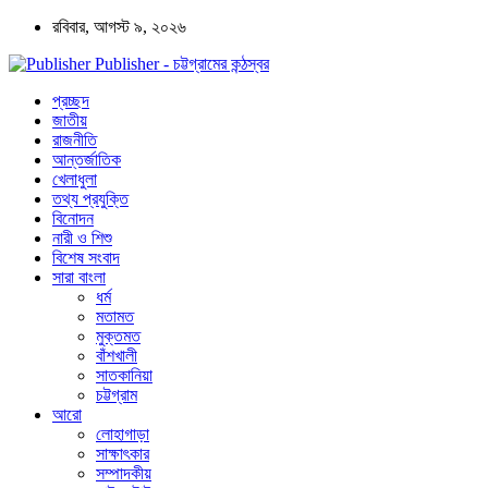
রবিবার, আগস্ট ৯, ২০২৬
Publisher - চট্টগ্রামের কন্ঠস্বর
প্রচ্ছদ
জাতীয়
রাজনীতি
আন্তর্জাতিক
খেলাধুলা
তথ্য প্রযুক্তি
বিনোদন
নারী ও শিশু
বিশেষ সংবাদ
সারা বাংলা
ধর্ম
মতামত
মুক্তমত
বাঁশখালী
সাতকানিয়া
চট্টগ্রাম
আরো
লোহাগাড়া
সাক্ষাৎকার
সম্পাদকীয়