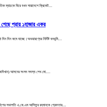
র্জাতিক ম্যাচকে ঘিরে যখন সারাদেশে ক্রিকেট…
ে গেছে প্রায় ১হাজার একর
ায়গা দিন দিন কমে যাচ্ছে।অভয়ারণ্যের নির্দিষ্ট বনভূমি…
র-সিরাজদিখান) আসনের সংসদ সদস্য শেখ মো.…
ত্রলীগের সভাপতি এ.কে.এম আসিফুর রহমানকে গ্রেফতার…