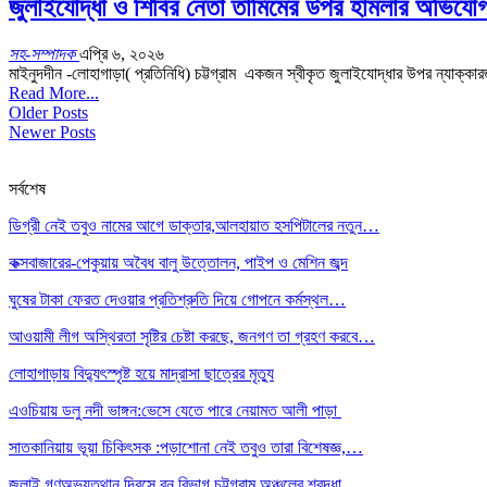
জুলাইযোদ্ধা ও শিবির নেতা তামিমের উপর হামলার অভিযো
সহ-সম্পাদক
এপ্রি ৬, ২০২৬
মাইনুদদীন -লোহাগাড়া( প্রতিনিধি) চট্টগ্রাম একজন স্বীকৃত জুলাইযোদ্ধার উপর ন্যাক্ক
Read More...
Older Posts
Newer Posts
সর্বশেষ
ডিগ্রী নেই তবুও নামের আগে ডাক্তার,আলহায়াত হসপিটালের নতুন…
কক্সবাজারের-পেকুয়ায় অবৈধ বালু উত্তোলন, পাইপ ও মেশিন জব্দ
ঘুষের টাকা ফেরত দেওয়ার প্রতিশ্রুতি দিয়ে গোপনে কর্মস্থল…
আওয়ামী লীগ অস্থিরতা সৃষ্টির চেষ্টা করছে, জনগণ তা গ্রহণ করবে…
লোহাগাড়ায় বিদ্যুৎস্পৃষ্ট হয়ে মাদ্রাসা ছাত্রের মৃত্যু
এওচিয়ায় ডলু নদী ভাঙ্গন:ভেসে যেতে পারে নেয়ামত আলী পাড়া
সাতকানিয়ায় ভূয়া চিকিৎসক :পড়াশোনা নেই তবুও তারা বিশেষজ্ঞ,…
জুলাই গণঅভ্যুত্থান দিবসে বন বিভাগ চট্টগ্রাম অঞ্চলের শ্রদ্ধা…