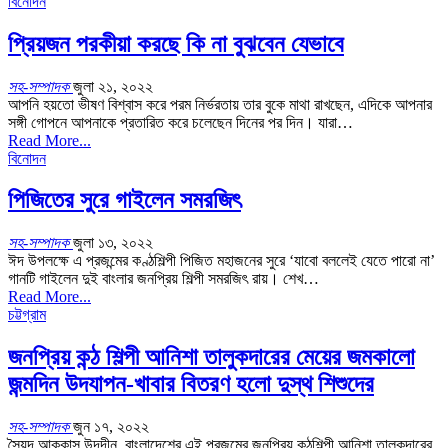
বিনোদন
প্রিয়জন পরকীয়া করছে কি না বুঝবেন যেভাবে
সহ-সম্পাদক
জুলা ২১, ২০২২
আপনি হয়তো ভীষণ বিশ্বাস করে পরম নির্ভরতায় তার বুকে মাথা রাখছেন, এদিকে আপনার
সঙ্গী গোপনে আপনাকে প্রতারিত করে চলেছেন দিনের পর দিন। যারা…
Read More...
বিনোদন
পিজিতের সুরে গাইলেন সমরজিৎ
সহ-সম্পাদক
জুলা ১৩, ২০২২
ঈদ উপলক্ষে এ প্রজন্মের কণ্ঠশিল্পী পিজিত মহাজনের সুরে ‘যাবো বললেই যেতে পারো না’
গানটি গাইলেন দুই বাংলার জনপ্রিয় শিল্পী সমরজিৎ রায়। শেখ…
Read More...
চট্টগ্রাম
জনপ্রিয় কন্ঠ শিল্পী আনিশা তালুকদারের মেয়ের জমকালো
জন্মদিন উদযাপন-খাবার বিতরণ হলো দুস্থ শিশুদের
সহ-সম্পাদক
জুন ১৭, ২০২২
সৈয়দ আককাস উদদীন বাংলাদেশের এই প্রজন্মের জনপ্রিয় কন্ঠশিল্পী আনিশা তালুকদারের