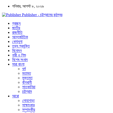
শনিবার, আগস্ট ৮, ২০২৬
Publisher - চট্টগ্রামের কন্ঠস্বর
প্রচ্ছদ
জাতীয়
রাজনীতি
আন্তর্জাতিক
খেলাধুলা
তথ্য প্রযুক্তি
বিনোদন
নারী ও শিশু
বিশেষ সংবাদ
সারা বাংলা
ধর্ম
মতামত
মুক্তমত
বাঁশখালী
সাতকানিয়া
চট্টগ্রাম
আরো
লোহাগাড়া
সাক্ষাৎকার
সম্পাদকীয়