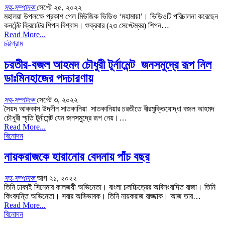
সহ-সম্পাদক
সেপ্টে ২৫, ২০২২
মহালয়া উপলক্ষে প্রকাশ পেল মিউজিক ভিডিও ‘মহামায়া’। ভিডিওটি পরিচালনা করেছেন
কনটেন্ট ক্রিয়েটর শিপন বিশ্বাস। শুক্রবার (২৩ সেপ্টেম্বর) শিপন…
Read More...
চট্টগ্রাম
চরতীর-বজল আহমদ চৌধুরী টূর্নামেন্ট জনসমুদ্রে রূপ নিল
ডাঃমিনহাজের পদচারণায়
সহ-সম্পাদক
সেপ্টে ৩, ২০২২
সৈয়দ আককাস উদদীন সাতকানিয়া সাতকানিয়ার চরতীতে বীরমুক্তিযোদ্ধা বজল আহমদ
চৌধুরী স্মৃতি টূর্নামেন্ট যেন জনসমুদ্রে রূপ নেয়।…
Read More...
বিনোদন
নায়করাজকে হারানোর বেদনায় পাঁচ বছর
সহ-সম্পাদক
আগ ২১, ২০২২
তিনি ঢাকাই সিনেমার কালজয়ী অভিনেতা। বাংলা চলচ্চিত্রের অবিসংবাদিত রাজা। তিনি
কিংবদন্তি অভিনেতা। সবার অভিভাবক। তিনি নায়করাজ রাজ্জাক। আজ তার…
Read More...
বিনোদন