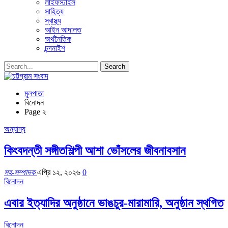
লাইফস্টাইল
সাহিত্য
স্বাস্থ্য
আইন আদালত
অর্থনৈতিক
চন্দনাইশ
মূলপাতা
বিনোদন
Page ২
অন্যান্য
কিংবদন্তী সঙ্গীতশিল্পী আশা ভোঁসলের জীবনাবসান
সহ-সম্পাদক
এপ্রি ১২, ২০২৬
0
বিনোদন
এবার ইত্যাদির অনুষ্ঠানে ভাঙচুর-মারামারি, অনুষ্ঠান স্থগিত
বিনোদন