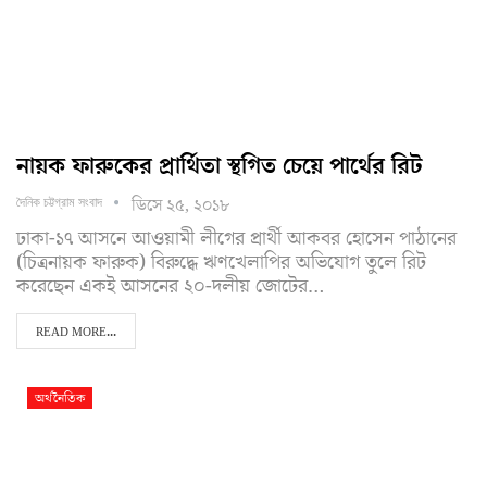
নায়ক ফারুকের প্রার্থিতা স্থগিত চেয়ে পার্থের রিট
ডিসে ২৫, ২০১৮
দৈনিক চট্টগ্রাম সংবাদ
ঢাকা-১৭ আসনে আওয়ামী লীগের প্রার্থী আকবর হোসেন পাঠানের
(চিত্রনায়ক ফারুক) বিরুদ্ধে ঋণখেলাপির অভিযোগ তুলে রিট
করেছেন একই আসনের ২০-দলীয় জোটের…
READ MORE...
অর্থনৈতিক