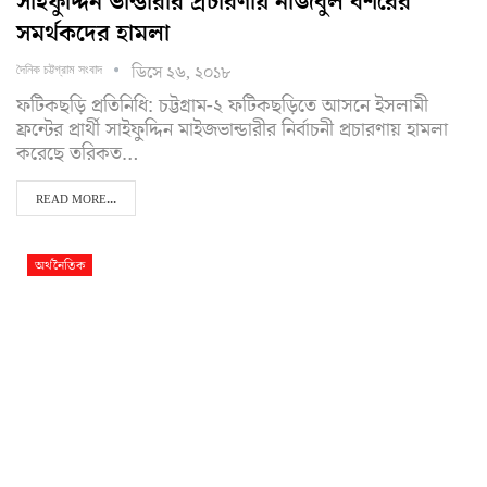
সাইফুদ্দিন ভান্ডারীর প্রচারণায় নজিবুল বশরের
সমর্থকদের হামলা
ডিসে ২৬, ২০১৮
দৈনিক চট্টগ্রাম সংবাদ
ফটিকছড়ি প্রতিনিধি: চট্টগ্রাম-২ ফটিকছড়িতে আসনে ইসলামী
ফ্রন্টের প্রার্থী সাইফুদ্দিন মাইজভান্ডারীর নির্বাচনী প্রচারণায় হামলা
করেছে তরিকত…
READ MORE...
অর্থনৈতিক