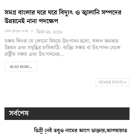
সমগ্র বাংলার ঘরে ঘরে বিদ্যুৎ ও জ্বালানি সম্পদের
উন্নয়নেই নানা পদক্ষেপ
ডিসে ২৪, ২০১৮
দৈনিক চট্টগ্রাম সংবাদ
সঞ্চয় কিংবা যে কোনো বিষয়ে উৎপাদন হলো, সকল জনতার
উন্নয়ন এবং সমৃদ্ধির চাবিকাঠি। ব্যক্তি সঞ্চয় বা উৎপাদন থেকে
রাষ্ট্রীয় সঞ্চয় এবং উৎপাদনের…
READ MORE...
NEWER POSTS
সর্বশেষ
ডিগ্রী নেই তবুও নামের আগে ডাক্তার,আলহায়াত