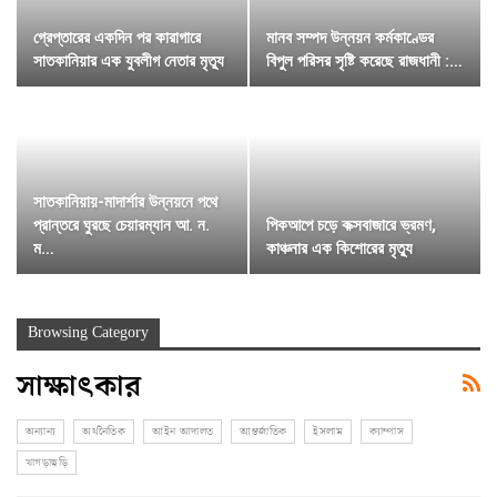
গ্রেপ্তারের একদিন পর কারাগারে
মানব সম্পদ উন্নয়ন কর্মকাণ্ডের
সাতকানিয়ার এক যুবলীগ নেতার মৃত্যু
বিপুল পরিসর সৃষ্টি করেছে রাজধানী :…
সাতকানিয়ায়-মাদার্শার উন্নয়নে পথে
প্রান্তরে ঘুরছে চেয়ারম্যান আ. ন.
পিকআপে চড়ে কক্সবাজারে ভ্রমণ,
ম…
কাঞ্চনার এক কিশোরের মৃত্যু
Browsing Category
সাক্ষাৎকার
অন্যান্য
অর্থনৈতিক
আইন আদালত
আন্তর্জাতিক
ইসলাম
ক্যাম্পাস
খাগড়াছড়ি