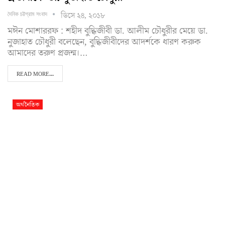
ডিসে ২৪, ২০১৮
দৈনিক চট্টগ্রাম সংবাদ
মঈন মোশাররফ : শহীদ বুদ্ধিজীবী ডা. আলীম চৌধুরীর মেয়ে ডা.
নুজাহাত চৌধুরী বলেছেন, বুদ্ধিজীবীদের আদর্শকে ধারণ করুক
আমাদের তরুণ প্রজন্ম।…
READ MORE...
অর্থনৈতিক