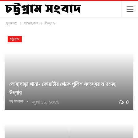
মূলপাতা
সাক্ষাৎকার
Page ২
চট্টগ্রাম
লোহাগাড়া থানা- কোয়ার্টার থেকে পুলিশ সদস্যের ম‍‍`রদেহ
উদ্ধার
জুলা ১৮, ২০২৬
0
সহ-সম্পাদক