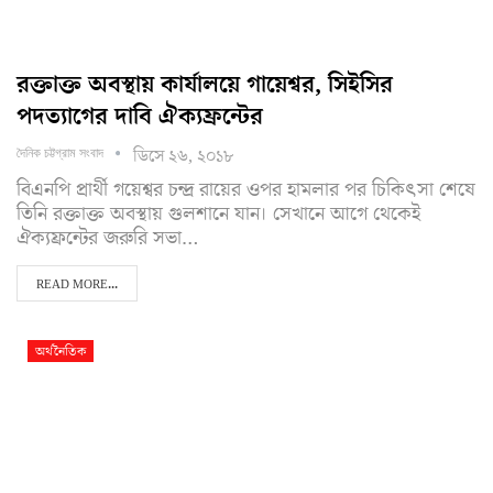
রক্তাক্ত অবস্থায় কার্যালয়ে গায়েশ্বর, সিইসির
পদত্যাগের দাবি ঐক্যফ্রন্টের
ডিসে ২৬, ২০১৮
দৈনিক চট্টগ্রাম সংবাদ
বিএনপি প্রার্থী গয়েশ্বর চন্দ্র রায়ের ওপর হামলার পর চিকিৎসা শেষে
তিনি রক্তাক্ত অবস্থায় গুলশানে যান। সেখানে আগে থেকেই
ঐক্যফ্রন্টের জরুরি সভা…
READ MORE...
অর্থনৈতিক