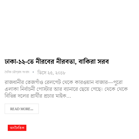
ঢাকা-১২-তে নীরবের নীরবতা, বাকিরা সরব
ডিসে ২৫, ২০১৮
দৈনিক চট্টগ্রাম সংবাদ
রাজধানীর তেজগাঁও রেলগেট থেকে কারওয়ান বাজার—পুরো
এলাকা নির্বাচনী পোস্টার আর ব্যানারে ছেয়ে গেছে। থেকে থেকে
বিভিন্ন দলের প্রার্থীর প্রচার মাইক…
READ MORE...
অর্থনৈতিক