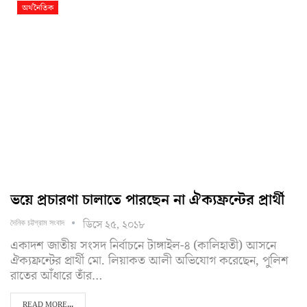
অর্থনৈতিক
ভয়ে প্রচারণা চালাতে পারছেন না ঐক্যফ্রন্টের প্রার্থী
ডিসে ২৫, ২০১৮
দৈনিক চট্টগ্রাম সংবাদ
একাদশ জাতীয় সংসদ নির্বাচনে টাঙ্গাইল-৪ (কালিহাতী) আসনে
ঐক্যফ্রন্টের প্রার্থী মো. লিয়াকত আলী অভিযোগ করেছেন, পুলিশ
রাতের আঁধারে তাঁর…
READ MORE...