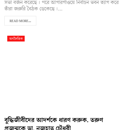
সভা বর্জন করেছে । পরে আগারগাঁওয়ে নির্বাচন ভবন ত্যাগ করে
তাঁরা জরুরি বৈঠক ডেকেছে ।…
READ MORE...
অর্থনৈতিক
বুদ্ধিজীবীদের আদর্শকে ধারণ করুক. তরুণ
প্রজন্মকে ডা. নুজহাত চৌধুরী