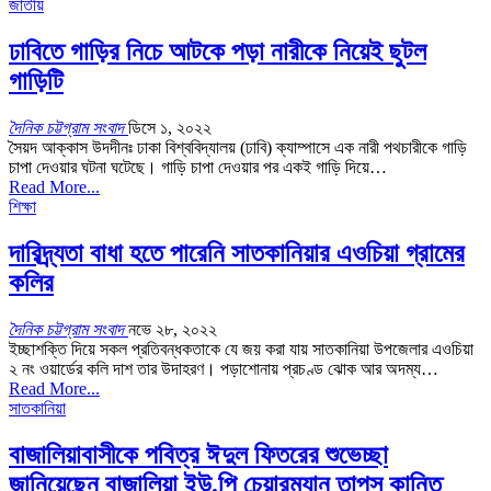
জাতীয়
ঢাবিতে গাড়ির নিচে আটকে পড়া নারীকে নিয়েই ছুটল
গাড়িটি
দৈনিক চট্টগ্রাম সংবাদ
ডিসে ১, ২০২২
সৈয়দ আক্কাস উদদীনঃ ঢাকা বিশ্ববিদ্যালয় (ঢাবি) ক্যাম্পাসে এক নারী পথচারীকে গাড়ি
চাপা দেওয়ার ঘটনা ঘটেছে। গাড়ি চাপা দেওয়ার পর একই গাড়ি দিয়ে…
Read More...
শিক্ষা
দারিদ্র্যতা বাধা হতে পারেনি সাতকানিয়ার এওচিয়া গ্রামের
কলির
দৈনিক চট্টগ্রাম সংবাদ
নভে ২৮, ২০২২
ইচ্ছাশক্তি দিয়ে সকল প্রতিবন্ধকতাকে যে জয় করা যায় সাতকানিয়া উপজেলার এওচিয়া
২ নং ওয়ার্ডের কলি দাশ তার উদাহরণ। পড়াশোনায় প্রচণ্ড ঝোক আর অদম্য…
Read More...
সাতকানিয়া
বাজালিয়াবাসীকে পবিত্র ঈদুল ফিতরের শুভেচ্ছা
জানিয়েছেন বাজালিয়া ইউ.পি চেয়ারম্যান তাপস কান্তি