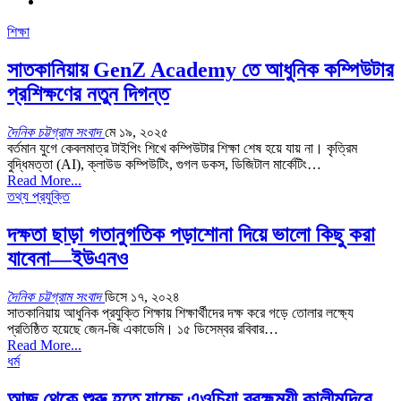
শিক্ষা
সাতকানিয়ায় GenZ Academy তে আধুনিক কম্পিউটার
প্রশিক্ষণের নতুন দিগন্ত
দৈনিক চট্টগ্রাম সংবাদ
মে ১৯, ২০২৫
বর্তমান যুগে কেবলমাত্র টাইপিং শিখে কম্পিউটার শিক্ষা শেষ হয়ে যায় না। কৃত্রিম
বুদ্ধিমত্তা (AI), ক্লাউড কম্পিউটিং, গুগল ডকস, ডিজিটাল মার্কেটিং…
Read More...
তথ্য প্রযুক্তি
দক্ষতা ছাড়া গতানুগতিক পড়াশোনা দিয়ে ভালো কিছু করা
যাবেনা―ইউএনও
দৈনিক চট্টগ্রাম সংবাদ
ডিসে ১৭, ২০২৪
সাতকানিয়ায় আধুনিক প্রযুক্তি শিক্ষায় শিক্ষার্থীদের দক্ষ করে গড়ে তোলার লক্ষ্যে
প্রতিষ্ঠিত হয়েছে জেন-জি একাডেমি। ১৫ ডিসেম্বর রবিবার…
Read More...
ধর্ম
আজ থেকে শুরু হতে যাচ্ছে এওচিয়া ব্রহ্মময়ী কালীমন্দিরে