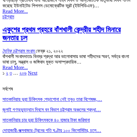
খাগড়াছড়ি প্রতিনিধি নানা আয়োজনে শহিদ দিবস ও আন্তর্জাতিক মাতৃভাষা দিবস পালন
করেছে ইউনাইটেড পিপলস ডেমোক্রেটিক ফ্রন্ট (ইউপিডিএফ)…
Read More...
চট্টগ্রাম
একুশের প্রথম প্রহরে বাঁশখালী কেন্দ্রীয় শহীদ মিনারে
জনতার ঢল
দৈনিক চট্টগ্রাম সংবাদ
ফেব্রু ২১, ২০২২
বাঁশখালী সংবাদদাতাঃ বিনম্র শ্রদ্ধা আর ভালোবাসায় ভাষা শহীদদের স্মরণ, সর্বত্র বাংলা
ভাষা চালু, সন্ত্রাস ও জঙ্গিবাদ মুক্ত অসাম্প্রদায়িক…
Read More...
১
২
৩
…
২০৬
Next
সর্বশেষ
সাতকানিয়ায় ভূয়া চিকিৎসক :পড়াশোনা নেই তবুও তারা বিশেষজ্ঞ,…
জুলাই গণঅভ্যুত্থান দিবসে বন বিভাগ চট্টগ্রাম অঞ্চলের শ্রদ্ধা…
সাতকানিয়ায় চার ভুয়া চিকিৎসককে ৪০ হাজার টাকা জরিমানা
দোহাজারী-কক্সবাজার ট্রেনের গতি ঘণ্টায় ১০০ কিলোমিটার, চলে…