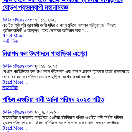
ষোড়শ প্রহরব্যাপী মহানামযজ্ঞ
দৈনিক চট্টগ্রাম সংবাদ
মার্চ ১৬, ২০২৪
এওচিয়া শ্রী শ্রী ব্রহ্মময়ী কালী মন্দির ও কৃষ্ণ মন্দিরে ভগবান শ্রীকৃষ্ণের বিগ্রহ
প্রতিষ্ঠাবার্ষির্কী ও রামকৃষ্ণ পরমহংসদেবের আবির্ভাব স্মরণে…
Read More...
অর্থনৈতিক
নিরাপদ ফল উৎপাদনে পাহাড়িকা এগ্রো
দৈনিক চট্টগ্রাম সংবাদ
জুন ২৯, ২০২৩
যেখানে প্রতিনিয়ত ফল উৎপাদনে কীটনাশক এবং ফল সংরক্ষনে ব্যাবহৃত হচ্ছে মানবদেহের
জন্য বিষাক্ত ফরমালিন যেখানে পাহাড়িকা এগ্রো ফ্রুট ব্যাগিং…
Read More...
সাতকানিয়া
পশ্চিম এওচিয়া বানী অর্চনা পরিষদ ২০২৩ গঠিত
দৈনিক চট্টগ্রাম সংবাদ
জানু ৭, ২০২৩
সাতকানিয়া উপজেলার অর্ন্তগত এওচিয়া ইউনিয়নে পশ্চিম এওচিয়া বানী অর্চনা পরিষদ
২০২৩ গঠিত হয়েছে। উক্ত কমিটিতে সভাপতি পদে অজয় দাশ, সাধারন সম্পাদক…
Read More...