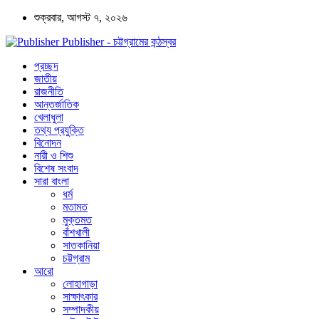
শুক্রবার, আগস্ট ৭, ২০২৬
Publisher - চট্টগ্রামের কন্ঠস্বর
প্রচ্ছদ
জাতীয়
রাজনীতি
আন্তর্জাতিক
খেলাধুলা
তথ্য প্রযুক্তি
বিনোদন
নারী ও শিশু
বিশেষ সংবাদ
সারা বাংলা
ধর্ম
মতামত
মুক্তমত
বাঁশখালী
সাতকানিয়া
চট্টগ্রাম
আরো
লোহাগাড়া
সাক্ষাৎকার
সম্পাদকীয়