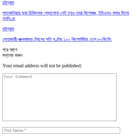
চট্টগ্রাম
সাতকানিয়ায় ভূয়া চিকিৎসক :পড়াশোনা নেই তবুও তারা বিশেষজ্ঞ, ইউএনও বসায় দিলো
অর্থদণ্ড
চট্টগ্রাম
দোহাজারী-কক্সবাজার ট্রেনের গতি ঘণ্টায় ১০০ কিলোমিটার, চলে ৮০কি:মি:
পরে
আগে
মন্তব্য করুন
Your email address will not be published.