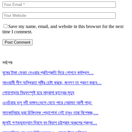
Save my name, email, and website in this browser for the next
time I comment.
সর্বশেষ
ঘুষের টাকা ফেরত দেওয়ার প্রতিশ্রুতি দিয়ে গোপনে কর্মস্থল…
আওয়ামী লীগ অস্থিরতা সৃষ্টির চেষ্টা করছে, জনগণ তা গ্রহণ করবে…
লোহাগাড়ায় বিদ্যুৎস্পৃষ্ট হয়ে মাদ্রাসা ছাত্রের মৃত্যু
এওচিয়ায় ডলু নদী ভাঙ্গন:ভেসে যেতে পারে নেয়ামত আলী পাড়া
সাতকানিয়ায় ভূয়া চিকিৎসক :পড়াশোনা নেই তবুও তারা বিশেষজ্ঞ,…
জুলাই গণঅভ্যুত্থান দিবসে বন বিভাগ চট্টগ্রাম অঞ্চলের শ্রদ্ধা…