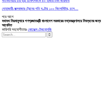
সাতকানিয়ায় চার ভুয়া চিকিৎসককে ৪০ হাজার টাকা জরিমানা
দোহাজারী-কক্সবাজার ট্রেনের গতি ঘণ্টায় ১০০ কিলোমিটার, চলে…
পরে
আগে
যথাযথ নিয়মানুসারে গণপ্রজাতন্ত্রী বাংলাদেশ সরকারের তথ্যমন্ত্রণালয়ে নিবন্ধনের জন্য
আবেদিত
কারিগরি সহযোগীতায়ঃ
কোডেক্স টেকনোলজি