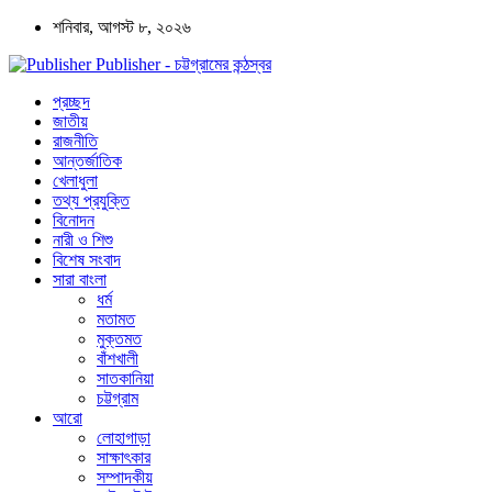
শনিবার, আগস্ট ৮, ২০২৬
Publisher - চট্টগ্রামের কন্ঠস্বর
প্রচ্ছদ
জাতীয়
রাজনীতি
আন্তর্জাতিক
খেলাধুলা
তথ্য প্রযুক্তি
বিনোদন
নারী ও শিশু
বিশেষ সংবাদ
সারা বাংলা
ধর্ম
মতামত
মুক্তমত
বাঁশখালী
সাতকানিয়া
চট্টগ্রাম
আরো
লোহাগাড়া
সাক্ষাৎকার
সম্পাদকীয়