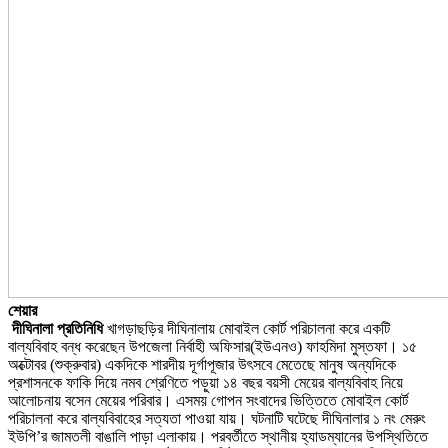
শেয়ার
দীঘিনালা প্রতিনিধি
খাগড়াছড়ির দীঘিনালায় মোবাইল কোর্ট পরিচালনা করে একটি
বাল্যবিবাহ বন্ধ করেছেন উপজেলা নির্বাহী অফিসার(ইউএনও) ফাহমিদা মুস্তফা। ১৫
অক্টোবর (শুক্রুবার) একদিকে শারদীয় দূর্গাপূজার উৎসবে মেতেছে মানুষ অন্যদিকে
প্রশাসনকে ফাকি দিয়ে নমব শ্রেণিতে পড়ুয়া ১৪ বছর বয়সী মেয়ের বাল্যবিবাহ নিয়ে
আলোচনায় বসেন মেয়ের পরিবার। এসময় গোপন সংবাদের ভিত্তিতে মোবাইল কোর্ট
পরিচালনা করে বাল্যবিবাহের সত্যতা পাওয়া যায়। ঘটনাটি ঘটেছে দীঘিনালার ১ নং মেরুং
ইউপি’র জামতলী বাঙালি পাড়া এলাকায়। পরবর্তীতে স্থানীয় হ্যাডম্যানের উপস্থিতিতে