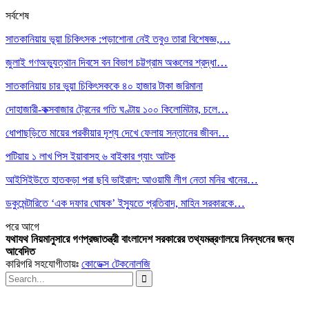
সর্বশেষ
সাতকানিয়ায় ভূয়া চিকিৎসক :পড়াশোনা নেই তবুও তারা বিশেষজ্ঞ,…
জুলাই গণঅভ্যুত্থান দিবসে বন বিভাগ চট্টগ্রাম অঞ্চলের শ্রদ্ধা…
সাতকানিয়ায় চার ভুয়া চিকিৎসককে ৪০ হাজার টাকা জরিমানা
দোহাজারী-কক্সবাজার ট্রেনের গতি ঘণ্টায় ১০০ কিলোমিটার, চলে…
ধোপাছড়িতে মায়ের পরকীয়ার দৃশ্য দেখে ফেলায় সন্তানের জীবন…
পটিয়ায় ১ লাখ পিস ইয়াবাসহ ৬ বাইকার গ্যাং আটক
আইসিইউতে হাতকড়া পরা ছবি ভাইরাল: আওয়ামী লীগ নেতা মনির খানের…
ডকুমেন্টারিতে ‘এক দফার ঘোষক’ ইস্যুতে প্রতিবাদ, মাহিন সরকারকে…
পরে
আগে
যথাযথ নিয়মানুসারে গণপ্রজাতন্ত্রী বাংলাদেশ সরকারের তথ্যমন্ত্রণালয়ে নিবন্ধনের জন্য
আবেদিত
কারিগরি সহযোগীতায়ঃ
কোডেক্স টেকনোলজি