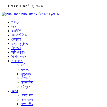
শুক্রবার, আগস্ট ৭, ২০২৬
Publisher - চট্টগ্রামের কন্ঠস্বর
প্রচ্ছদ
জাতীয়
রাজনীতি
আন্তর্জাতিক
খেলাধুলা
তথ্য প্রযুক্তি
বিনোদন
নারী ও শিশু
বিশেষ সংবাদ
সারা বাংলা
ধর্ম
মতামত
মুক্তমত
বাঁশখালী
সাতকানিয়া
চট্টগ্রাম
আরো
লোহাগাড়া
সাক্ষাৎকার
সম্পাদকীয়