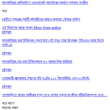
সাতকানিয়ার কালিয়াইশে এডভোকেট আতাউরের সমর্থনে পথসভা অনুষ্ঠিত
পরে
চরতীতে স্বতন্ত্র প্রার্থী মঈনুদ্দীনের আগুনে জ্বলছে নৌকার অফিস
এই বিভাগের আরো সংবাদ
More from author
চট্টগ্রাম
সাতকানিয়ায় ভূয়া চিকিৎসক :পড়াশোনা নেই তবুও তারা বিশেষজ্ঞ, ইউএনও বসায় দিলো
অর্থদণ্ড
চট্টগ্রাম
সাতকানিয়ায় চার ভুয়া চিকিৎসককে ৪০ হাজার টাকা জরিমানা
চট্টগ্রাম
দোহাজারী-কক্সবাজার ট্রেনের গতি ঘণ্টায় ১০০ কিলোমিটার, চলে ৮০কি:মি:
চট্টগ্রাম
ধোপাছড়িতে মায়ের পরকীয়ার দৃশ্য দেখে ফেলায় সন্তানের জীবন ঝুঁকিঃনিরাপত্তা চেয়ে…
পরে
আগে
মন্তব্য করুন