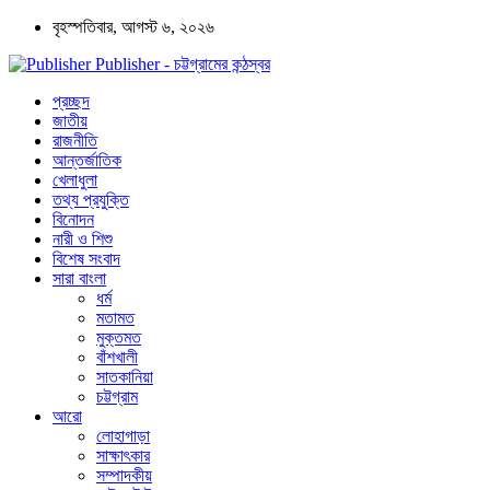
বৃহস্পতিবার, আগস্ট ৬, ২০২৬
Publisher - চট্টগ্রামের কন্ঠস্বর
প্রচ্ছদ
জাতীয়
রাজনীতি
আন্তর্জাতিক
খেলাধুলা
তথ্য প্রযুক্তি
বিনোদন
নারী ও শিশু
বিশেষ সংবাদ
সারা বাংলা
ধর্ম
মতামত
মুক্তমত
বাঁশখালী
সাতকানিয়া
চট্টগ্রাম
আরো
লোহাগাড়া
সাক্ষাৎকার
সম্পাদকীয়