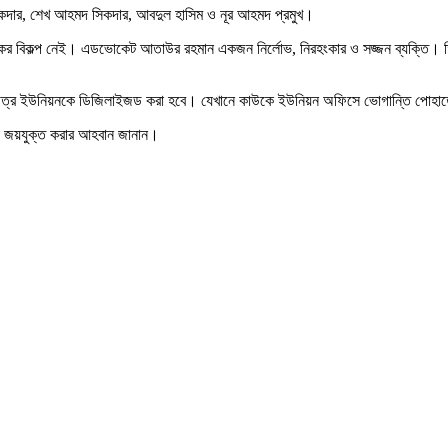
কদার, শেখ আহমদ সিকদার, আবদুল হাসিম ও নূর আহমদ প্রমুখ।
র বিকল্প নেই। এডভোকেট আতাউর রহমান একজন নির্লোভ, নিরহংকার ও সজ্জন ব্যক্তি। তিনি 
অত্র ইউনিয়নকে ডিজিলাইজড করা হবে। যেখানে কাউকে ইউনিয়ন অফিসে ভোগান্তি পোহাতে হবে
কে জয়যুক্ত করার আহবান জানান।