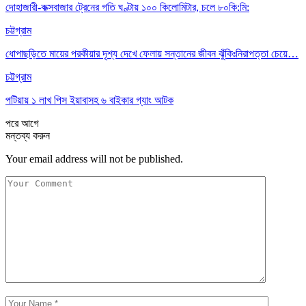
দোহাজারী-কক্সবাজার ট্রেনের গতি ঘণ্টায় ১০০ কিলোমিটার, চলে ৮০কি:মি:
চট্টগ্রাম
ধোপাছড়িতে মায়ের পরকীয়ার দৃশ্য দেখে ফেলায় সন্তানের জীবন ঝুঁকিঃনিরাপত্তা চেয়ে…
চট্টগ্রাম
পটিয়ায় ১ লাখ পিস ইয়াবাসহ ৬ বাইকার গ্যাং আটক
পরে
আগে
মন্তব্য করুন
Your email address will not be published.