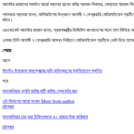
আতাউর রহমানের সমর্থনে আরো বক্তব্য রাখেন কবির আহমদ সিকদার, মোক্তার আহমদ সি
পথসভায় বক্তারা বলেন, কালিয়াইশের উন্নয়নে আগামী ৭ ফেব্রুয়ারি মোটরসাইকেল প্রতীকে
ঘটবে।
এডভোকেট আতাউর রহমান বলেন, প্রধানমন্ত্রীর ডিজিটাল বাংলাদেশের সাথে তাল মিলিয়ে 
এসময় তিনি আগামী ৭ ফেব্রুয়ারি আসন্ন নির্বাচনে মোটরসাইকেল প্রতীকে ভোট দিয়ে তা
শেয়ার
আগে
ঈদগাঁও উপজেলা কমপ্লেক্সের ভূমি অধিগ্রহণের স্থগিতাদেশ স্থগিত
পরে
সাতকানিয়ায় ফসলি জমির মাটি কাটায় স্কেভেটর জব্দ
এই বিভাগের আরো সংবাদ
More from author
চট্টগ্রাম
সাতকানিয়ায় চার ভুয়া চিকিৎসককে ৪০ হাজার টাকা জরিমানা
চট্টগ্রাম