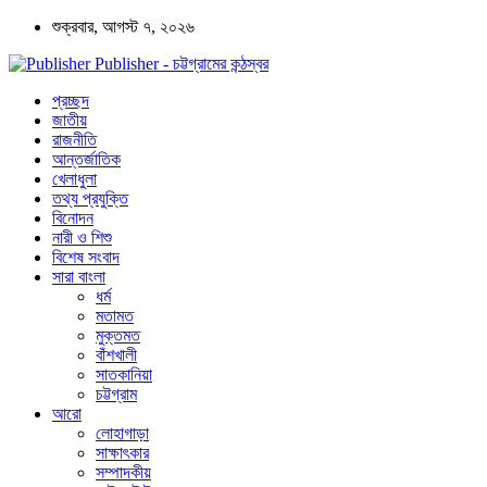
শুক্রবার, আগস্ট ৭, ২০২৬
Publisher - চট্টগ্রামের কন্ঠস্বর
প্রচ্ছদ
জাতীয়
রাজনীতি
আন্তর্জাতিক
খেলাধুলা
তথ্য প্রযুক্তি
বিনোদন
নারী ও শিশু
বিশেষ সংবাদ
সারা বাংলা
ধর্ম
মতামত
মুক্তমত
বাঁশখালী
সাতকানিয়া
চট্টগ্রাম
আরো
লোহাগাড়া
সাক্ষাৎকার
সম্পাদকীয়