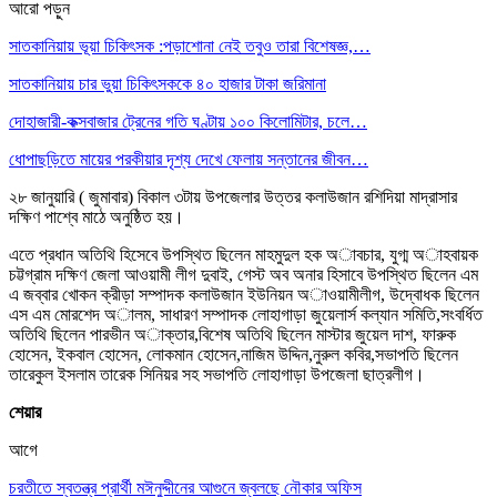
আরো পড়ুন
সাতকানিয়ায় ভূয়া চিকিৎসক :পড়াশোনা নেই তবুও তারা বিশেষজ্ঞ,…
সাতকানিয়ায় চার ভুয়া চিকিৎসককে ৪০ হাজার টাকা জরিমানা
দোহাজারী-কক্সবাজার ট্রেনের গতি ঘণ্টায় ১০০ কিলোমিটার, চলে…
ধোপাছড়িতে মায়ের পরকীয়ার দৃশ্য দেখে ফেলায় সন্তানের জীবন…
২৮ জানুয়ারি ( জুমাবার) বিকাল ৩টায় উপজেলার উত্তর কলাউজান রশিদিয়া মাদ্রাসার
দক্ষিণ পাশ্বে মাঠে অনুষ্ঠিত হয়।
এতে প্রধান অতিথি হিসেবে উপস্থিত ছিলেন মাহমুদুল হক অাবচার, যুগ্ম অাহবায়ক
চট্টগ্রাম দক্ষিণ জেলা আওয়ামী লীগ দুবাই, গেস্ট অব অনার হিসাবে উপস্থিত ছিলেন এম
এ জব্বার খোকন ক্রীড়া সম্পাদক কলাউজান ইউনিয়ন অাওয়ামীলীগ, উদ্বোধক ছিলেন
এস এম মোরশেদ অালম, সাধারণ সম্পাদক লোহাগাড়া জুয়েলার্স কল্যান সমিতি,সংবর্ধিত
অতিথি ছিলেন পারভীন অাক্তার,বিশেষ অতিথি ছিলেন মাস্টার জুয়েল দাশ, ফারুক
হোসেন, ইকবাল হোসেন, লোকমান হোসেন,নাজিম উদ্দিন,নুরুল কবির,সভাপতি ছিলেন
তারেকুল ইসলাম তারেক সিনিয়র সহ সভাপতি লোহাগাড়া উপজেলা ছাত্রলীগ।
শেয়ার
আগে
চরতীতে স্বতন্ত্র প্রার্থী মঈনুদ্দীনের আগুনে জ্বলছে নৌকার অফিস