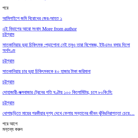
পরে
আমিলাইশে জমি বিরোধের জের-আহত ১
এই বিভাগের আরো সংবাদ
More from author
চট্টগ্রাম
সাতকানিয়ায় ভূয়া চিকিৎসক :পড়াশোনা নেই তবুও তারা বিশেষজ্ঞ, ইউএনও বসায় দিলো
অর্থদণ্ড
চট্টগ্রাম
সাতকানিয়ায় চার ভুয়া চিকিৎসককে ৪০ হাজার টাকা জরিমানা
চট্টগ্রাম
দোহাজারী-কক্সবাজার ট্রেনের গতি ঘণ্টায় ১০০ কিলোমিটার, চলে ৮০কি:মি:
চট্টগ্রাম
ধোপাছড়িতে মায়ের পরকীয়ার দৃশ্য দেখে ফেলায় সন্তানের জীবন ঝুঁকিঃনিরাপত্তা চেয়ে…
পরে
আগে
মন্তব্য করুন