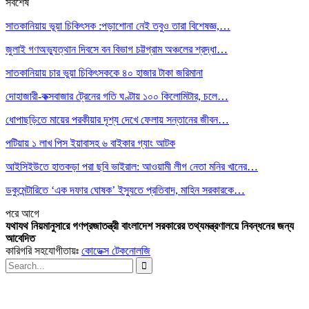
সর্বশেষ
সাতকানিয়ায় ভূয়া চিকিৎসক :পড়াশোনা নেই তবুও তারা বিশেষজ্ঞ,…
জুলাই গণঅভ্যুত্থান দিবসে বন বিভাগ চট্টগ্রাম অঞ্চলের শ্রদ্ধা…
সাতকানিয়ায় চার ভুয়া চিকিৎসককে ৪০ হাজার টাকা জরিমানা
দোহাজারী-কক্সবাজার ট্রেনের গতি ঘণ্টায় ১০০ কিলোমিটার, চলে…
ধোপাছড়িতে মায়ের পরকীয়ার দৃশ্য দেখে ফেলায় সন্তানের জীবন…
পটিয়ায় ১ লাখ পিস ইয়াবাসহ ৬ বাইকার গ্যাং আটক
আইসিইউতে হাতকড়া পরা ছবি ভাইরাল: আওয়ামী লীগ নেতা মনির খানের…
ডকুমেন্টারিতে ‘এক দফার ঘোষক’ ইস্যুতে প্রতিবাদ, মাহিন সরকারকে…
পরে
আগে
যথাযথ নিয়মানুসারে গণপ্রজাতন্ত্রী বাংলাদেশ সরকারের তথ্যমন্ত্রণালয়ে নিবন্ধনের জন্য
আবেদিত
কারিগরি সহযোগীতায়ঃ
কোডেক্স টেকনোলজি