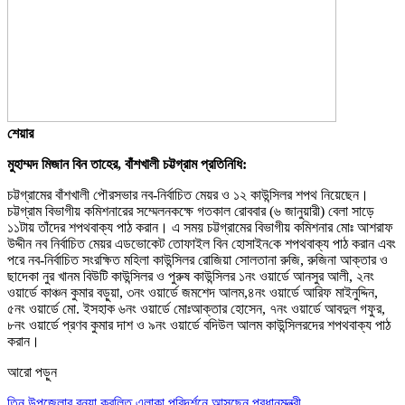
শেয়ার
মুহাম্মদ মিজান বিন তাহের, বাঁশখালী চট্টগ্রাম প্রতিনিধি:
চট্টগ্রামের বাঁশখালী পৌরসভার নব-নির্বাচিত মেয়র ও ১২ কাউন্সিলর শপথ নিয়েছেন।
চট্টগ্রাম বিভাগীয় কমিশনারের সম্মেলনকক্ষে গতকাল রোববার (৬ জানুয়ারী) বেলা সাড়ে
১১টায় তাঁদের শপথবাক্য পাঠ করান। এ সময় চট্টগ্রামের বিভাগীয় কমিশনার মোঃ আশরাফ
উদ্দীন নব নির্বাচিত মেয়র এডভোকেট তোফাইল বিন হোসাইন‌কে শপথবাক্য পাঠ করান এবং
পরে নব-নির্বাচিত সংরক্ষিত মহিলা কাউন্সিলর রোজিয়া সোলতানা রুজি, রুজিনা আক্তার ও
ছাদেকা নুর খানম বিউটি কাউন্সিলর ও পুরুষ কাউন্সিলর ১নং ওয়ার্ডে আনসুর আলী, ২নং
ওয়ার্ডে কাঞ্চন কুমার বড়ুয়া, ৩নং ওয়ার্ডে জমশেদ আলম,৪নং ওয়ার্ডে আরিফ মাইনুদ্দিন,
৫নং ওয়ার্ডে মো. ইসহাক ৬নং ওয়ার্ডে মোঃআক্তার হোসেন, ৭নং ওয়ার্ডে আবদুল গফুর,
৮নং ওয়ার্ডে প্রণব কুমার দাশ ও ৯নং ওয়ার্ডে বদিউল আলম কাউন্সিলরদের শপথবাক্য পাঠ
করান।
আরো পড়ুন
তিন উপজেলার বন্যা কবলিত এলাকা পরিদর্শনে আসছেন প্রধানমন্ত্রী