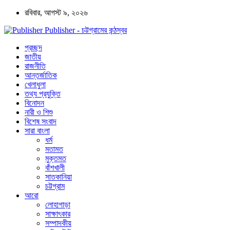
রবিবার, আগস্ট ৯, ২০২৬
Publisher - চট্টগ্রামের কন্ঠস্বর
প্রচ্ছদ
জাতীয়
রাজনীতি
আন্তর্জাতিক
খেলাধুলা
তথ্য প্রযুক্তি
বিনোদন
নারী ও শিশু
বিশেষ সংবাদ
সারা বাংলা
ধর্ম
মতামত
মুক্তমত
বাঁশখালী
সাতকানিয়া
চট্টগ্রাম
আরো
লোহাগাড়া
সাক্ষাৎকার
সম্পাদকীয়