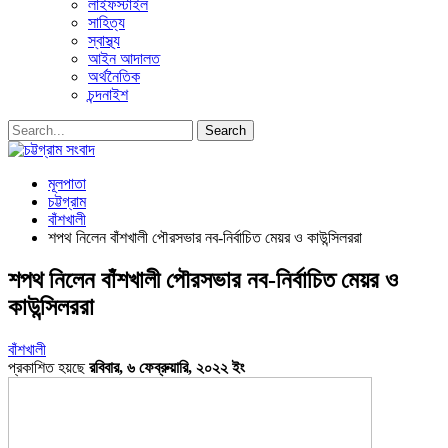
লাইফস্টাইল
সাহিত্য
স্বাস্থ্য
আইন আদালত
অর্থনৈতিক
চন্দনাইশ
মূলপাতা
চট্টগ্রাম
বাঁশখালী
শপথ নিলেন বাঁশখালী পৌরসভার নব-নির্বাচিত মেয়র ও কাউন্সিলররা
শপথ নিলেন বাঁশখালী পৌরসভার নব-নির্বাচিত মেয়র ও
কাউন্সিলররা
বাঁশখালী
প্রকাশিত হয়ছে
রবিবার, ৬ ফেব্রুয়ারি, ২০২২ ইং