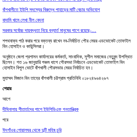
বাঁশখালীতে ইউপি সদস্যের বিরুদ্ধে পাহাড়ের মাটি বেচার অভিযোগ
বাদামি খামে লেখা নীল বেদনা
সরকার সর্বোচ্চ দায়বদ্ধতা নিয়ে বন্যার্ত মানুষের পাশে রয়েছে-…
শপথবাক্য পাঠ করার পরে বক্তব্য রাখেন নব-নির্বাচিত পৌর মেয়র এডভোকেট তোফাইল
বিন হোসাইন ও কাউন্সিলরা।
অনুষ্ঠানে জেলা প্রশাসন কার্যালয়ের কর্মকর্তা, সাংবাদিক, সুশীল সমাজের নেতৃবৃন্দ উপস্থিত
ছিলেন। গত ১৬ জানুয়ারি পঞ্চম ধাপে পৌরসভা নির্বাচনে এডভোকেট তোফাইল বিন
হোসাইন বিপুল ভোটে বাঁশখালী পৌরসভার মেয়র নির্বাচিত হন।
মুহাম্মদ মিজান বিন তাহের বাঁশখালী চট্টগ্রাম প্রতিনিধি ০১৮২৪৯৬৪২৬৭
শেয়ার
আগে
দীঘিনালায় শীতার্তদের পাশে ইউপিডিএফ গনতান্ত্রিক
পরে
ঈদগাঁওর গোয়ালঘর থেকে দুটি মহিষ চুরি