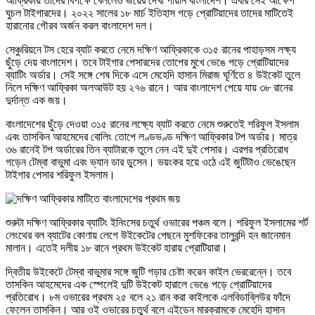
আফ্রিকায় তাদের বিপক্ষে খেললেও জয়ের দেখা পায়নি বাংলাদেশ। এবার সেই আক্ষেপ
ঘুচল টাইগারদের। ২০২২ সালের ১৮ মার্চ ইতিহাস গড়ে প্রোটিয়াদের তাদের মাটিতেই
হারানোর গৌরব অর্জন করল বাংলাদেশ দল।
সেঞ্চুরিয়নে টস হেরে ব্যাট করতে নেমে দক্ষিণ আফ্রিকাকে ৩১৫ রানের পাহাড়সম লক্ষ্য
ছুঁড়ে দেয় বাংলাদেশ। তবে টাইগার পেসারদের তোপের মুখে ভেঙে পড়ে প্রোটিয়াদের
ব্যাটিং অর্ডার। সেই সঙ্গে শেষ দিকে এসে মেহেদি হাসান মিরাজ ঘূর্ণিতে ৪ উইকেট তুলে
নিলে দক্ষিণ আফ্রিকা অলআউট হয় ২৭৬ রানে। আর বাংলাদেশ পেয়ে যায় ৩৮ রানের
দুর্দান্ত এক জয়।
বাংলাদেশের ছুঁড়ে দেওয়া ৩১৫ রানের লক্ষ্যে ব্যাট করতে নেমে শুরুতেই শরিফুল ইসলাম
এবং তাসকিন আহমেদের বোলিং তোপে লণ্ডভণ্ড দক্ষিণ আফ্রিকার টপ অর্ডার। মাত্র
৩৬ রানেই টপ অর্ডারের তিন ব্যাটারকে তুলে নেন এই দুই পেসার। এরপর প্রতিরোধ
গড়েন টেম্বা বাভুমা এবং ভ্যান ডার ডুসেন। ভয়ংকর হয়ে ওঠে এই জুটিটাও ভেঙেছেন
টাইগার পেসার শরিফুল ইসলাম।
শুরুটা দক্ষিণ আফ্রিকার ব্যাটিং ইনিংসের চতুর্থ ওভারের পঞ্চম বলে। শরিফুল ইসলামের শর্ট
লেংথের বল ব্যাটের কোণায় লেগে উইকেটের পেছনে মুশফিকের তালুবন্দি হন জানেমান
মালান। এতেই দলীয় ১৮ রানে প্রথম উইকেট হারায় প্রোটিয়ারা।
দ্বিতীয় উইকেটে টেম্বা বাভুমার সঙ্গে জুটি গড়ার চেষ্টা করেন কাইল ভেররেন্নে। তবে
তাসকিন আহমেদের এক স্পেলেই দুটি উইকেট হারালে ভেঙে পড়ে প্রোটিয়াদের
প্রতিরোধ। ৮ম ওভারের প্রথম ২৫ বলে ২১ রান করা কাইলকে এলবিডাব্লিউর ফাঁদে
ফেলেন তাসকিন। আর ওই ওভারের চতুর্থ বলে এইডেন মারক্রামকে মেহেদি হাসান