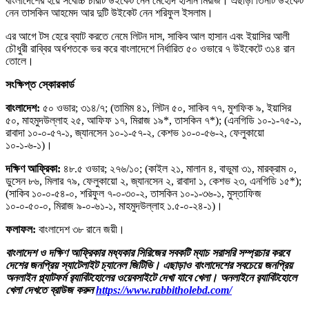
বাংলাদেশের হয়ে সর্বোচ্চ চারটি উইকেট নেন মেহেদি হাসান মিরাজ। এছাড়া তিনটি উইকেট
নেন তাসকিন আহমেদ আর দুটি উইকেট নেন শরিফুল ইসলাম।
এর আগে টস হেরে ব্যাট করতে নেমে লিটন দাস, সাকিব আল হাসান এবং ইয়াসির আলী
চৌধুরী রাব্বির অর্ধশতকে ভর করে বাংলাদেশে নির্ধারিত ৫০ ওভারে ৭ উইকেটে ৩১৪ রান
তোলে।
সংক্ষিপ্ত স্কোরকার্ড
বাংলাদেশ:
৫০ ওভার; ৩১৪/৭; (তামিম ৪১, লিটন ৫০, সাকিব ৭৭, মুশফিক ৯, ইয়াসির
৫০, মাহমুদউল্লাহ ২৫, আফিফ ১৭, মিরাজ ১৯*, তাসকিন ৭*); (এনগিডি ১০-১-৭৫-১,
রাবাদা ১০-০-৫৭-১, জ্যানসেন ১০-১-৫৭-২, কেশভ ১০-০-৫৬-২, ফেলুকায়ো
১০-১-৬-১)।
দক্ষিণ আফ্রিকা:
৪৮.৫ ওভার; ২৭৬/১০; (কাইল ২১, মালান ৪, বাভুমা ৩১, মারক্রাম ০,
ডুসেন ৮৬, মিলার ৭৯, ফেলুকায়ো ২, জ্যানসেন ২, রাবাদা ১, কেশভ ২৩, এনগিডি ১৫*);
(সাকিব ১০-০-৫৪-০, শরিফুল ৭-০-৩০-২, তাসকিন ১০-১-৩৬-১, মুস্তাফিজ
১০-০-৫০-০, মিরাজ ৯-০-৬১-১, মাহমুদউল্লাহ ১.৫-০-২৪-১)।
ফলাফল:
বাংলাদেশ ৩৮ রানে জয়ী।
বাংলাদেশ ও দক্ষিণ আফ্রিকার মধ্যকার সিরিজের সবকটি ম্যাচ সরাসরি সম্প্রচার করবে
দেশের জনপ্রিয় স্যাটেলাইট চ্যানেল জিটিভি। এছাড়াও বাংলাদেশের সবচেয়ে জনপ্রিয়
অনলাইন প্ল্যাটফর্ম র‍্যাবিটহোলের ওয়েবসাইটে দেখা যাবে খেলা। অনলাইনে র‍্যাবিটহোলে
খেলা দেখতে ব্রাউজ করুন
https://www.rabbitholebd.com/