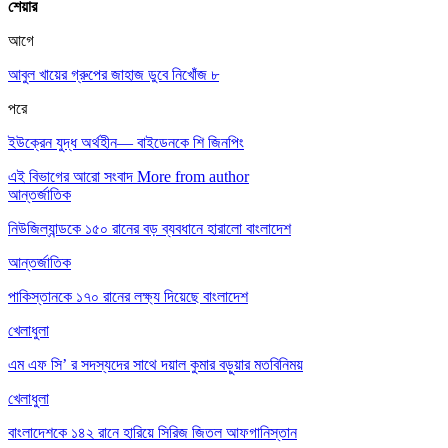
শেয়ার
আগে
আবুল খায়ের গ্রুপের জাহাজ ডুবে নিখোঁজ ৮
পরে
ইউক্রেন যুদ্ধ অর্থহীন— বাইডেনকে শি জিনপিং
এই বিভাগের আরো সংবাদ
More from author
আন্তর্জাতিক
নিউজিল্যান্ডকে ১৫০ রানের বড় ব্যবধানে হারালো বাংলাদেশ
আন্তর্জাতিক
পাকিস্তানকে ১৭০ রানের লক্ষ্য দিয়েছে বাংলাদেশ
খেলাধুলা
এম এফ সি’ র সদস্যদের সাথে দয়াল কুমার বড়ুয়ার মতবিনিময়
খেলাধুলা
বাংলাদেশকে ১৪২ রানে হারিয়ে সিরিজ জিতল আফগানিস্তান