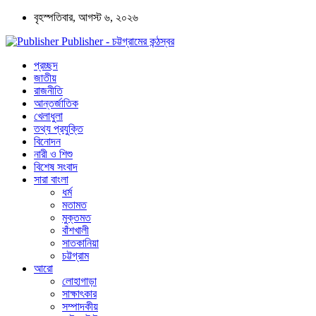
বৃহস্পতিবার, আগস্ট ৬, ২০২৬
Publisher - চট্টগ্রামের কন্ঠস্বর
প্রচ্ছদ
জাতীয়
রাজনীতি
আন্তর্জাতিক
খেলাধুলা
তথ্য প্রযুক্তি
বিনোদন
নারী ও শিশু
বিশেষ সংবাদ
সারা বাংলা
ধর্ম
মতামত
মুক্তমত
বাঁশখালী
সাতকানিয়া
চট্টগ্রাম
আরো
লোহাগাড়া
সাক্ষাৎকার
সম্পাদকীয়