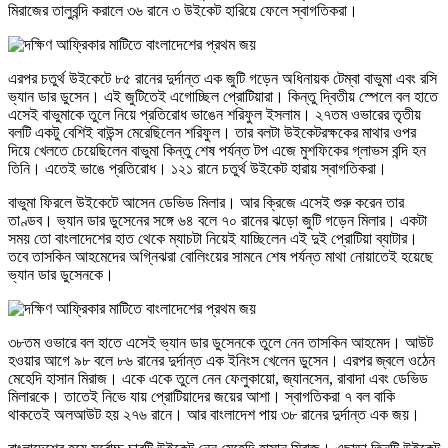
মিরাজের তালুবন্দি করালে ৩৬ রানে ৩ উইকেট হারিয়ে ফেলে স্বাগতিকরা।
এরপর চতুর্থ উইকেটে ৮৫ রানের দুর্দান্ত এক জুটি গড়েন অধিনায়ক টেম্বা বাভুমা এবং রসি
ভ্যান ডার ডুসেন। এই জুটিতেই এগোচ্ছিল প্রোটিয়ারা। কিন্তু দ্বিতীয় স্পেলে বল হাতে
এসেই বাভুমাকে তুলে নিয়ে প্রতিরোধ ভাঙেন শরিফুল ইসলাম। ২৭তম ওভারের তৃতীয়
বলটি একটু বেশিই বাউন্স মেরেছিলেন শরিফুল। তার বলটা উইকেটরক্ষকের মাথার ওপর
দিয়ে খেলতে চেয়েছিলেন বাভুমা কিন্তু শেষ পর্যন্ত টপ এজে মুশফিকের গ্লাভস বন্দি হন
তিনি। এতেই ভাঙে প্রতিরোধ। ১২১ রানে চতুর্থ উইকেট হারায় স্বাগতিকরা।
বাভুমা ফিরলে উইকেটে আসেন ডেভিড মিলার। আর ক্রিজে এসেই শুরু করেন তার
তাণ্ডব। ভ্যান ডার ডুসেনের সঙ্গে ৬৪ বলে ৭০ রানের ঝড়ো জুটি গড়েন মিলার। একটা
সময় তো বাংলাদেশের হাত থেকে ম্যাচটা নিয়েই যাচ্ছিলেন এই দুই প্রোটিয়া ব্যাটার।
তবে তাসকিন আহমেদের অগ্নিঝরা বোলিংয়ের সামনে শেষ পর্যন্ত মাথা নোয়াতেই হয়েছে
ভ্যান ডার ডুসেনকে।
৩৮তম ওভারে বল হাতে এসেই ভ্যান ডার ডুসেনকে তুলে নেন তাসকিন আহমেদ। আউট
হওয়ার আগে ৯৮ বলে ৮৬ রানের দুর্দান্ত এক ইনিংস খেলেন ডুসেন। এরপর জ্বলে ওঠেন
মেহেদি হাসান মিরাজ। একে একে তুলে নেন ফেলুকায়ো, জ্যানসেন, রাবাদা এবং ডেভিড
মিলারকে। তাতেই নিভে যায় প্রোটিয়াদের জয়ের আশা। স্বাগতিকরা ৭ বল বাকি
থাকতেই অলআউট হয় ২৭৬ রানে। আর বাংলাদেশ পায় ৩৮ রানের দুর্দান্ত এক জয়।