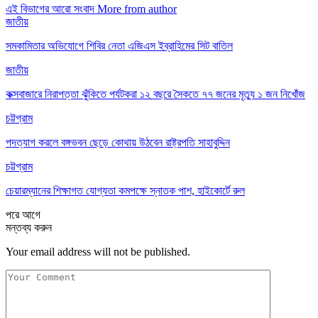
এই বিভাগের আরো সংবাদ
More from author
জাতীয়
সমকামিতার অভিযোগে শিবির নেতা এজিএস ইব্রাহিমের সিট বাতিল
জাতীয়
কক্সবাজারে নিরাপত্তা ঝুঁকিতে পর্যটকরা ১২ বছরে সৈকতে ৭৭ জনের মৃত্যু ১ জন নিখোঁজ
চট্টগ্রাম
পদত্যাগ করলে বঙ্গভবন ছেড়ে কোথায় উঠবেন রাষ্ট্রপতি সাহাবুদ্দিন
চট্টগ্রাম
চেয়ারম্যানের শিক্ষাগত যোগ্যতা কমপক্ষে স্নাতক পাশ, হাইকোর্টে রুল
পরে
আগে
মন্তব্য করুন
Your email address will not be published.