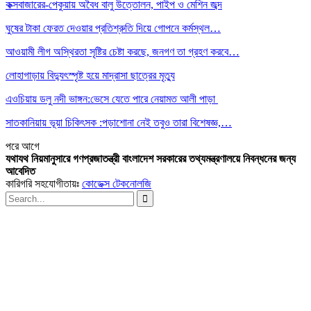
কক্সবাজারের-পেকুয়ায় অবৈধ বালু উত্তোলন, পাইপ ও মেশিন জব্দ
ঘুষের টাকা ফেরত দেওয়ার প্রতিশ্রুতি দিয়ে গোপনে কর্মস্থল…
আওয়ামী লীগ অস্থিরতা সৃষ্টির চেষ্টা করছে, জনগণ তা গ্রহণ করবে…
লোহাগাড়ায় বিদ্যুৎস্পৃষ্ট হয়ে মাদ্রাসা ছাত্রের মৃত্যু
এওচিয়ায় ডলু নদী ভাঙ্গন:ভেসে যেতে পারে নেয়ামত আলী পাড়া
সাতকানিয়ায় ভূয়া চিকিৎসক :পড়াশোনা নেই তবুও তারা বিশেষজ্ঞ,…
পরে
আগে
যথাযথ নিয়মানুসারে গণপ্রজাতন্ত্রী বাংলাদেশ সরকারের তথ্যমন্ত্রণালয়ে নিবন্ধনের জন্য
আবেদিত
কারিগরি সহযোগীতায়ঃ
কোডেক্স টেকনোলজি