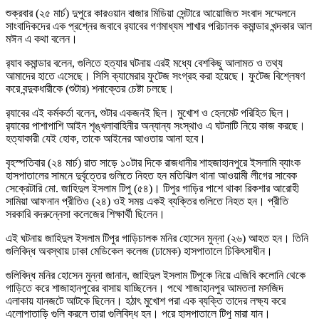
শুক্রবার (২৫ মার্চ) দুপুরে কারওয়ান বাজার মিডিয়া সেন্টারে আয়োজিত সংবাদ সম্মেলনে
সাংবাদিকদের এক প্রশ্নের জবাবে র‌্যাবের গণমাধ্যম শাখার পরিচালক কমান্ডার খন্দকার আল
মঈন এ কথা বলেন।
র‌্যাব কমান্ডার বলেন, গুলিতে হত্যার ঘটনায় এরই মধ্যে বেশকিছু আলামত ও তথ্য
আমাদের হাতে এসেছে। সিসি ক্যামেরার ফুটেজ সংগ্রহ করা হয়েছে। ফুটেজ বিশ্লেষণ
করে বন্দুকধারীকে (শুটার) শনাক্তের চেষ্টা চলছে।
র‌্যাবের এই কর্মকর্তা বলেন, শুটার একজনই ছিল। মুখোশ ও হেলমেট পরিহিত ছিল।
র‌্যাবের পাশাপাশি আইন শৃঙ্খলাবাহিনীর অন্যান্য সংস্থাও এ ঘটনাটি নিয়ে কাজ করছে।
হত্যাকারী যেই হোক, তাকে আইনের আওতায় আনা হবে।
বৃহস্পতিবার (২৪ মার্চ) রাত সাড়ে ১০টার দিকে রাজধানীর শাহজাহানপুরে ইসলামি ব্যাংক
হাসপাতালের সামনে দুর্বৃত্তের গুলিতে নিহত হন মতিঝিল থানা আওয়ামী লীগের সাবেক
সেক্রেটারি মো. জাহিদুল ইসলাম টিপু (৫৪)। টিপুর গাড়ির পাশে থাকা রিকশার আরোহী
সামিয়া আফনান প্রীতিও (২৪) ওই সময় একই ব্যক্তির গুলিতে নিহত হন। প্রীতি
সরকারি বদরুন্নেসা কলেজের শিক্ষার্থী ছিলেন।
এই ঘটনায় জাহিদুল ইসলাম টিপুর গাড়িচালক মনির হোসেন মুন্না (২৬) আহত হন। তিনি
গুলিবিদ্ধ অবস্থায় ঢাকা মেডিকেল কলেজ (ঢামেক) হাসপাতালে চিকিৎসাধীন।
গুলিবিদ্ধ মনির হোসেন মুন্না জানান, জাহিদুল ইসলাম টিপুকে নিয়ে এজিবি কলোনি থেকে
গাড়িতে করে শাজাহানপুরের বাসায় যাচ্ছিলেন। পথে শাজাহানপুর আমতলা মসজিদ
এলাকায় যানজটে আটকে ছিলেন। হঠাৎ মুখোশ পরা এক ব্যক্তি তাদের লক্ষ্য করে
এলোপাতাড়ি গুলি করলে তারা গুলিবিদ্ধ হন। পরে হাসপাতালে টিপু মারা যান।