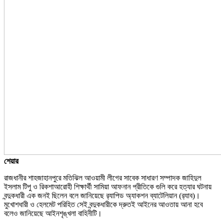
শেয়ার
রাজধানীর শাহজাহানপুরে মতিঝিল আওয়ামী লীগের সাবেক সাধারণ সম্পাদক জাহিদুল
ইসলাম টিপু ও রিকশাআরোহী শিক্ষার্থী সামিয়া আফনান প্রীতিকে গুলি করে হত্যার ঘটনায়
বন্দুকধারী এক জনই ছিলেন বলে জানিয়েছে র‌্যাপিড অ্যাকশন ব্যাটেলিয়ান (র‌্যাব)।
মুখোশধারী ও হেলমেট পরিহিত সেই বন্দুকধারীকে দ্রুতই আইনের আওতায় আনা হবে
বলেও জানিয়েছে আইনশৃঙ্খলা বাহিনীটি।