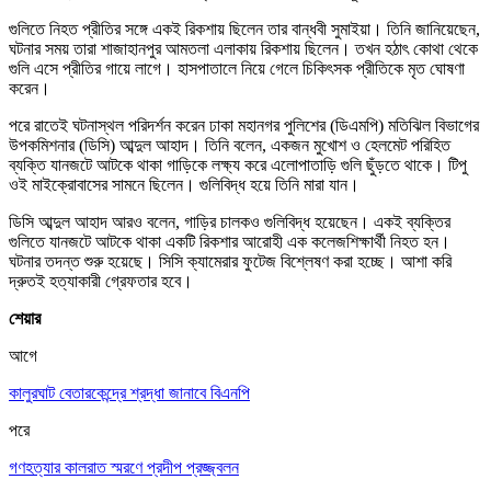
গুলিতে নিহত প্রীতির সঙ্গে একই রিকশায় ছিলেন তার বান্ধবী সুমাইয়া। তিনি জানিয়েছেন,
ঘটনার সময় তারা শাজাহানপুর আমতলা এলাকায় রিকশায় ছিলেন। তখন হঠাৎ কোথা থেকে
গুলি এসে প্রীতির গায়ে লাগে। হাসপাতালে নিয়ে গেলে চিকিৎসক প্রীতিকে মৃত ঘোষণা
করেন।
পরে রাতেই ঘটনাস্থল পরিদর্শন করেন ঢাকা মহানগর পুলিশের (ডিএমপি) মতিঝিল বিভাগের
উপকমিশনার (ডিসি) আব্দুল আহাদ। তিনি বলেন, একজন মুখোশ ও হেলমেট পরিহিত
ব্যক্তি যানজটে আটকে থাকা গাড়িকে লক্ষ্য করে এলোপাতাড়ি গুলি ছুঁড়তে থাকে। টিপু
ওই মাইক্রোবাসের সামনে ছিলেন। গুলিবিদ্ধ হয়ে তিনি মারা যান।
ডিসি আব্দুল আহাদ আরও বলেন, গাড়ির চালকও গুলিবিদ্ধ হয়েছেন। একই ব্যক্তির
গুলিতে যানজটে আটকে থাকা একটি রিকশার আরোহী এক কলেজশিক্ষার্থী নিহত হন।
ঘটনার তদন্ত শুরু হয়েছে। সিসি ক্যামেরার ফুটেজ বিশ্লেষণ করা হচ্ছে। আশা করি
দ্রুতই হত্যাকারী গ্রেফতার হবে।
শেয়ার
আগে
কালুরঘাট বেতারকেন্দ্রে শ্রদ্ধা জানাবে বিএনপি
পরে
গণহত্যার কালরাত স্মরণে প্রদীপ প্রজ্জ্বলন