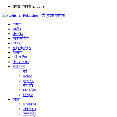
রবিবার, আগস্ট ৯, ২০২৬
Publisher - চট্টগ্রামের কন্ঠস্বর
প্রচ্ছদ
জাতীয়
রাজনীতি
আন্তর্জাতিক
খেলাধুলা
তথ্য প্রযুক্তি
বিনোদন
নারী ও শিশু
বিশেষ সংবাদ
সারা বাংলা
ধর্ম
মতামত
মুক্তমত
বাঁশখালী
সাতকানিয়া
চট্টগ্রাম
আরো
লোহাগাড়া
সাক্ষাৎকার
সম্পাদকীয়