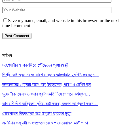
Save my name, email, and website in this browser for the next
time I comment.
সর্বশেষ
মহেশখালীর মাতারবাড়িতে পৌঁছেছেন প্রধানমন্ত্রী
ডিগ্রী নেই তবুও নামের আগে ডাক্তার,আলহায়াত হসপিটালের নতুন…
কক্সবাজারের-পেকুয়ায় অবৈধ বালু উত্তোলন, পাইপ ও মেশিন জব্দ
ঘুষের টাকা ফেরত দেওয়ার প্রতিশ্রুতি দিয়ে গোপনে কর্মস্থল…
আওয়ামী লীগ অস্থিরতা সৃষ্টির চেষ্টা করছে, জনগণ তা গ্রহণ করবে…
লোহাগাড়ায় বিদ্যুৎস্পৃষ্ট হয়ে মাদ্রাসা ছাত্রের মৃত্যু
এওচিয়ায় ডলু নদী ভাঙ্গন:ভেসে যেতে পারে নেয়ামত আলী পাড়া