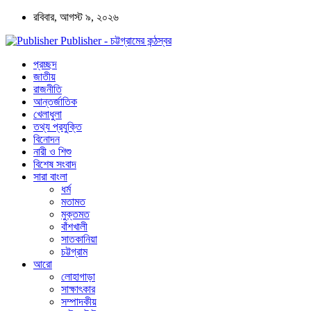
রবিবার, আগস্ট ৯, ২০২৬
Publisher - চট্টগ্রামের কন্ঠস্বর
প্রচ্ছদ
জাতীয়
রাজনীতি
আন্তর্জাতিক
খেলাধুলা
তথ্য প্রযুক্তি
বিনোদন
নারী ও শিশু
বিশেষ সংবাদ
সারা বাংলা
ধর্ম
মতামত
মুক্তমত
বাঁশখালী
সাতকানিয়া
চট্টগ্রাম
আরো
লোহাগাড়া
সাক্ষাৎকার
সম্পাদকীয়