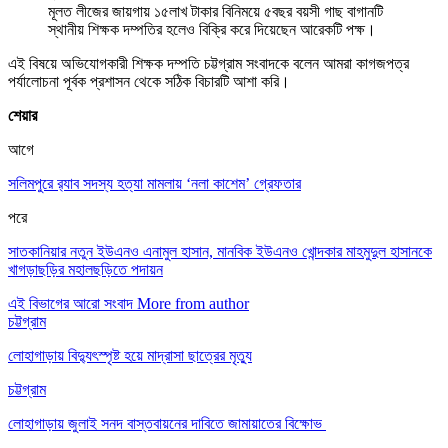
মূলত লীজের জায়গায় ১৫লাখ টাকার বিনিময়ে ৫বছর বয়সী গাছ বাগানটি
স্থানীয় শিক্ষক দম্পতির হলেও বিক্রি করে দিয়েছেন আরেকটি পক্ষ।
এই বিষয়ে অভিযোগকারী শিক্ষক দম্পতি চট্টগ্রাম সংবাদকে বলেন আমরা কাগজপত্র
পর্যালোচনা পূর্বক প্রশাসন থেকে সঠিক বিচারটি আশা করি।
শেয়ার
আগে
সলিমপুরে র‍্যাব সদস্য হত্যা মামলায় ‘নলা কাশেম’ গ্রেফতার
পরে
সাতকানিয়ার নতুন ইউএনও এনামুল হাসান, মানবিক ইউএনও খোন্দকার মাহমুদুল হাসানকে
খাগড়াছড়ির মহালছড়িতে পদায়ন
এই বিভাগের আরো সংবাদ
More from author
চট্টগ্রাম
লোহাগাড়ায় বিদ্যুৎস্পৃষ্ট হয়ে মাদ্রাসা ছাত্রের মৃত্যু
চট্টগ্রাম
লোহাগাড়ায় জুলাই সনদ বাস্তবায়নের দাবিতে জামায়াতের বিক্ষোভ