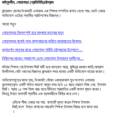
মাইনুদদীন, লোহাগাড়া
(প্রতিনিধি)চট্টগ্রাম
বান্দরবান জেলার টংকাবতী এলাকায় এক শিক্ষক দম্পতির বাগান থেকে গাছ কেটে নেয়ার
অভিযোগ ওঠেছে স্থানীয় প্রতিপক্ষের বিরুদ্ধে।
আরো পড়ুন
লোহাগাড়ায় বিদ্যুৎস্পৃষ্ট হয়ে মাদ্রাসা ছাত্রের মৃত্যু
লোহাগাড়ায় জুলাই সনদ বাস্তবায়নের দাবিতে জামায়াতের বিক্ষোভ
বন্যাদুর্গত মানুষের মাঝে লোহাগাড়া সমিতি চট্টগ্রামের উদ্যোগে…
নিষিদ্ধের মাঝেও প্রকাশ্যে এলো লোহাগাড়া উপজেলা যুবলীগের…
ঘটনায় শিক্ষক মো:ইসলাম মিয়াঁ বাদী হয়ে জান্নাত আরা, মুজিবুর রহমান জাহি,আব্বাস
উদদীনসহ মোট ৭জনের বিরুদ্ধে বান্দরবান সদর থানায় একটি অভিযোগ দায়ের করেন।
অভিযোগসূত্রে জানা যায়, টংকাবতি মৌজা ওয়াক্কাখাল মুখ সংলগ্ন এলাকায়
বন্দোবস্তকৃত একটি পতিত জায়গা আবুল বশর হতে ১৫ বছর মেয়াদে লিজ নেয় ইসলাম
মিয়াঁ। প্রায় ১৫ লক্ষ টাকা খরচ করে বিভিন্ন প্রজাতির একটি বাগান সৃজন করেন।
কিন্তু উক্ত বাগানটি স্থানীয় এক ব্যবসায়ীকে বিক্রি করে দেন।
এদিকে লীজ নেয়ার পর গাছ বাগানটি মূলত করেন শিক্ষক ইসলাম
মিয়াঁ,ফলে উক্ত বাগানের গাছগুলি শিক্ষক ইসলাম মিয়ার বলে জানা যায়
।