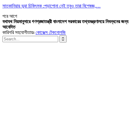
সাতকানিয়ায় ভূয়া চিকিৎসক :পড়াশোনা নেই তবুও তারা বিশেষজ্ঞ,…
পরে
আগে
যথাযথ নিয়মানুসারে গণপ্রজাতন্ত্রী বাংলাদেশ সরকারের তথ্যমন্ত্রণালয়ে নিবন্ধনের জন্য
আবেদিত
কারিগরি সহযোগীতায়ঃ
কোডেক্স টেকনোলজি