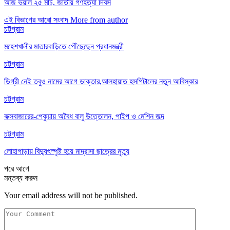
আজ ভয়াল ২৫ মার্চ, জাতীয় গণহত্যা দিবস
এই বিভাগের আরো সংবাদ
More from author
চট্টগ্রাম
মহেশখালীর মাতারবাড়িতে পৌঁছেছেন প্রধানমন্ত্রী
চট্টগ্রাম
ডিগ্রী নেই তবুও নামের আগে ডাক্তার,আলহায়াত হসপিটালের নতুন আবিস্কার
চট্টগ্রাম
কক্সবাজারের-পেকুয়ায় অবৈধ বালু উত্তোলন, পাইপ ও মেশিন জব্দ
চট্টগ্রাম
লোহাগাড়ায় বিদ্যুৎস্পৃষ্ট হয়ে মাদ্রাসা ছাত্রের মৃত্যু
পরে
আগে
মন্তব্য করুন
Your email address will not be published.