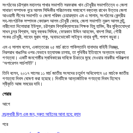
সংগঠনের চট্টগ্রাম মহানগর শাখার সভাপতি সরফরাজ খান চৌধুরীর সভাপতিত্বে ও জেলা
সাধারণ সম্পাদক নুরে আলম সিদ্দিকীর পরিচালনায় সমাবেশে বক্তব্য রাখেন উত্তর জেলা
আওয়ামী লীগের সভাপতি ও জেলা পরিষদ চেয়ারম্যান এম এ সালাম, সংগঠনের কেন্দ্রীয়
সহ-সাংগঠনিক সম্পাদক বেদারুল আলম চৌধুরী বেদার, জেলা সভাপতি নুরুল আলম মন্টু,
নারীনেতা দিলোয়ারা ইউসুফ, চট্টগ্রাম বিশ্ববিদ্যালয়ের শিক্ষক হিমু হামিদ, বীর মুক্তিযোদ্ধা
সাধন চন্দ্র বিশ্বাস, আবু বক্কর সিদ্দিক, ফোরকান উদ্দিন আহমেদ, বাদশা মিয়া, গৌরী
শংকর চৌধুরী, সাহেদ মুরাদ শাকু, অ্যাডভোকেট সাইফুন নাহার খুশী, পলাশ বড়ুয়া।
এম এ সালাম বলেন, একাত্তরের ২৫ মার্চ রাতে পাকিস্তানি হানাদার বাহিনী নিরস্ত্র,
নিরপরাধ বাঙালির ওপর যেভাবে হত্যাযজ্ঞ চালায়, তা পৃথিবীর ইতিহাসে অন্যতম ভয়াবহ
গণহত্যা। একটি জনগোষ্ঠীর স্বাধিকারের দাবিকে চিরতরে মুছে দেওয়ার নারকীয় পরিকল্পনা
‘অপারেশন সার্চলাইট’।
তিনি বলেন, ২০১৭ সালের ১১ মার্চ জাতীয় সংসদের চতুর্দশ অধিবেশনে ২৫ মার্চকে জাতীয়
গণহত্যা দিবস ঘোষণা করা হয়েছে। দিনটিকে আন্তর্জাতিক গণহত্যা দিবস হিসেবে
স্বীকৃতি আজ সময়ের দাবি।
শেয়ার
আগে
বন্দুকধারী ছিল এক জন, দ্রুত আইনের আনা হবে: র‌্যাব
পরে