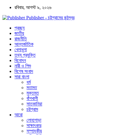
রবিবার, আগস্ট ৯, ২০২৬
Publisher - চট্টগ্রামের কন্ঠস্বর
প্রচ্ছদ
জাতীয়
রাজনীতি
আন্তর্জাতিক
খেলাধুলা
তথ্য প্রযুক্তি
বিনোদন
নারী ও শিশু
বিশেষ সংবাদ
সারা বাংলা
ধর্ম
মতামত
মুক্তমত
বাঁশখালী
সাতকানিয়া
চট্টগ্রাম
আরো
লোহাগাড়া
সাক্ষাৎকার
সম্পাদকীয়