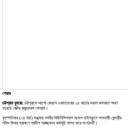
শেয়ার
চট্টগ্রাম
ব্যুরো
:
চট্টগ্রামে আলো জ্বেলে একাত্তরের ২৫ মার্চের ভয়াল কালরাত স্মরণ
করেছে সেক্টর কমান্ডারস ফোরাম।
বৃহস্পতিবার (২৪ মার্চ) সন্ধ্যায় নগরীর মিউনিসিপ্যাল মডেল হাইস্কুলে অস্থায়ী কেন্দ্রীয়
শহিদ মিনার প্রাঙ্গণে প্রদীপ প্রজ্জ্বলন কর্মসূচি পালন করে সংগঠনটি।