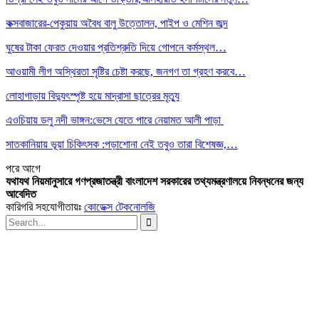
কক্সবাজারের-পেকুয়ায় অবৈধ বালু উত্তোলন, পাইপ ও মেশিন জব্দ
ঘুষের টাকা ফেরত দেওয়ার প্রতিশ্রুতি দিয়ে গোপনে কর্মস্থল…
আওয়ামী লীগ অস্থিরতা সৃষ্টির চেষ্টা করছে, জনগণ তা গ্রহণ করবে…
লোহাগাড়ায় বিদ্যুৎস্পৃষ্ট হয়ে মাদ্রাসা ছাত্রের মৃত্যু
এওচিয়ায় ডলু নদী ভাঙ্গন:ভেসে যেতে পারে নেয়ামত আলী পাড়া
সাতকানিয়ায় ভূয়া চিকিৎসক :পড়াশোনা নেই তবুও তারা বিশেষজ্ঞ,…
পরে
আগে
যথাযথ নিয়মানুসারে গণপ্রজাতন্ত্রী বাংলাদেশ সরকারের তথ্যমন্ত্রণালয়ে নিবন্ধনের জন্য
আবেদিত
কারিগরি সহযোগীতায়ঃ
কোডেক্স টেকনোলজি