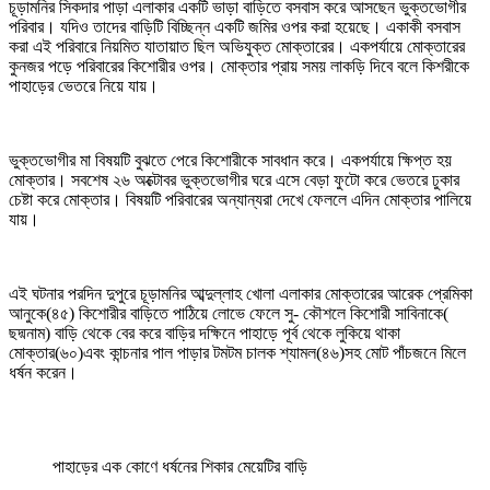
চূড়ামনির সিকদার পাড়া এলাকার একটি ভাড়া বাড়িতে বসবাস করে আসছেন ভুক্তভোগীর
পরিবার। যদিও তাদের বাড়িটি বিচ্ছিন্ন একটি জমির ওপর করা হয়েছে। একাকী বসবাস
করা এই পরিবারে নিয়মিত যাতায়াত ছিল অভিযুক্ত মোক্তারের। একপর্যায়ে মোক্তারের
কুনজর পড়ে পরিবারের কিশোরীর ওপর। মোক্তার প্রায় সময় লাকড়ি দিবে বলে কিশরীকে
পাহাড়ের ভেতরে নিয়ে যায়।
ভুক্তভোগীর মা বিষয়টি বুঝতে পেরে কিশোরীকে সাবধান করে। একপর্যায়ে ক্ষিপ্ত হয়
মোক্তার। সবশেষ ২৬ অক্টোবর ভুক্তভোগীর ঘরে এসে বেড়া ফুটো করে ভেতরে ঢুকার
চেষ্টা করে মোক্তার। বিষয়টি পরিবারের অন্যান্যরা দেখে ফেললে এদিন মোক্তার পালিয়ে
যায়।
এই ঘটনার পরদিন দুপুরে চূড়ামনির আব্দুল্লাহ খোলা এলাকার মোক্তারের আরেক প্রেমিকা
আনুকে(৪৫) কিশোরীর বাড়িতে পাঠিয়ে লোভে ফেলে সু- কৌশলে কিশোরী সাবিনাকে(
ছদ্মনাম) বাড়ি থেকে বের করে বাড়ির দক্ষিনে পাহাড়ে পূর্ব থেকে লুকিয়ে থাকা
মোক্তার(৬০)এবং কান্চনার পাল পাড়ার টমটম চালক শ্যামল(৪৬)সহ মোট পাঁচজনে মিলে
ধর্ষন করেন।
পাহাড়ের এক কোণে ধর্ষনের শিকার মেয়েটির বাড়ি