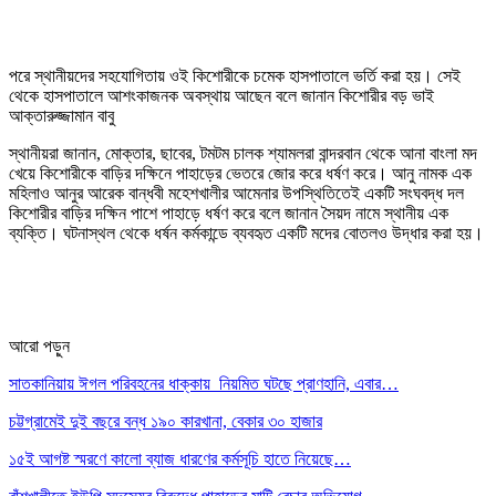
পরে স্থানীয়দের সহযোগিতায় ওই কিশোরীকে চমেক হাসপাতালে ভর্তি করা হয়। সেই
থেকে হাসপাতালে আশংকাজনক অবস্থায় আছেন বলে জানান কিশোরীর বড় ভাই
আক্তারুজ্জামান বাবু
স্থানীয়রা জানান, মোক্তার, ছাবের, টমটম চালক শ্যামলরা বান্দরবান থেকে আনা বাংলা মদ
খেয়ে কিশোরীকে বাড়ির দক্ষিনে পাহাড়ের ভেতরে জোর করে ধর্ষণ করে। আনু নামক এক
মহিলাও আনুর আরেক বান্ধবী মহেশখালীর আমেনার উপস্থিতিতেই একটি সংঘবদ্ধ দল
কিশোরীর বাড়ির দক্ষিন পাশে পাহাড়ে ধর্ষণ করে বলে জানান সৈয়দ নামে স্থানীয় এক
ব্যক্তি। ঘটনাস্থল থেকে ধর্ষন কর্মকান্ডে ব্যবহৃত একটি মদের বোতলও উদ্ধার করা হয়।
আরো পড়ুন
সাতকানিয়ায় ঈগল পরিবহনের ধাক্কায় নিয়মিত ঘটছে প্রাণহানি, এবার…
চট্টগ্রামেই দুই বছরে বন্ধ ১৯০ কারখানা, বেকার ৩০ হাজার
১৫ই আগষ্ট স্মরণে কালো ব্যাজ ধারণের কর্মসূচি হাতে নিয়েছে…