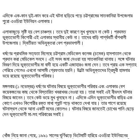
এদিকে এক-কান দুই-কান করে এই ঘটনা ছড়িয়ে পড়ে চট্টগ্রামের সাতকানিয়া উপজেলার
পুরো এওচিয়া ইউনিয়ন এলাকায়।
এলাকাজুড়ে সৃষ্টি হয় বেশ চাঞ্চল্য। তবে দুই কারণে মুখ খুলছেন না কেউ। প্রথমত
ভুক্তভোগী কিশোরী এই এলাকার স্থানীয় কেউ না। তাদের বাড়ি পার্শ্ববর্তী বাঁশখালী
উপজেলায়। দ্বিতীয়ত অভিযুক্তরা বেশ প্রভাবশালী।
ধর্ষণের প্রাথমিক সত্যতা মিলেছে চট্টগ্রাম মেডিকেল কলেজ (চমেক) হাসপাতাল থেকে
প্রদান করা মেডিকেল সনদে। এই সনদ জমা দেওয়া হয় সাতকানিয়া থানায়। সঙ্গে ঘটনার
বিবরণ দিয়ে ভুক্তভোগীর মা বাদী হয়ে একটি এজাহারও জমা দেন। তবে প্রায় এক সপ্তাহ
পেরিয়ে গেলেও এখনো আসামী গ্রেফতার হয়নি। উল্টো অভিযুক্তদের ত্রিমুখী হামলার
ভয়ে রয়েছে ভুক্তভোগীর পরিবার।
মঙ্গলবার (১ নভেম্বর) ধর্ষণের ঘটনার বিষয়ে ভুক্তভোগীর পরিবার এবং এলাকার বেশ
কয়েকজনের কাছ থেকে বিস্তারিত খবরাখবর নেওয়া হয়। তারা সবাই এই বীভৎস ঘটনার
বিষয়ে জানেন। তবে কেউ ভয়ে মুখ খুলছেন না। এদিকে এদিন ভুক্তভোগীর বাড়ির এক
কোণে এখনও কিশোরীর রক্ত মাখা প্যান্ট পড়ে থাকতে দেখা যায়। তার পাশে রয়েছে
ঘটনাস্থল থেকে আনা একটি মদের বোতলও। ঘটনার বিষয়ে জানতেই চোখের পানি ছেড়ে
দেন ভুক্তভোগী মা-সহ পরিবারের সবাই।
খোঁজ নিয়ে জানা গেছে, ১৯৯১ সালের ঘূর্ণিঝড়ে ভিটেমাটি হারিয়ে এওচিয়া ইউনিয়নের