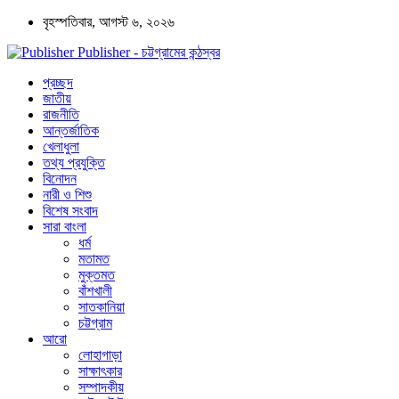
বৃহস্পতিবার, আগস্ট ৬, ২০২৬
Publisher - চট্টগ্রামের কন্ঠস্বর
প্রচ্ছদ
জাতীয়
রাজনীতি
আন্তর্জাতিক
খেলাধুলা
তথ্য প্রযুক্তি
বিনোদন
নারী ও শিশু
বিশেষ সংবাদ
সারা বাংলা
ধর্ম
মতামত
মুক্তমত
বাঁশখালী
সাতকানিয়া
চট্টগ্রাম
আরো
লোহাগাড়া
সাক্ষাৎকার
সম্পাদকীয়