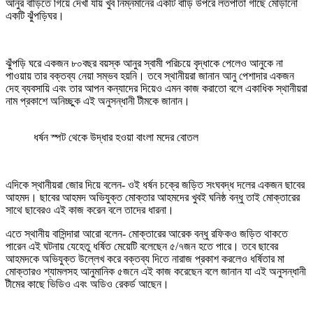
আনুর বাড়িতে গিয়ে দেখা যায় খুব নিম্নমানের একটি বাড়ি উপরে লতপাতা গাছে মোড়ানো
একটি ঝুঁপড়িঘর।
ঝুঁপড়ি ঘরে একজন ৮০বছর বয়স্ক আনুর স্বামী পরিচয়ে বৃদ্ধাকে পেলেও আনুকে না
পাওয়ায় তার বক্তব্য নেয়া সম্ভব হয়নি। তবে স্থানীয়রা জানান আনু পেশাদার একজন
দেহ ব্যবসায়ি এবং তার আপন কন্যাদের দিয়েও এমন কাজ করাতো বলে একাধিক স্থানীয়রা
নাম প্রকাশে অনিচ্ছুক এই অনুসন্ধানী টীমকে জানান।
ধর্ষন স্পট থেকে উদ্ধার হওয়া বাংলা মদের বোতল
এদিকে স্থানীয়রা জোর দিয়ে বলেন- ওই ধর্ষন চক্রে জড়িত সংঘবদ্ধ দলের একজন ছাবের
আহমদ। ছাবের আহমদ অভিযুক্ত মোক্তার আহমদের খুবই ঘনিষ্ঠ বন্ধু তাই মোক্তারের
সাথে ছাবেরও এই কাজ করেন বলে তাদের ধারনা।
এতে স্থানীয় বাসিন্দারা আরো বলেন- মোক্তারের আরেক বন্ধু রফিকও জড়িত থাকতে
পারেন এই ঘটনায় যেহেতু ধর্ষিত মেয়েটি বলেছেন ৫/৭জন হতে পারে। তবে ছাবের
আহমদকে অভিযুক্ত উল্লেখ করে বক্তব্য দিতে নারাজ প্রকাশ করলেও ধর্ষিতার মা
মোক্তারও শ্যামলসহ আনুমানিক ৫জনে এই কাজ করেছেন বলে জানান যা এই অনুসন্ধানী
টীমের কাছে ভিডিও এবং অডিও রেকর্ড আছেন।