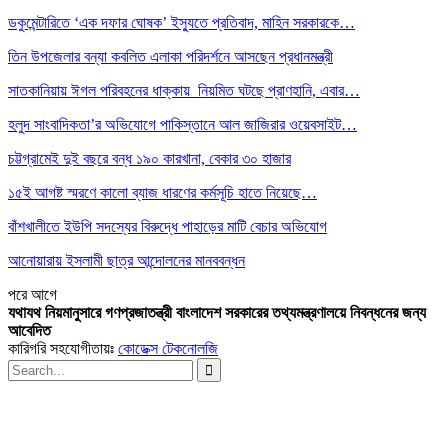
ডকুমেন্টারিতে ‘এক দফার ঘোষক’ ইস্যুতে প্রতিবাদ, মাহিন সরকারকে…
তিন উপজেলার বন্যা কবলিত এলাকা পরিদর্শনে আসছেন প্রধানমন্ত্রী
সাতকানিয়ায় ঈগল পরিবহনের ধাক্কায় নিয়মিত ঘটছে প্রাণহানি, এবার…
হলুদ সাংবাদিকতা’র অভিযোগে পাকিস্তানে আল জাজিরার ওয়েবসাইট…
চট্টগ্রামেই দুই বছরে বন্ধ ১৯০ কারখানা, বেকার ৩০ হাজার
১৫ই আগষ্ট স্মরণে কালো ব্যাজ ধারণের কর্মসূচি হাতে নিয়েছে…
বাঁশখালীতে ইউপি সদস্যের বিরুদ্ধে পাহাড়ের মাটি বেচার অভিযোগ
আনোয়ারায় ইসলামী ছাত্র আন্দোলনের মানববন্ধন
পরে
আগে
যথাযথ নিয়মানুসারে গণপ্রজাতন্ত্রী বাংলাদেশ সরকারের তথ্যমন্ত্রণালয়ে নিবন্ধনের জন্য
আবেদিত
কারিগরি সহযোগীতায়ঃ
কোডেক্স টেকনোলজি