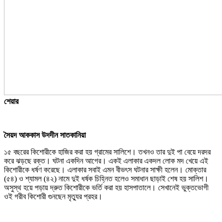
শেয়ার
সৈয়দ আককাস উদদীন সাতকানিয়া
১৫ বছরের কিশোরীকে হাজির করা হয় গ্রামের সালিশে। তখনও তার দুই পা বেয়ে দরদর
করে ঝড়ছে রক্ত। ঘটনা একদিন আগের। একই এলাকার একদল লোক মদ খেয়ে এই
কিশোরীকে ধর্ষণ করেছে। এলাকার সবাই এমন বীভৎস ঘটনার সাক্ষী হলেন। মোক্তার
(৫৪) ও শ্যামল (৪২) নামে দুই ধর্ষক চিহ্নিত হলেও সমাধান ছাড়াই শেষ হয় সালিশ।
অসুস্থ হয়ে পড়ায় দ্রুত কিশোরীকে ভর্তি করা হয় হাসপাতালে। সেখানেই ভুক্তভোগী
ওই গরীব কিশোরী গুনছেন মৃত্যুর প্রহর।