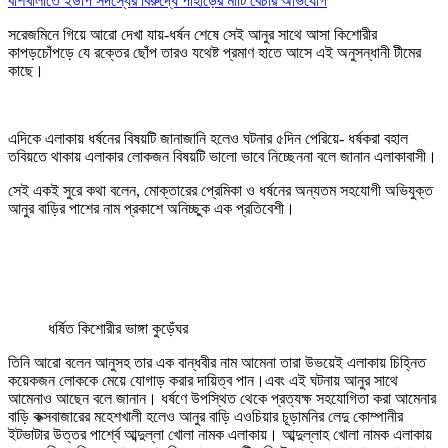
বাঁশখালীতে ইউপি সদস্যের বিরুদ্ধে পাহাড়ের মাটি বেচার অভিযোগ
সরেজমিনে গিয়ে আরো দেখা যায়-ধর্ষন শেষে সেই আনুর সাথে আসা কিশোরীর
কাপড়চোঁপড়ে যে রক্তের ছোঁপ তারও যথেষ্ট প্রমাণ হাতে আসে এই অনুসন্ধানী টীমের
কাছে।
এদিকে এলাকায় ধর্ষনের বিষয়টি জানাজানি হলেও ঘটনার ৫দিন পেরিয়ে- ধর্ষকরা বহাল
তবিয়তে থাকায় এলাকার লোকজন বিষয়টি ভালো ভাবে নিচ্ছেননা বলে জানান এলাকাবাসী।
সেই একই সুরে কথা বলেন, মোক্তারের প্রেমিকা ও ধর্ষনের অন্যতম সহযোগী অভিযুক্ত
আনুর বাড়ির পাশের নাম প্রকাশে অনিচ্ছুক এক প্রতিবেশী।
ধর্ষিত কিশোরীর ভাঙ্গা কুড়েঁঘর
তিনি আরো বলেন আনুসহ তার এক বান্ধবীর নাম আমেনা তারা উভয়েই এলাকায় চিহ্নিত
কয়েকজন লোককে মেয়ে যোগাড় করার দায়িত্ব পান।এবং এই ঘটনায় আনুর সাথে
আমেনাও আছেন বলে জানান। ধর্ষণে উপস্থিত থেকে প্রত্যক্ষ সহযোগিতা করা আমেনার
বাড়ি কক্সবাজারের মহেশখালী হলেও আনুর বাড়ি এওচিয়ার চূড়ামনির লেদু কোম্পানীর
ইটভাটার উত্তর পার্শ্বে আব্দুল্লা খোলা নামক এলাকায়। আব্দুল্লাহ খোলা নামক এলাকায়