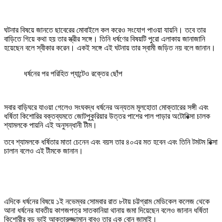
ঘটনার বিষয়ে জানতে ছাবেরের মোবাইলে কল করেও সংযোগ পাওয়া যায়নি। তবে তার
বাড়িতে গিয়ে কথা হয় তার স্ত্রীর সঙ্গে। তিনি ধর্ষণের বিষয়টি পুরো এলাকায় জানাজানি
হয়েছেন বলে স্বীকার করেন। একই সঙ্গে এই ঘটনায় তার স্বামী জড়িত নয় বলে জানান।
ধর্ষনের পর পরিহিত প্যান্টেও রক্তের ছোঁপ
সবার বাড়িঘরে যাওয়া গেলেও সংঘবদ্ধ ধর্ষনের অন্যতম মূলহোতা মোক্তারের সঙ্গী এবং
ধর্ষিতা কিশোরির বক্তব্যমতে জোটপুকুরিয়ার উত্তর পাশের পাল পাড়ার অটোরিক্সা চালক
শ্যামলকে পায়নি এই অনুসন্ধানী টীম।
তবে শ্যামলকে ধর্ষিতার মাতা চেনেন এবং বয়স তার ৪০এর মত হবেন এবং তিনি টমটম রিক্সা
চালান বলেও এই টীমকে জানান।
এদিকে ধর্ষনের বিষয়ে ১ই নভেম্বর সোমবার রাত ৮টায় চট্টগ্রাম মেডিকেল কলেজ থেকে
আনা ধর্ষনের যাবতীয় কাগজপত্র সাতকানিয়া থানায় জমা দিয়েছেন বলেও জানান ধর্ষিতা
কিশোরীর বড় ভাই আক্তারুজ্জামান বাবুও তার এক বোন জামাই।