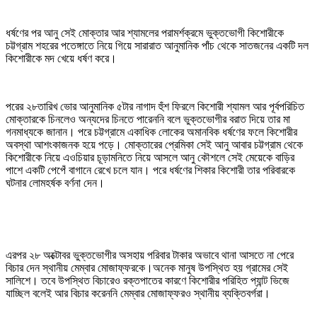
ধর্ষণের পর আনু সেই মোক্তার আর শ্যামলের পরামর্শক্রমে ভুক্তভোগী কিশোরীকে
চট্টগ্রাম শহরের পতেঙ্গাতে নিয়ে গিয়ে সারারাত আনুমানিক পাঁচ থেকে সাতজনের একটি দল
কিশোরীকে মদ খেয়ে ধর্ষণ করে।
পরের ২৮তারিখ ভোর আনুমানিক ৫টার নাগাদ হুঁশ ফিরলে কিশোরী শ্যামল আর পূর্বপরিচিত
মোক্তারকে চিনলেও অন্যদের চিনতে পারেননি বলে ভুক্তভোগীর বরাত দিয়ে তার মা
গনমাধ্যকে জানান। পরে চট্টগ্রামে একাধিক লোকের অমানবিক ধর্ষণের ফলে কিশোরীর
অবস্থা আশংকাজনক হয়ে পড়ে। মোক্তারের প্রেমিকা সেই আনু আবার চট্টগ্রাম থেকে
কিশোরীকে নিয়ে এওচিয়ার চূড়ামনিতে নিয়ে আসলে আনু কৌশলে সেই মেয়েকে বাড়ির
পাশে একটি পেপেঁ বাগানে রেখে চলে যান। পরে ধর্ষণের শিকার কিশোরী তার পরিবারকে
ঘটনার লোমহর্ষক বর্ণনা দেন।
এরপর ২৮ অক্টোবর ভুক্তভোগীর অসহায় পরিবার টাকার অভাবে থানা আসতে না পেরে
বিচার দেন স্থানীয় মেম্বার মোজাফ্ফরকে।অনেক মানুষ উপস্থিত হয় গ্রামের সেই
সালিশে। তবে উপস্থিত বিচারেও রক্তপাতের কারণে কিশোরীর পরিহিত প্যান্ট ভিজে
যাচ্ছিল বলেই আর বিচার করেননি মেম্বার মোজাফ্ফরও স্থানীয় ব্যক্তিবর্গরা।