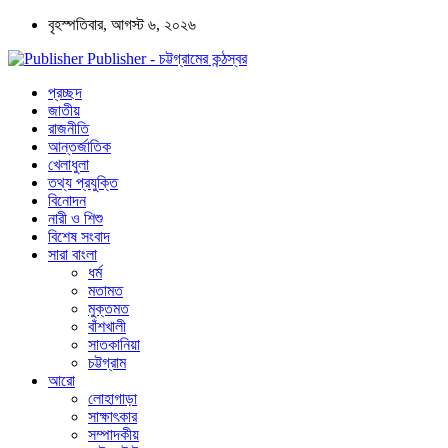
বৃহস্পতিবার, আগস্ট ৬, ২০২৬
Publisher - চট্টগ্রামের কন্ঠস্বর
প্রচ্ছদ
জাতীয়
রাজনীতি
আন্তর্জাতিক
খেলাধুলা
তথ্য প্রযুক্তি
বিনোদন
নারী ও শিশু
বিশেষ সংবাদ
সারা বাংলা
ধর্ম
মতামত
মুক্তমত
বাঁশখালী
সাতকানিয়া
চট্টগ্রাম
আরো
লোহাগাড়া
সাক্ষাৎকার
সম্পাদকীয়