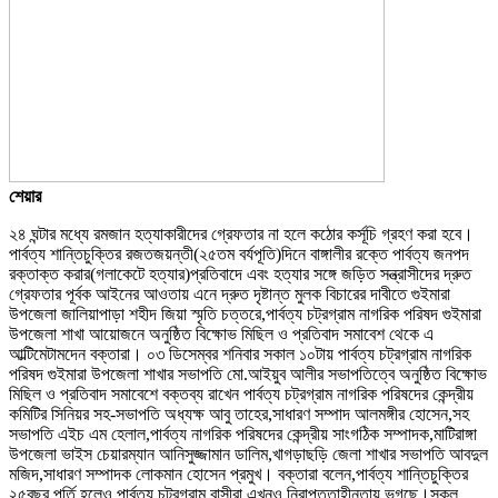
শেয়ার
২৪ ঘন্টার মধ্যে রমজান হত্যাকারীদের গ্রেফতার না হলে কঠোর কর্সূচি গ্রহণ করা হবে।
পার্বত্য শান্তিচুক্তির রজতজয়ন্তী(২৫তম বর্যপূতি)দিনে বাঙ্গালীর রক্তে পার্বত্য জনপদ
রক্তাক্ত করার(গলাকেটে হত্যার)প্রতিবাদে এবং হত্যার সঙ্গে জড়িত সন্ত্রাসীদের দ্রুত
গ্রেফতার পূর্বক আইনের আওতায় এনে দ্রুত দৃষ্টান্ত মুলক বিচারের দাবীতে গুইমারা
উপজেলা জালিয়াপাড়া শহীদ জিয়া স্মৃতি চত্তরে,পার্বত্য চট্রগ্রাম নাগরিক পরিষদ গুইমারা
উপজেলা শাখা আয়োজনে অনুষ্ঠিত বিক্ষোভ মিছিল ও প্রতিবাদ সমাবেশ থেকে এ
আল্টিমেটামদেন বক্তারা। ০৩ ডিসেম্বর শনিবার সকাল ১০টায় পার্বত্য চট্রগ্রাম নাগরিক
পরিষদ গুইমারা উপজেলা শাখার সভাপতি মো.আইয়ুব আলীর সভাপতিত্বে অনুষ্ঠিত বিক্ষোভ
মিছিল ও প্রতিবাদ সমাবেশে বক্তব্য রাখেন পার্বত্য চট্রগ্রাম নাগরিক পরিষদের কেন্দ্রীয়
কমিটির সিনিয়র সহ-সভাপতি অধ্যক্ষ আবু তাহের,সাধারণ সম্পাদ আলমঙ্গীর হোসেন,সহ
সভাপতি এইচ এম হেলাল,পার্বত্য নাগরিক পরিষদের কেন্দ্রীয় সাংগঠিক সম্পাদক,মাটিরাঙ্গা
উপজেলা ভাইস চেয়ারম্যান আনিসুজ্জামান ডালিম,খাগড়াছড়ি জেলা শাখার সভাপতি আবদুল
মজিদ,সাধারণ সম্পাদক লোকমান হোসেন প্রমুখ। বক্তারা বলেন,পার্বত্য শান্তিচুক্তির
২৫বছর পূর্তি হলেও পার্বত্য চট্রগ্রাম বাসীরা এখনও নিরাপত্তাহীনতায় ভূগছে।সকল