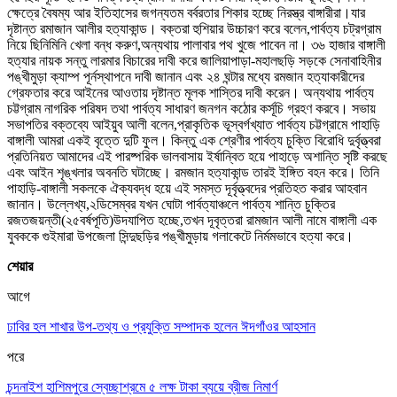
ক্ষেত্রে বৈষম্য আর ইতিহাসের জগন্যতম বর্বরতার শিকার হচ্ছে নিরস্ত্র বাঙ্গারীরা।যার
দৃষ্টান্ত রমাজান আলীর হত্যাকান্ড। বক্তরা হুশিয়ার উচ্চারণ করে বলেন,পার্বত্য চট্রগ্রাম
নিয়ে ছিনিমিনি খেলা বন্ধ করুণ,অন্যথায় পালাবার পথ খুজে পাবেন না। ৩৬ হাজার বাঙ্গালী
হত্যার নায়ক সন্তু লারমার বিচারের দাবী করে জালিয়াপাড়া-মহালছড়ি সড়কে সেনাবাহিনীর
পঙ্খীমুড়া ক্যাম্প পূর্নস্থাপনে দাবী জানান এবং ২৪ ঘন্টার মধ্যে রমজান হত্যাকারীদের
গ্রেফতার করে আইনের আওতায় দৃষ্টান্ত মূলক শাস্তির দাবী করেন। অন্যথায় পার্বত্য
চট্টগ্রাম নাগরিক পরিষদ তথা পার্বত্য সাধারণ জনগন কঠোর কর্সূচি গ্রহণ করবে। সভায়
সভাপতির বক্তব্যে আইয়ুব আলী বলেন,প্রাকৃতিক ভূস্বর্গখ্যাত পার্বত্য চট্টগ্রামে পাহাড়ি
বাঙ্গালী আমরা একই বৃত্তে দুটি ফুল। কিন্তু এক শ্রেণীর পার্বত্য চুক্তি বিরোধি দুর্বৃত্ত্বরা
প্রতিনিয়ত আমাদের এই পারষ্পরিক ভালবাসায় ইর্ষান্বিত হয়ে পাহাড়ে অশান্তি সৃষ্টি করছে
এবং আইন শৃঙ্খলার অবনতি ঘটাচ্ছে। রমজান হত্যাকান্ড তারই ইঙ্গিত বহন করে। তিনি
পাহাড়ি-বাঙ্গালী সকলকে ঐক্যবদ্ধ হয়ে এই সমস্ত দূর্বৃত্ত্বদের প্রতিহত করার আহবান
জানান। উল্লেখ্য,২ডিসেম্বর যখন ঘোটা পার্বত্যাঞ্চলে পার্বত্য শান্তি চুক্তির
রজতজয়ন্তী(২৫বর্ষপূতি)উদযাপিত হচ্ছে,তখন দূবৃত্তরা রামজান আলী নামে বাঙ্গালী এক
যুবককে গুইমারা উপজেলা সিন্দুছড়ির পঙ্খীমুড়ায় গলাকেটে নির্মমভাবে হত্যা করে।
শেয়ার
আগে
ঢাবির হল শাখার উপ-তথ্য ও প্রযুক্তি সম্পাদক হলেন ঈদগাঁওর আহসান
পরে
চন্দনাইশ হাশিমপুরে স্বেচ্ছাশ্রমে ৫ লক্ষ টাকা ব্যয়ে ব্রীজ নিমার্ণ