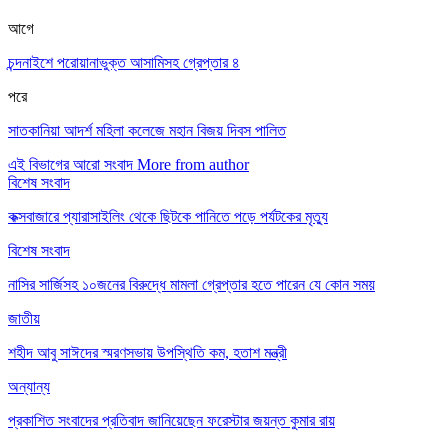
আগে
চন্দনাইশে পরোয়ানাভুক্ত আসামিসহ গ্রেপ্তার ৪
পরে
সাতকানিয়া আদর্শ মহিলা কলেজে মহান বিজয় দিবস পালিত
এই বিভাগের আরো সংবাদ
More from author
বিশেষ সংবাদ
কক্সবাজারে প্যারাসাইলিং থেকে ছিটকে পানিতে পড়ে পর্যটকের মৃত্যু
বিশেষ সংবাদ
নাসির সার্জিসহ ১০জনের বিরুদ্ধে মামলা গ্রেপ্তার হতে পারেন যে কোন সময়
জাতীয়
শহীদ আবু সাঈদের স্মরণসভায় উপস্থিতি কম, হতাশ মন্ত্রী
অন্যান্য
প্রকাশিত সংবাদের প্রতিবাদ জানিয়েছেন ফরেস্টার জয়ন্ত কুমার রায়