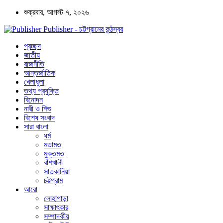
শুক্রবার, আগস্ট ৭, ২০২৬
Publisher - চট্টগ্রামের কন্ঠস্বর
প্রচ্ছদ
জাতীয়
রাজনীতি
আন্তর্জাতিক
খেলাধুলা
তথ্য প্রযুক্তি
বিনোদন
নারী ও শিশু
বিশেষ সংবাদ
সারা বাংলা
ধর্ম
মতামত
মুক্তমত
বাঁশখালী
সাতকানিয়া
চট্টগ্রাম
আরো
লোহাগাড়া
সাক্ষাৎকার
সম্পাদকীয়