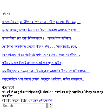
সর্বশেষ
সাতকানিয়ায় ভূয়া চিকিৎসক :পড়াশোনা নেই তবুও তারা বিশেষজ্ঞ,…
জুলাই গণঅভ্যুত্থান দিবসে বন বিভাগ চট্টগ্রাম অঞ্চলের শ্রদ্ধা…
সাতকানিয়ায় চার ভুয়া চিকিৎসককে ৪০ হাজার টাকা জরিমানা
দোহাজারী-কক্সবাজার ট্রেনের গতি ঘণ্টায় ১০০ কিলোমিটার, চলে…
ধোপাছড়িতে মায়ের পরকীয়ার দৃশ্য দেখে ফেলায় সন্তানের জীবন…
পটিয়ায় ১ লাখ পিস ইয়াবাসহ ৬ বাইকার গ্যাং আটক
আইসিইউতে হাতকড়া পরা ছবি ভাইরাল: আওয়ামী লীগ নেতা মনির খানের…
ডকুমেন্টারিতে ‘এক দফার ঘোষক’ ইস্যুতে প্রতিবাদ, মাহিন সরকারকে…
পরে
আগে
যথাযথ নিয়মানুসারে গণপ্রজাতন্ত্রী বাংলাদেশ সরকারের তথ্যমন্ত্রণালয়ে নিবন্ধনের জন্য
আবেদিত
কারিগরি সহযোগীতায়ঃ
কোডেক্স টেকনোলজি