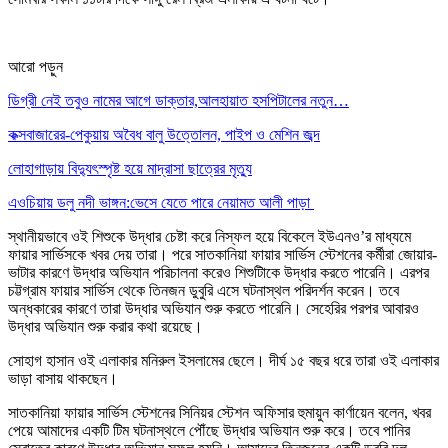
আরো পড়ুন
ডিগ্রী নেই তবুও নামের আগে ডাক্তার,আলহায়াত হসপিটালের নতুন…
কক্সবাজারের-পেকুয়ায় অবৈধ বালু উত্তোলন, পাইপ ও মেশিন জব্দ
লোহাগাড়ায় বিদ্যুৎস্পৃষ্ট হয়ে মাদ্রাসা ছাত্রের মৃত্যু
এওচিয়ায় ডলু নদী ভাঙ্গন:ভেসে যেতে পারে নেয়ামত আলী পাড়া
স্থানীয়ভাবে ওই শিশুকে উদ্ধার চেষ্টা করে নিস্ফল হয়ে বিকেলে ইউএনও’র মাধ্যমে
ফায়ার সার্ভিসকে খবর দেয় তারা। পরে সাতকানিয়া ফায়ার সার্ভিস স্টেশনের কর্মীরা জোয়ার-
ভাটার কারণে উদ্ধার অভিযান পরিচালনা করেও শিশুটিাকে উদ্ধার করতে পারেনি। এরপর
চট্টগ্রাম ফায়ার সার্ভিস থেকে তিনজন ডুবুরি এসে ঘটনাস্থল পরিদর্শন করেন। তবে
অন্ধকারের কারণে তারা উদ্ধার অভিযান শুরু করতে পারেনি। সেহেরির পরপর আবারও
উদ্ধার অভিযান শুরু করার কথা রয়েছে।
সোহাগ হাসান ওই এলাকার মনিরুল ইসলামের ছেলে। দীর্ঘ ১৫ বছর ধরে তারা ওই এলাকার
ভাড়া বাসায় থাকছেন।
সাতকানিয়া ফায়ার সার্ভিস স্টেশনের সিনিয়র স্টেশন অফিসার হুমায়ুন কার্ণায়েন বলেন, খবর
পেয়ে আমাদের একটি টিম ঘটনাস্থলে পৌঁছে উদ্ধার অভিযান শুরু করে। তবে পানির