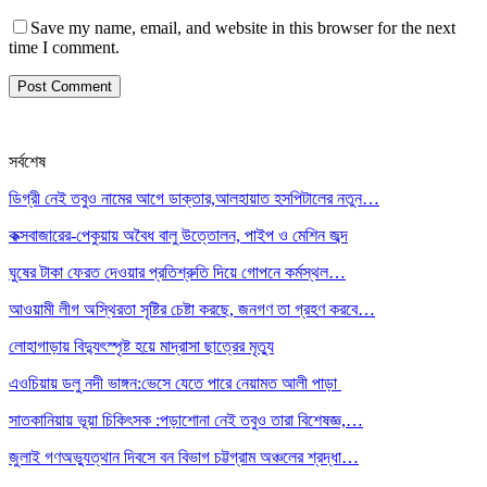
Save my name, email, and website in this browser for the next
time I comment.
সর্বশেষ
ডিগ্রী নেই তবুও নামের আগে ডাক্তার,আলহায়াত হসপিটালের নতুন…
কক্সবাজারের-পেকুয়ায় অবৈধ বালু উত্তোলন, পাইপ ও মেশিন জব্দ
ঘুষের টাকা ফেরত দেওয়ার প্রতিশ্রুতি দিয়ে গোপনে কর্মস্থল…
আওয়ামী লীগ অস্থিরতা সৃষ্টির চেষ্টা করছে, জনগণ তা গ্রহণ করবে…
লোহাগাড়ায় বিদ্যুৎস্পৃষ্ট হয়ে মাদ্রাসা ছাত্রের মৃত্যু
এওচিয়ায় ডলু নদী ভাঙ্গন:ভেসে যেতে পারে নেয়ামত আলী পাড়া
সাতকানিয়ায় ভূয়া চিকিৎসক :পড়াশোনা নেই তবুও তারা বিশেষজ্ঞ,…
জুলাই গণঅভ্যুত্থান দিবসে বন বিভাগ চট্টগ্রাম অঞ্চলের শ্রদ্ধা…