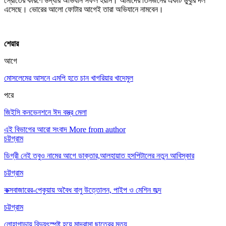
স্রোতের কারণে উদ্ধার অভিযান সফল হয়নি। আমাদের তিনজনের একটি ডুবুরি দল
এসেছে। ভোরের আলো ফোটার আগেই তারা অভিযানে নামবেন।
শেয়ার
আগে
মোসলেমের আসনে এমপি হতে চান খাগরিয়ার খাদেমুল
পরে
জিইসি কনভেনশনে ঈদ বস্ত্র মেলা
এই বিভাগের আরো সংবাদ
More from author
চট্টগ্রাম
ডিগ্রী নেই তবুও নামের আগে ডাক্তার,আলহায়াত হসপিটালের নতুন আবিস্কার
চট্টগ্রাম
কক্সবাজারের-পেকুয়ায় অবৈধ বালু উত্তোলন, পাইপ ও মেশিন জব্দ
চট্টগ্রাম
লোহাগাড়ায় বিদ্যুৎস্পৃষ্ট হয়ে মাদ্রাসা ছাত্রের মৃত্যু