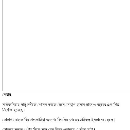
শেয়ার
সাতকানিয়ায় সাঙ্গু নদীতে গোসল করতে নেমে সোহাগ হাসান নামে ৬ বছরের এক শিশু
নিখোঁজ হয়েছে।
সোহাগ দোহাজারির সাতকানিয়া অংশের বিওসির মোড়ের মনিরুল ইসলামের ছেলে।
সোমবার সকাল ১১টার দিকে সাঙ্গু রেল ব্রিজ এলাকায় এ ঘটনা ঘটে।