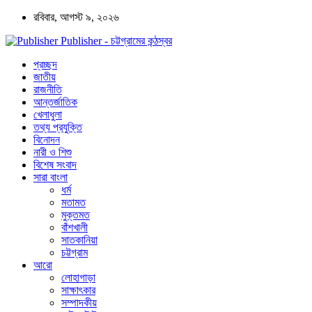
রবিবার, আগস্ট ৯, ২০২৬
Publisher - চট্টগ্রামের কন্ঠস্বর
প্রচ্ছদ
জাতীয়
রাজনীতি
আন্তর্জাতিক
খেলাধুলা
তথ্য প্রযুক্তি
বিনোদন
নারী ও শিশু
বিশেষ সংবাদ
সারা বাংলা
ধর্ম
মতামত
মুক্তমত
বাঁশখালী
সাতকানিয়া
চট্টগ্রাম
আরো
লোহাগাড়া
সাক্ষাৎকার
সম্পাদকীয়