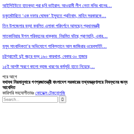
আইসিইউতে হাতকড়া পরা ছবি ভাইরাল: আওয়ামী লীগ নেতা মনির খানের…
ডকুমেন্টারিতে ‘এক দফার ঘোষক’ ইস্যুতে প্রতিবাদ, মাহিন সরকারকে…
তিন উপজেলার বন্যা কবলিত এলাকা পরিদর্শনে আসছেন প্রধানমন্ত্রী
সাতকানিয়ায় ঈগল পরিবহনের ধাক্কায় নিয়মিত ঘটছে প্রাণহানি, এবার…
হলুদ সাংবাদিকতা’র অভিযোগে পাকিস্তানে আল জাজিরার ওয়েবসাইট…
চট্টগ্রামেই দুই বছরে বন্ধ ১৯০ কারখানা, বেকার ৩০ হাজার
১৫ই আগষ্ট স্মরণে কালো ব্যাজ ধারণের কর্মসূচি হাতে নিয়েছে…
পরে
আগে
যথাযথ নিয়মানুসারে গণপ্রজাতন্ত্রী বাংলাদেশ সরকারের তথ্যমন্ত্রণালয়ে নিবন্ধনের জন্য
আবেদিত
কারিগরি সহযোগীতায়ঃ
কোডেক্স টেকনোলজি