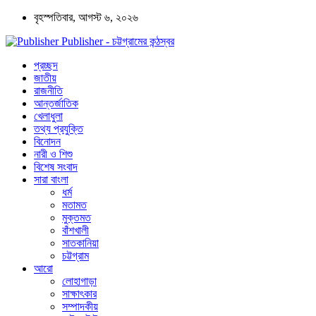
বৃহস্পতিবার, আগস্ট ৬, ২০২৬
Publisher - চট্টগ্রামের কন্ঠস্বর
প্রচ্ছদ
জাতীয়
রাজনীতি
আন্তর্জাতিক
খেলাধুলা
তথ্য প্রযুক্তি
বিনোদন
নারী ও শিশু
বিশেষ সংবাদ
সারা বাংলা
ধর্ম
মতামত
মুক্তমত
বাঁশখালী
সাতকানিয়া
চট্টগ্রাম
আরো
লোহাগাড়া
সাক্ষাৎকার
সম্পাদকীয়