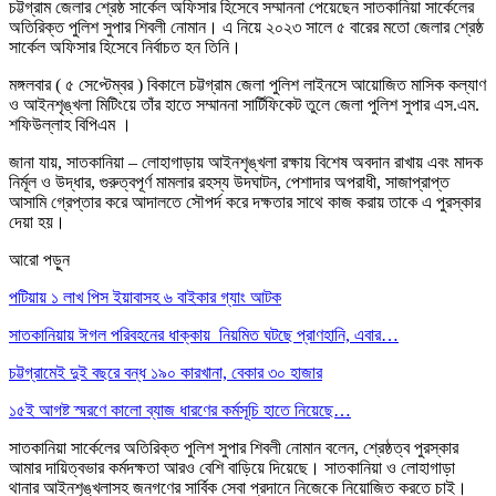
চট্টগ্রাম জেলার শ্রেষ্ঠ সার্কেল অফিসার হিসেবে সম্মাননা পেয়েছেন সাতকানিয়া সার্কেলের
অতিরিক্ত পুলিশ সুপার শিবলী নোমান। এ নিয়ে ২০২৩ সালে ৫ বারের মতো জেলার শ্রেষ্ঠ
সার্কেল অফিসার হিসেবে নির্বাচত হন তিনি।
মঙ্গলবার ( ৫ সেপ্টেম্বর ) বিকালে চট্টগ্রাম জেলা পুলিশ লাইনসে আয়োজিত মাসিক কল্যাণ
ও আইনশৃঙ্খলা মিটিংয়ে তাঁর হাতে সম্মাননা সার্টিফিকেট তুলে জেলা পুলিশ সুপার এস.এম.
শফিউল্লাহ বিপিএম ।
জানা যায়, সাতকানিয়া – লোহাগাড়ায় আইনশৃঙ্খলা রক্ষায় বিশেষ অবদান রাখায় এবং মাদক
নির্মূল ও উদ্ধার, গুরুত্বপূর্ণ মামলার রহস্য উদঘাটন, পেশাদার অপরাধী, সাজাপ্রাপ্ত
আসামি গ্রেপ্তার করে আদালতে সৌপর্দ করে দক্ষতার সাথে কাজ করায় তাকে এ পুরস্কার
দেয়া হয়।
আরো পড়ুন
পটিয়ায় ১ লাখ পিস ইয়াবাসহ ৬ বাইকার গ্যাং আটক
সাতকানিয়ায় ঈগল পরিবহনের ধাক্কায় নিয়মিত ঘটছে প্রাণহানি, এবার…
চট্টগ্রামেই দুই বছরে বন্ধ ১৯০ কারখানা, বেকার ৩০ হাজার
১৫ই আগষ্ট স্মরণে কালো ব্যাজ ধারণের কর্মসূচি হাতে নিয়েছে…
সাতকানিয়া সার্কেলের অতিরিক্ত পুলিশ সুপার শিবলী নোমান বলেন, শ্রেষ্ঠত্ব পুরস্কার
আমার দায়িত্বভার কর্মদক্ষতা আরও বেশি বাড়িয়ে দিয়েছে। সাতকানিয়া ও লোহাগাড়া
থানার আইনশৃঙ্খলাসহ জনগণের সার্বিক সেবা প্রদানে নিজেকে নিয়োজিত করতে চাই।