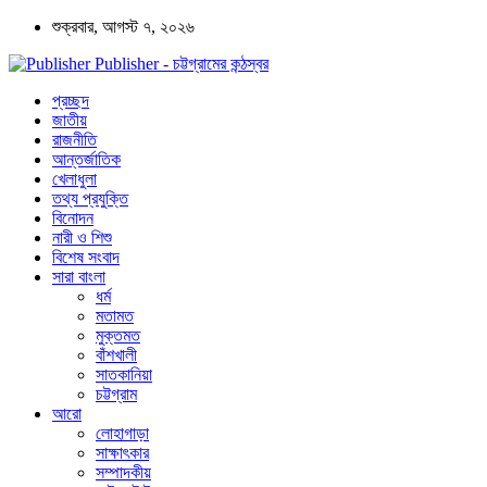
শুক্রবার, আগস্ট ৭, ২০২৬
Publisher - চট্টগ্রামের কন্ঠস্বর
প্রচ্ছদ
জাতীয়
রাজনীতি
আন্তর্জাতিক
খেলাধুলা
তথ্য প্রযুক্তি
বিনোদন
নারী ও শিশু
বিশেষ সংবাদ
সারা বাংলা
ধর্ম
মতামত
মুক্তমত
বাঁশখালী
সাতকানিয়া
চট্টগ্রাম
আরো
লোহাগাড়া
সাক্ষাৎকার
সম্পাদকীয়