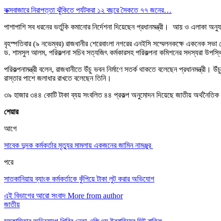
কক্সবাজারে নিরাপত্তা ঝুঁকিতে পর্যটকরা ১২ বছরে সৈকতে ৭৭ জনের…
পাশাপাশি সব ধরনের ভর্তুকি কমানোর নির্দেশনা দিয়েছেন প্রধানমন্ত্রী। আয় ও এলাকা অনুযা
বৃহস্পতিবার (৯ নভেম্বর) রাজধানীর শেরেবাংলা নগরের এনইসি সম্মেলনকক্ষে একনেক সভা শেষ
ড. শামসুল আলম, পরিকল্পনা সচিব সত্যজিৎ কর্মকারসহ পরিকল্পনা কমিশনের সদস্যরা উপস
পরিকল্পনামন্ত্রী বলেন, রাজধানীতে উঁচু ভবন নির্মাণে সতর্ক থাকতে বলেছেন প্রধানমন্ত্
রাস্তার পাশে জলাধার রাখতে বলেছেন তিনি।
৩৯ হাজার ৩৪৪ কোটি টাকা ব্যয় সংবলিত ৪৪ প্রকল্প অনুমোদন দিয়েছে জাতীয় অর্থনৈতিক 
শেয়ার
আগে
সাবেক দুদক কর্মকর্তার মৃত্যুর মামলায় একজনের জামিন নামঞ্জুর
পরে
সাতকানিয়ায় ব্যাংক কর্মকর্তাকে কুঁপিয়ে টাকা লুট করার অভিযোগ
এই বিভাগের আরো সংবাদ
More from author
জাতীয়