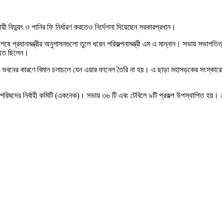
য়ী বিদ্যুৎ ও পানির ফি নির্ধারণ করতেও নির্দেশনা দিয়েছেন সরকারপ্রধান।
ে প্রধানমন্ত্রীর অনুশাসনগুলো তুলে ধরেন পরিকল্পনামন্ত্রী এম এ মান্নান। সভায় সভাপতিত্
্থিত ছিলেন।
রী। উঁচু ভবনের কারণে বিমান চলাচলে যেন এয়ার ফানেল তৈরি না হয়। এ ছাড়া মহাসড়কের সংস্কা
পরিষদের নির্বাহী কমিটি (একনেক)। সভায় ৩৬ টি এবং টেবিলে ৯টি প্রকল্প উপস্থাপিত হয়।