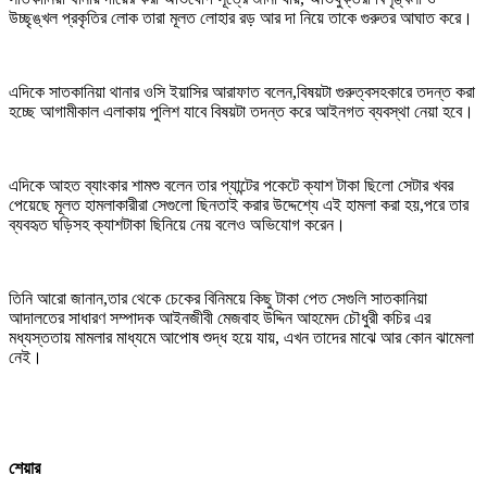
উচ্ছৃঙ্খল প্রকৃতির লোক তারা মূলত লোহার রড় আর দা নিয়ে তাকে গুরুতর আঘাত করে।
এদিকে সাতকানিয়া থানার ওসি ইয়াসির আরাফাত বলেন,বিষয়টা গুরুত্বসহকারে তদন্ত করা
হচ্ছে আগামীকাল এলাকায় পুলিশ যাবে বিষয়টা তদন্ত করে আইনগত ব্যবস্থা নেয়া হবে।
এদিকে আহত ব্যাংকার শামশু বলেন তার প্যান্টের পকেটে ক্যাশ টাকা ছিলো সেটার খবর
পেয়েছে মূলত হামলাকারীরা সেগুলো ছিনতাই করার উদ্দেশ্যে এই হামলা করা হয়,পরে তার
ব্যবহৃত ঘড়িসহ ক্যাশটাকা ছিনিয়ে নেয় বলেও অভিযোগ করেন।
তিনি আরো জানান,তার থেকে চেকের বিনিময়ে কিছু টাকা পেত সেগুলি সাতকানিয়া
আদালতের সাধারণ সম্পাদক আইনজীবী মেজবাহ উদ্দিন আহমেদ চৌধুরী কচির এর
মধ্যস্ততায় মামলার মাধ্যমে আপোষ শুদ্ধ হয়ে যায়, এখন তাদের মাঝে আর কোন ঝামেলা
নেই।
শেয়ার