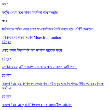
আগে
ভর্তুকি থেকে সরে আসার নির্দেশনা প্রধানমন্ত্রীর
পরে
সর্বক্ষেত্রে আইন মেনে চলার মন-মানসিকতা তৈরি করতে হবে: এটর্নি জেনারেল
এই বিভাগের আরো সংবাদ
More from author
চট্টগ্রাম
লোহাগাড়ায় বিদ্যুৎস্পৃষ্ট হয়ে মাদ্রাসা ছাত্রের মৃত্যু
চট্টগ্রাম
এওচিয়ায় ডলু নদী ভাঙ্গন:ভেসে যেতে পারে নেয়ামত আলী পাড়া
চট্টগ্রাম
সাতকানিয়ায় ভূয়া চিকিৎসক :পড়াশোনা নেই তবুও তারা বিশেষজ্ঞ, ইউএনও বসায় দিলো
অর্থদণ্ড
চট্টগ্রাম
সাতকানিয়ায় চার ভুয়া চিকিৎসককে ৪০ হাজার টাকা জরিমানা