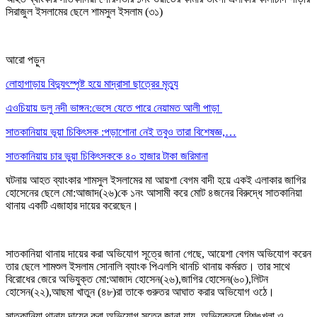
সিরাজুল ইসলামের ছেলে শামসুল ইসলাম (৩১)
আরো পড়ুন
লোহাগাড়ায় বিদ্যুৎস্পৃষ্ট হয়ে মাদ্রাসা ছাত্রের মৃত্যু
এওচিয়ায় ডলু নদী ভাঙ্গন:ভেসে যেতে পারে নেয়ামত আলী পাড়া
সাতকানিয়ায় ভূয়া চিকিৎসক :পড়াশোনা নেই তবুও তারা বিশেষজ্ঞ,…
সাতকানিয়ায় চার ভুয়া চিকিৎসককে ৪০ হাজার টাকা জরিমানা
ঘটনায় আহত ব্যাংকার শামসুল ইসলামের মা আয়শা বেগম বাদী হয়ে একই এলাকার জাগির
হোসেনের ছেলে মো:আজাদ(২৬)কে ১নং আসামী করে মোট ৪জনের বিরুদ্ধে সাতকানিয়া
থানায় একটি এজাহার দায়ের করেছেন।
সাতকানিয়া থানায় দায়ের করা অভিযোগ সূত্রে জানা গেছে, আয়েশা বেগম অভিযোগ করেন
তার ছেলে শামশুল ইসলাম সোনালি ব্যাংক পিএলসি থানচি থানায় কর্মরত। তার সাথে
বিরোধের জেরে অভিযুক্ত মো:আজাদ হোসেন(২৬),জাগির হোসেন(৬০),লিটন
হোসেন(২২),আছমা খাতুন (৪৮)রা তাকে গুরুতর আঘাত করার অভিযোগ ওঠে।
সাতকানিয়া থানায় দায়ের করা অভিযোগ সূত্রে জানা যায়, অভিযুক্তরা বিশৃঙ্খলা ও