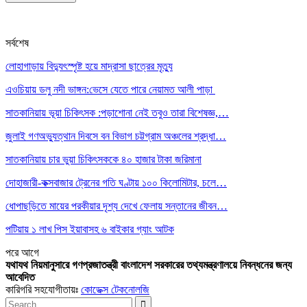
সর্বশেষ
লোহাগাড়ায় বিদ্যুৎস্পৃষ্ট হয়ে মাদ্রাসা ছাত্রের মৃত্যু
এওচিয়ায় ডলু নদী ভাঙ্গন:ভেসে যেতে পারে নেয়ামত আলী পাড়া
সাতকানিয়ায় ভূয়া চিকিৎসক :পড়াশোনা নেই তবুও তারা বিশেষজ্ঞ,…
জুলাই গণঅভ্যুত্থান দিবসে বন বিভাগ চট্টগ্রাম অঞ্চলের শ্রদ্ধা…
সাতকানিয়ায় চার ভুয়া চিকিৎসককে ৪০ হাজার টাকা জরিমানা
দোহাজারী-কক্সবাজার ট্রেনের গতি ঘণ্টায় ১০০ কিলোমিটার, চলে…
ধোপাছড়িতে মায়ের পরকীয়ার দৃশ্য দেখে ফেলায় সন্তানের জীবন…
পটিয়ায় ১ লাখ পিস ইয়াবাসহ ৬ বাইকার গ্যাং আটক
পরে
আগে
যথাযথ নিয়মানুসারে গণপ্রজাতন্ত্রী বাংলাদেশ সরকারের তথ্যমন্ত্রণালয়ে নিবন্ধনের জন্য
আবেদিত
কারিগরি সহযোগীতায়ঃ
কোডেক্স টেকনোলজি