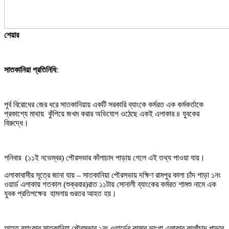
শেয়ার
সাতকানিয়া প্রতিনিধি
:
পূর্ব বিরোধের জের ধরে সাতকানিয়ায় একটি সরকারি ব্যাংকে কর্মরত এক কর্মকর্তাকে
প্রকাশ্যে মাথায় কুঁপিয়ে জখম করার অভিযোগ ওঠেছে একই এলাকার ৪ যুবকের
বিরুদ্ধে।
শনিবার (১১ই নভেম্বর) পৌরসভার কাঁলাচাদ পাড়ায় গেলে এই তথ্য পাওয়া যায়।
এলাকাবাসীর সূত্রে জানা যায় – সাতকানিয়া পৌরসভায় দক্ষিণ রামপুর কালা চাঁদ পাড়া ১নং
ওয়ার্ড এলাকায় গতকাল (শুক্রবার)রাত ১১টায় সোনালী ব্যাংকের কর্মরত শামশু নামে এক
যুবক প্রতিপক্ষের হামলায় গুরতর আহত হয়।
আহত ব্যাংকার সাতকানিয়া পৌরসভার ১নং ওয়ার্ডের কামার ভাংগা এলাকার কালাঁচাদ পাড়ার