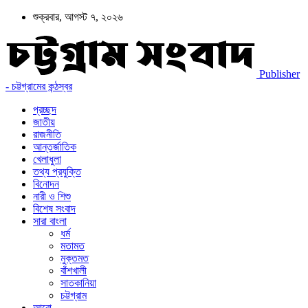
শুক্রবার, আগস্ট ৭, ২০২৬
Publisher
- চট্টগ্রামের কন্ঠস্বর
প্রচ্ছদ
জাতীয়
রাজনীতি
আন্তর্জাতিক
খেলাধুলা
তথ্য প্রযুক্তি
বিনোদন
নারী ও শিশু
বিশেষ সংবাদ
সারা বাংলা
ধর্ম
মতামত
মুক্তমত
বাঁশখালী
সাতকানিয়া
চট্টগ্রাম
আরো