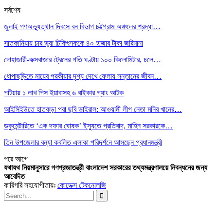
সর্বশেষ
জুলাই গণঅভ্যুত্থান দিবসে বন বিভাগ চট্টগ্রাম অঞ্চলের শ্রদ্ধা…
সাতকানিয়ায় চার ভুয়া চিকিৎসককে ৪০ হাজার টাকা জরিমানা
দোহাজারী-কক্সবাজার ট্রেনের গতি ঘণ্টায় ১০০ কিলোমিটার, চলে…
ধোপাছড়িতে মায়ের পরকীয়ার দৃশ্য দেখে ফেলায় সন্তানের জীবন…
পটিয়ায় ১ লাখ পিস ইয়াবাসহ ৬ বাইকার গ্যাং আটক
আইসিইউতে হাতকড়া পরা ছবি ভাইরাল: আওয়ামী লীগ নেতা মনির খানের…
ডকুমেন্টারিতে ‘এক দফার ঘোষক’ ইস্যুতে প্রতিবাদ, মাহিন সরকারকে…
তিন উপজেলার বন্যা কবলিত এলাকা পরিদর্শনে আসছেন প্রধানমন্ত্রী
পরে
আগে
যথাযথ নিয়মানুসারে গণপ্রজাতন্ত্রী বাংলাদেশ সরকারের তথ্যমন্ত্রণালয়ে নিবন্ধনের জন্য
আবেদিত
কারিগরি সহযোগীতায়ঃ
কোডেক্স টেকনোলজি