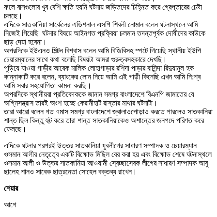
ফলে বাসগুলোর খুব বেশি ক্ষতি হয়নি ঘটনায় জড়িতদের চিহ্নিত করে গ্রেপ্তারের চেষ্টা
চলছে।
এদিকে সাতকানিয়া সার্কেলের এডিশনাল এসপি শিবলী নোমান বলেন ঘটনাস্থলে আমি
নিজেই গিয়েছি ঘটনার বিষয়ে আইনগত প্রক্রিয়া চলমান তদন্তপূর্বক দোষীদের কাউকে
ছাড় দেয়া হবেনা।
অপরদিকে ইউএনও মিল্টন বিশ্বাস বলেন আমি বিজিবিসহ স্পটে গিয়েছি স্থানীয় ইউপি
চেয়ারম্যানের সাথে কথা বলেছি বিষয়টা আমরা গুরুত্বসহকারে দেখছি।
পুড়িয়ে যাওয়া গাড়ীর আরেক মালিক লোহাগাড়ার রশিদা পাড়ার বাসিন্দা রিদুয়ানুল হক
কান্নাকাটি করে বলেন, ব্যাংকের লোন নিয়ে আমি এই গাড়ী কিনেছি এখন আমি নি:শ্ব
আমি সবার সহযোগিতা কামনা করছি।
অপরদিকে স্থানীয়রা প্রতিবেদককে জানান সমগ্র বাংলাদেশে বিএনপি জামাতের যে
অগ্নিসন্ত্রাস তারই অংশ হচ্ছে কেরানীহাট রাস্তার মাথার ঘটনাটা।
তারা আরো বলেন গত ৭মাস সমগ্র বাংলাদেশে জ্বালাওপোড়াও করতে পারলেও সাতকানিয়া
শান্ত ছিল কিন্তু হুট করে তারা শান্ত সাতকানিয়াকেও অশান্তের জনপদে পরিণত করে
ফেলছে।
এদিকে ঘটনার পরপরই উত্তর সাতকানিয়া যুবলীগের সাধারণ সম্পাদক ও চেয়ারম্যান
ওসমান আলীর নেতৃত্বে একটি বিক্ষোভ মিছিল বের করা হয় এবং বিক্ষোভ শেষে ঘটনাস্থলে
ওসমান আলী ও উত্তর সাতকানিয়া আওয়ামী স্বেচ্ছাসেবক লীগের সাধারণ সম্পাদক আবু
ছালেহ শানও সাবেক ছাত্রনেতা সোহেল বক্তব্য রাখেন।
শেয়ার
আগে