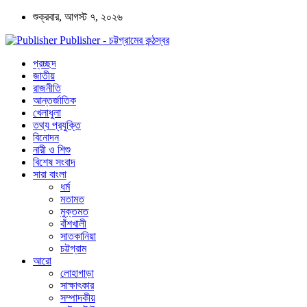
শুক্রবার, আগস্ট ৭, ২০২৬
Publisher - চট্টগ্রামের কন্ঠস্বর
প্রচ্ছদ
জাতীয়
রাজনীতি
আন্তর্জাতিক
খেলাধুলা
তথ্য প্রযুক্তি
বিনোদন
নারী ও শিশু
বিশেষ সংবাদ
সারা বাংলা
ধর্ম
মতামত
মুক্তমত
বাঁশখালী
সাতকানিয়া
চট্টগ্রাম
আরো
লোহাগাড়া
সাক্ষাৎকার
সম্পাদকীয়