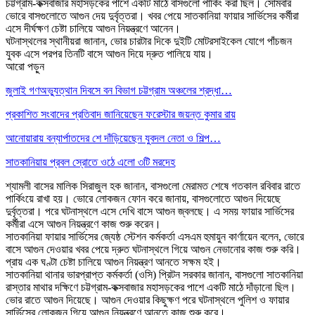
চট্টগ্রাম-কক্সবাজার মহাসড়কের পাশে একটি মাঠে বাসগুলো পার্কিং করা ছিল। সোমবার
ভোরে বাসগুলোতে আগুন দেয় দুর্বৃত্তরা। খবর পেয়ে সাতকানিয়া ফায়ার সার্ভিসের কর্মীরা
এসে দীর্ঘক্ষণ চেষ্টা চালিয়ে আগুন নিয়ন্ত্রণে আনেন।
ঘটনাস্থলের স্থানীয়রা জানান, ভোর চারটার দিকে দুইটি মোটরসাইকেল যোগে পাঁচজন
যুবক এসে পরপর তিনটি বাসে আগুন দিয়ে দ্রুত পালিয়ে যায়।
আরো পড়ুন
জুলাই গণঅভ্যুত্থান দিবসে বন বিভাগ চট্টগ্রাম অঞ্চলের শ্রদ্ধা…
প্রকাশিত সংবাদের প্রতিবাদ জানিয়েছেন ফরেস্টার জয়ন্ত কুমার রায়
আনোয়ারায় বন্যার্পাতদের শে দাঁড়িয়েছেন যুবদল নেতা ও শিল্প…
সাতকানিয়ায় প্রবল স্রোতে ওঠে এলো ৩টি মরদেহ
শ্যামলী বাসের মালিক সিরাজুল হক জানান, বাসগুলো মেরামত শেষে গতকাল রবিবার রাতে
পার্কিংয়ে রাখা হয়। ভোরে লোকজন ফোন করে জানায়, বাসগুলোতে আগুন দিয়েছে
দুর্বৃত্তরা। পরে ঘটনাস্থলে এসে দেখি বাসে আগুন জ্বলছে। এ সময় ফায়ার সার্ভিসের
কর্মীরা এসে আগুন নিয়ন্ত্রণে কাজ শুরু করেন।
সাতকানিয়া ফায়ার সার্ভিসের জ্যেষ্ঠ স্টেশন কর্মকর্তা এসএম হুমায়ুন কার্ণায়েন বলেন, ভোরে
বাসে আগুন দেওয়ার খবর পেয়ে দ্রুত ঘটনাস্থলে গিয়ে আগুন নেভানোর কাজ শুরু করি।
প্রায় এক ঘণ্টা চেষ্টা চালিয়ে আগুন নিয়ন্ত্রণ আনতে সক্ষম হই।
সাতকানিয়া থানার ভারপ্রাপ্ত কর্মকর্তা (ওসি) প্রিটন সরকার জানান, বাসগুলো সাতকানিয়া
রাস্তার মাথার দক্ষিণে চট্টগ্রাম-কক্সবাজার মহাসড়কের পাশে একটি মাঠে দাঁড়ানো ছিল।
ভোর রাতে আগুন দিয়েছে। আগুন দেওয়ার কিছুক্ষণ পরে ঘটনাস্থলে পুলিশ ও ফায়ার
সার্ভিসের লোকজন গিয়ে আগুন নিয়ন্ত্রণে আনতে কাজ শুরু করে।