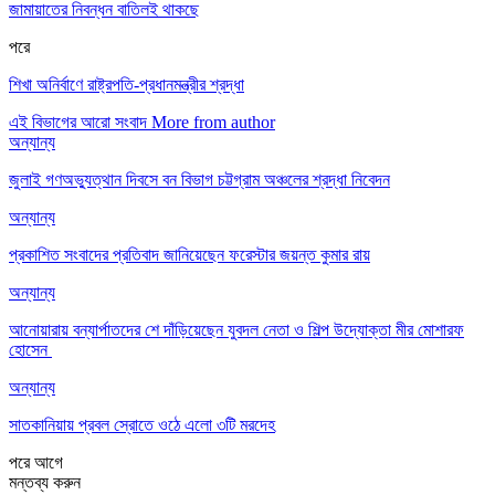
জামায়াতের নিবন্ধন বাতিলই থাকছে
পরে
শিখা অনির্বাণে রাষ্ট্রপতি-প্রধানমন্ত্রীর শ্রদ্ধা
এই বিভাগের আরো সংবাদ
More from author
অন্যান্য
জুলাই গণঅভ্যুত্থান দিবসে বন বিভাগ চট্টগ্রাম অঞ্চলের শ্রদ্ধা নিবেদন
অন্যান্য
প্রকাশিত সংবাদের প্রতিবাদ জানিয়েছেন ফরেস্টার জয়ন্ত কুমার রায়
অন্যান্য
আনোয়ারায় বন্যার্পাতদের শে দাঁড়িয়েছেন যুবদল নেতা ও শিল্প উদ্যোক্তা মীর মোশারফ
হোসেন ‎
অন্যান্য
সাতকানিয়ায় প্রবল স্রোতে ওঠে এলো ৩টি মরদেহ
পরে
আগে
মন্তব্য করুন