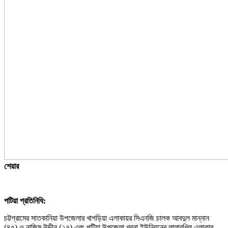
শেয়ার
পটিয়া প্রতিনিধি:
চট্টগ্রামের সাতকানিয়া উপজেলার খাগড়িয়া এলাকায়র সিএনজি চালক আবদুল মান্নান
(৪৫) ও নাজিম উদ্দীন (২৭) এবং পটিয়া উপজেলা খরনা ইউনিয়নের লালারখিল এলাকার