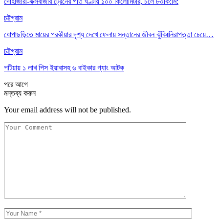
দোহাজারী-কক্সবাজার ট্রেনের গতি ঘণ্টায় ১০০ কিলোমিটার, চলে ৮০কি:মি:
চট্টগ্রাম
ধোপাছড়িতে মায়ের পরকীয়ার দৃশ্য দেখে ফেলায় সন্তানের জীবন ঝুঁকিঃনিরাপত্তা চেয়ে…
চট্টগ্রাম
পটিয়ায় ১ লাখ পিস ইয়াবাসহ ৬ বাইকার গ্যাং আটক
পরে
আগে
মন্তব্য করুন
Your email address will not be published.