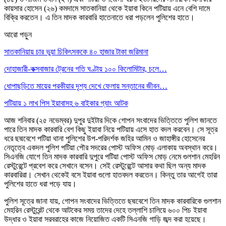
কায়সার হোসেন (২৬) কমদামে সাতকানিয়া থেকে ইয়াবা কিনে পটিয়ায় এনে বেশি দামে
বিক্রি করতেন। এ তিন মাদক কারবারি হাতেনাতে ধরা পড়লেন পুলিশের হাতে।
আরো পড়ুন
সাতকানিয়ায় চার ভুয়া চিকিৎসককে ৪০ হাজার টাকা জরিমানা
দোহাজারী-কক্সবাজার ট্রেনের গতি ঘণ্টায় ১০০ কিলোমিটার, চলে…
ধোপাছড়িতে মায়ের পরকীয়ার দৃশ্য দেখে ফেলায় সন্তানের জীবন…
পটিয়ায় ১ লাখ পিস ইয়াবাসহ ৬ বাইকার গ্যাং আটক
আজ শনিবার (২৫ নভেম্বর) দুপুর দুইটার দিকে গোপন সংবাদের ভিত্তিতে পুলিশ জানতে
পারে তিন মাদক কারবারি বেশ কিছু ইয়াবা নিয়ে পটিয়ায় এসে হাত বদল করবেন। সে সূত্র
ধরে ছদ্মবেশে পটিয়া থানা পুলিশের উপ-পরিদর্শক জহির আমিন ও জাহাঙ্গীর হোসেনের
নেতৃত্বে একদল পুলিশ পটিয়া পৌর সদরের পোস্ট অফিস মোড় এলাকায় অবস্থান করে।
সিএনজি যোগে তিন মাদক কারবারি দুপুরে পটিয়া পোস্ট অফিস মোড় নেমে গুলশান মেহরিন
রেস্টুরেন্টে প্রবেশ করে সেখানে বসেন। সেই রেস্টুরেন্টে আসার কথা ছিল অন্য মাদক
কারবারিরা। সেখান থেকেই বসে ইয়াবা গুলো হাতবদল করতেন। কিন্তু তার আগেই তারা
পুলিশের হাতে ধরা পড়ে যায়।
পুলিশ সূত্রে জানা যায়, গোপন সংবাদের ভিত্তিতে ছদ্মবেশে তিন মাদক কারবারিকে গুলশান
মেহরিন রেস্টুরেন্ট থেকে আটকের সময় তাদের দেহে তল্লাশি চালিয়ে ৬০০ পিচ ইয়াবা
উদ্ধার ও ইয়াবা সরবরাহের কাজে নিয়োজিত একটি সিএনজি গাড়ি জব্দ করা হয়েছে।