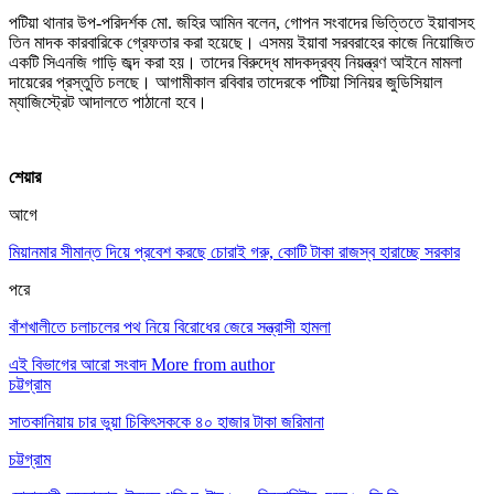
পটিয়া থানার উপ-পরিদর্শক মো. জহির আমিন বলেন, গোপন সংবাদের ভিত্তিতে ইয়াবাসহ
তিন মাদক কারবারিকে গ্রেফতার করা হয়েছে। এসময় ইয়াবা সরবরাহের কাজে নিয়োজিত
একটি সিএনজি গাড়ি জব্দ করা হয়। তাদের বিরুদ্ধে মাদকদ্রব্য নিয়ন্ত্রণ আইনে মামলা
দায়েরের প্রস্তুতি চলছে। আগামীকাল রবিবার তাদেরকে পটিয়া সিনিয়র জুডিসিয়াল
ম্যাজিস্ট্রেট আদালতে পাঠানো হবে।
শেয়ার
আগে
মিয়ানমার সীমান্ত দিয়ে প্রবেশ করছে চোরাই গরু, কোটি টাকা রাজস্ব হারাচ্ছে সরকার
পরে
বাঁশখালীতে চলাচলের পথ নিয়ে বিরোধের জেরে সন্ত্রাসী হামলা
এই বিভাগের আরো সংবাদ
More from author
চট্টগ্রাম
সাতকানিয়ায় চার ভুয়া চিকিৎসককে ৪০ হাজার টাকা জরিমানা
চট্টগ্রাম