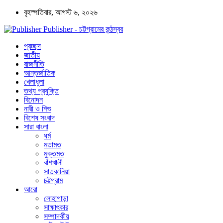
বৃহস্পতিবার, আগস্ট ৬, ২০২৬
Publisher - চট্টগ্রামের কন্ঠস্বর
প্রচ্ছদ
জাতীয়
রাজনীতি
আন্তর্জাতিক
খেলাধুলা
তথ্য প্রযুক্তি
বিনোদন
নারী ও শিশু
বিশেষ সংবাদ
সারা বাংলা
ধর্ম
মতামত
মুক্তমত
বাঁশখালী
সাতকানিয়া
চট্টগ্রাম
আরো
লোহাগাড়া
সাক্ষাৎকার
সম্পাদকীয়