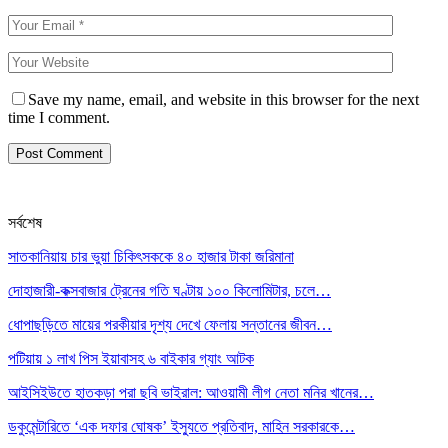
Save my name, email, and website in this browser for the next
time I comment.
সর্বশেষ
সাতকানিয়ায় চার ভুয়া চিকিৎসককে ৪০ হাজার টাকা জরিমানা
দোহাজারী-কক্সবাজার ট্রেনের গতি ঘণ্টায় ১০০ কিলোমিটার, চলে…
ধোপাছড়িতে মায়ের পরকীয়ার দৃশ্য দেখে ফেলায় সন্তানের জীবন…
পটিয়ায় ১ লাখ পিস ইয়াবাসহ ৬ বাইকার গ্যাং আটক
আইসিইউতে হাতকড়া পরা ছবি ভাইরাল: আওয়ামী লীগ নেতা মনির খানের…
ডকুমেন্টারিতে ‘এক দফার ঘোষক’ ইস্যুতে প্রতিবাদ, মাহিন সরকারকে…