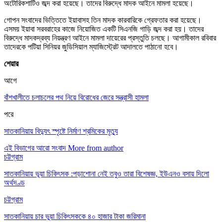
অটোরিকশাটিও জব্দ করা হয়েছে। তাদের বিরুদ্ধে মাদক আইনে মামলা হয়েছে।
গোপন সংবাদের ভিত্তিতে ইয়াবাসহ তিন মাদক কারবারিকে গ্রেফতার করা হয়েছে।
এসময় ইয়াবা সরবরাহের কাজে নিয়োজিত একটি সিএনজি গাড়ি জব্দ করা হয়। তাদের
বিরুদ্ধে মাদকদ্রব্য নিয়ন্ত্রণ আইনে মামলা দায়েরের প্রস্তুতি চলছে। আগামীকাল রবিবার
তাদেরকে পটিয়া সিনিয়র জুডিসিয়াল ম্যাজিস্ট্রেট আদালতে পাঠানো হবে।
শেয়ার
আগে
বাঁশখালীতে চলাচলের পথ নিয়ে বিরোধের জেরে সন্ত্রাসী হামলা
পরে
সাতকানিয়ায় বিদ্যুৎ স্পৃষ্টে নির্মাণ শ্রমিকের মৃত্যু
এই বিভাগের আরো সংবাদ
More from author
চট্টগ্রাম
সাতকানিয়ায় ভূয়া চিকিৎসক :পড়াশোনা নেই তবুও তারা বিশেষজ্ঞ, ইউএনও বসায় দিলো
অর্থদণ্ড
চট্টগ্রাম
সাতকানিয়ায় চার ভুয়া চিকিৎসককে ৪০ হাজার টাকা জরিমানা