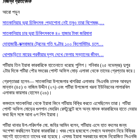
নিজস্ব প্রতিবেদক
আরো পড়ুন
সাতকানিয়ায় ভূয়া চিকিৎসক :পড়াশোনা নেই তবুও তারা বিশেষজ্ঞ,…
সাতকানিয়ায় চার ভুয়া চিকিৎসককে ৪০ হাজার টাকা জরিমানা
দোহাজারী-কক্সবাজার ট্রেনের গতি ঘণ্টায় ১০০ কিলোমিটার, চলে…
ধোপাছড়িতে মায়ের পরকীয়ার দৃশ্য দেখে ফেলায় সন্তানের জীবন…
পটিয়ায় তিন ইয়াবা কারবারিকে হাতেনাতে ধরেছে পুলিশ। শনিবার (২৫ নভেম্বর) দুপুর
২টার দিকে পটিয়া পৌর সদরের পোস্ট অফিস মোড় এলাকা থেকে তাদের গ্রেপ্তার করে।
গ্রেপ্তাররা হলেন— সাতকানিয়া উপজেলার খাগরিয়া এলাকার সিএনজি চালক আবদুল
মান্নান (৪৫) ও নাজিম উদ্দীন (২৭) এবং পটিয়া উপজেলা খরনা ইউনিয়নের লালারখিল
এলাকার কায়সার হোসেন (২৬)।
কমদামে সাতকানিয়া থেকে ইয়াবা কিনে পটিয়ায় বিক্রি করতে এসেছিলেন তারা। পটিয়া
পোস্ট অফিস মোড়ের গুলশান মেহরিন রেস্টুরেন্টে বসে অন্য মাদক কারবারিদের হাতে দেয়ার
কথা ছিল সঙ্গে আনা ৬শ পিস ইয়াবা।
পটিয়া থানার উপ-পরিদর্শক মো. জহির আমিন বলেন, পটিয়ায় এসে হাত বদলের জন্য
অপেক্ষা করছিলেন ইয়াবা কারবারিরা। খবর পেয়ে ছদ্মবেশে সেখানে অবস্থান নিয়ে বিক্রির
আগেই হাতেনাতে তাদের ধরা হয়েছে। এসময় ইয়াবা সরবরাহের কাজে নিয়োজিত সিএনজি