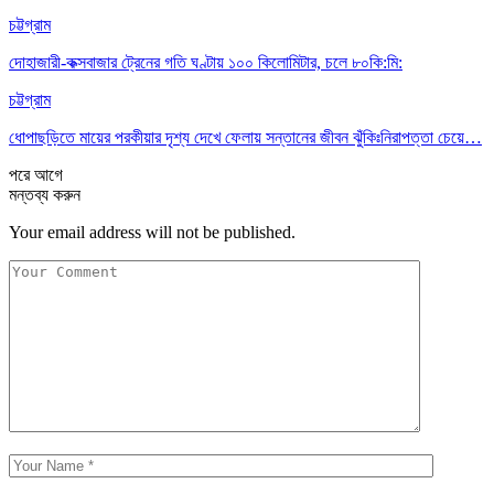
চট্টগ্রাম
দোহাজারী-কক্সবাজার ট্রেনের গতি ঘণ্টায় ১০০ কিলোমিটার, চলে ৮০কি:মি:
চট্টগ্রাম
ধোপাছড়িতে মায়ের পরকীয়ার দৃশ্য দেখে ফেলায় সন্তানের জীবন ঝুঁকিঃনিরাপত্তা চেয়ে…
পরে
আগে
মন্তব্য করুন
Your email address will not be published.