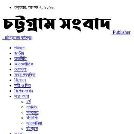
শুক্রবার, আগস্ট ৭, ২০২৬
Publisher
- চট্টগ্রামের কন্ঠস্বর
প্রচ্ছদ
জাতীয়
রাজনীতি
আন্তর্জাতিক
খেলাধুলা
তথ্য প্রযুক্তি
বিনোদন
নারী ও শিশু
বিশেষ সংবাদ
সারা বাংলা
ধর্ম
মতামত
মুক্তমত
বাঁশখালী
সাতকানিয়া
চট্টগ্রাম
আরো