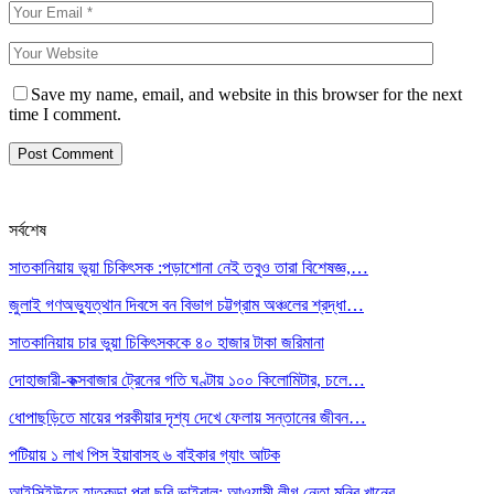
Save my name, email, and website in this browser for the next
time I comment.
সর্বশেষ
সাতকানিয়ায় ভূয়া চিকিৎসক :পড়াশোনা নেই তবুও তারা বিশেষজ্ঞ,…
জুলাই গণঅভ্যুত্থান দিবসে বন বিভাগ চট্টগ্রাম অঞ্চলের শ্রদ্ধা…
সাতকানিয়ায় চার ভুয়া চিকিৎসককে ৪০ হাজার টাকা জরিমানা
দোহাজারী-কক্সবাজার ট্রেনের গতি ঘণ্টায় ১০০ কিলোমিটার, চলে…
ধোপাছড়িতে মায়ের পরকীয়ার দৃশ্য দেখে ফেলায় সন্তানের জীবন…
পটিয়ায় ১ লাখ পিস ইয়াবাসহ ৬ বাইকার গ্যাং আটক
আইসিইউতে হাতকড়া পরা ছবি ভাইরাল: আওয়ামী লীগ নেতা মনির খানের…