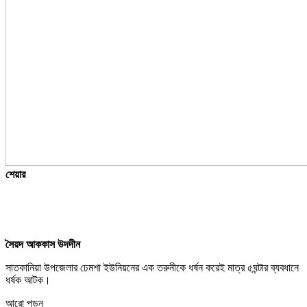
শেয়ার
সৈয়দ আককাস উদদীন
সাতকানিয়া উপজেলার ঢেমশা ইউনিয়নের এক তরুনীকে ধর্ষন করেই মাত্র ৫ঘন্টার ব্যবধানে
ধর্ষক আটক।
আরো পড়ুন