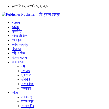
বৃহস্পতিবার, আগস্ট ৬, ২০২৬
Publisher - চট্টগ্রামের কন্ঠস্বর
প্রচ্ছদ
জাতীয়
রাজনীতি
আন্তর্জাতিক
খেলাধুলা
তথ্য প্রযুক্তি
বিনোদন
নারী ও শিশু
বিশেষ সংবাদ
সারা বাংলা
ধর্ম
মতামত
মুক্তমত
বাঁশখালী
সাতকানিয়া
চট্টগ্রাম
আরো
লোহাগাড়া
সাক্ষাৎকার
সম্পাদকীয়