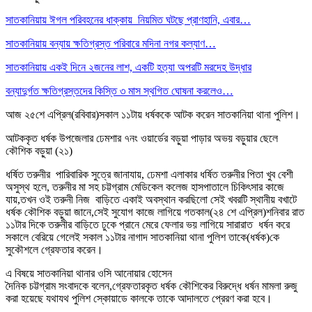
সাতকানিয়ায় ঈগল পরিবহনের ধাক্কায় নিয়মিত ঘটছে প্রাণহানি, এবার…
সাতকানিয়ায় বন্যায় ক্ষতিগ্রস্ত পরিবারে মদিনা নগর কল্যাণ…
সাতকানিয়ায় একই দিনে ২জনের লাশ, একটি হত্যা অপরটি মরদেহ উদ্ধার
বন্যাদুর্গত ক্ষতিগ্রস্তদের কিস্তি ৩ মাস স্থগিত ঘোষনা করলেও…
আজ ২৫শে এপ্রিল(রবিবার)সকাল ১১টায় ধর্ষককে আটক করেন সাতকানিয়া থানা পুলিশ।
আটককৃত ধর্ষক উপজেলার ঢেমশার ৭নং ওয়ার্ডের বড়ুয়া পাড়ার অভয় বড়ুয়ার ছেলে
কৌশিক বড়ুয়া (২১)
ধর্ষিত তরুনীর পারিবারিক সুত্রে জানাযায়, ঢেমশা এলাকার ধর্ষিত তরুনীর পিতা খুব বেশী
অসুস্থ হলে, তরুনীর মা সহ চট্টগ্রাম মেডিকেল কলেজ হাসপাতালে চিকিৎসার কাজে
যায়,তখন ওই তরুনী নিজ বাড়িতে একাই অবস্থান করছিলো সেই খবরটি স্থানীয় বখাটে
ধর্ষক কৌশিক বড়ুয়া জানে,সেই সুযোগ কাজে লাগিয়ে গতকাল(২৪ শে এপ্রিল)শনিবার রাত
১১টার দিকে তরুনীর বাড়িতে ঢুকে প্রানে মেরে ফেলার ভয় লাগিয়ে সারারাত ধর্ষন করে
সকালে বেরিয়ে গেলেই সকাল ১১টার নাগাদ সাতকানিয়া থানা পুলিশ তাকে(ধর্ষক)কে
সুকৌশলে গ্রেফতার করেন।
এ বিষয়ে সাতকানিয়া থানার ওসি আনোয়ার হোসেন
দৈনিক চট্টগ্রাম সংবাদকে বলেন,গ্রেফতারকৃত ধর্ষক কৌশিকের বিরুদ্ধে ধর্ষন মামলা রুজু
করা হয়েছে যথাযথ পুলিশ স্কোয়াডে কালকে তাকে আদালতে প্রেরণ করা হবে।