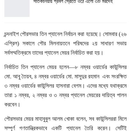
সাতকানিয়ায় প্রবল স্রোতে ওঠে এলো ৩টি মরদেহ
চন্দনাইশ পৌরসভার তিন প্যানেল নির্বাচন করা হয়েছে। সোমবার (২৬
এপ্রিল) সকালে পৌর মিলনায়তনে পরিষদের ২য় সাধারণ সভায়
সর্বসম্মতিক্রমে তাদের প্যানেল মেয়র নির্বাচিত করা হয়।
নির্বাচিত তিন প্যানেল মেয়র হলেন—৮ নম্বর ওয়ার্ডের কাউন্সিলর
মো. আবু তৈয়ব, ৪ নম্বর ওয়ার্ডের মো. মাসুদুর রহমান এবং সংরক্ষিত
৩ নম্বর ওয়ার্ডের কাউন্সিলর হাসনারা বেগম। এদের মধ্যে যথাক্রমে
তারা ১ নম্বর, ২ নম্বর ও ৩ নম্বর প্যানেল মেয়রের দায়িত্ব পালন
করবেন।
পৌরসভার মেয়র মাহাবুবুল আলম খোকা বলেন, সব কাউন্সিলররা মিলে
সম্পূর্ণ গণতান্ত্রিকভাবে একটি প্যানেল তৈরি করেন। সেটিই