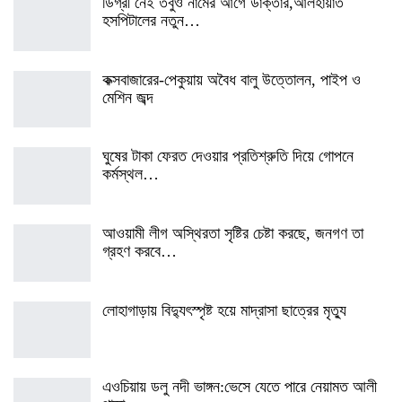
ডিগ্রী নেই তবুও নামের আগে ডাক্তার,আলহায়াত
হসপিটালের নতুন…
কক্সবাজারের-পেকুয়ায় অবৈধ বালু উত্তোলন, পাইপ ও
মেশিন জব্দ
ঘুষের টাকা ফেরত দেওয়ার প্রতিশ্রুতি দিয়ে গোপনে
কর্মস্থল…
আওয়ামী লীগ অস্থিরতা সৃষ্টির চেষ্টা করছে, জনগণ তা
গ্রহণ করবে…
লোহাগাড়ায় বিদ্যুৎস্পৃষ্ট হয়ে মাদ্রাসা ছাত্রের মৃত্যু
এওচিয়ায় ডলু নদী ভাঙ্গন:ভেসে যেতে পারে নেয়ামত আলী