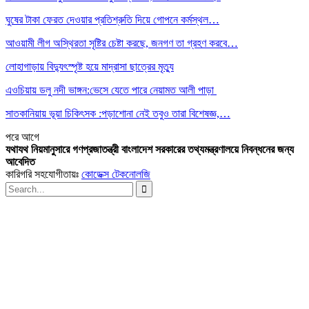
ঘুষের টাকা ফেরত দেওয়ার প্রতিশ্রুতি দিয়ে গোপনে কর্মস্থল…
আওয়ামী লীগ অস্থিরতা সৃষ্টির চেষ্টা করছে, জনগণ তা গ্রহণ করবে…
লোহাগাড়ায় বিদ্যুৎস্পৃষ্ট হয়ে মাদ্রাসা ছাত্রের মৃত্যু
এওচিয়ায় ডলু নদী ভাঙ্গন:ভেসে যেতে পারে নেয়ামত আলী পাড়া
সাতকানিয়ায় ভূয়া চিকিৎসক :পড়াশোনা নেই তবুও তারা বিশেষজ্ঞ,…
পরে
আগে
যথাযথ নিয়মানুসারে গণপ্রজাতন্ত্রী বাংলাদেশ সরকারের তথ্যমন্ত্রণালয়ে নিবন্ধনের জন্য
আবেদিত
কারিগরি সহযোগীতায়ঃ
কোডেক্স টেকনোলজি