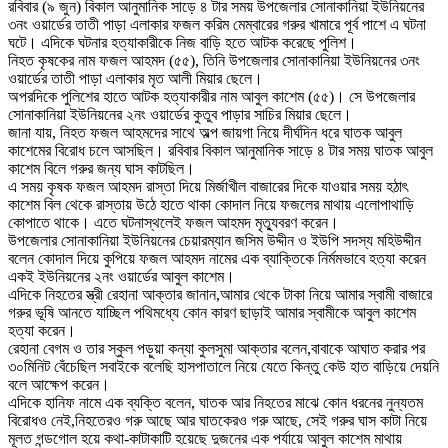
রবিবার (৯ জুন) বিকাল আনুমানিক সাড়ে ৪ টার সময় উপজেলার সোনাকানিয়া ইউনিয়নের
৩নং ওয়ার্ডের তাতী পাড়া এলাকার ফজল করিম মেম্বারের গরুর খামারে পূর্ব পাশে এ ঘটনা
ঘটে। এদিকে ঘটনার হত্যাকারীকে নিজ বাড়ি হতে আটক করেছে পুলিশ।
নিহত কৃষকের নাম ফজল আহমদ (৫৫), তিনি উপজেলার সোনাকানিয়া ইউনিয়নের ৩নং
ওয়ার্ডের তাতী পাড়া এলাকার মৃত আলী মিয়ার ছেলে।
অপরদিকে পুলিশের হাতে আটক হত্যাকারীর নাম আবুল কাশেম (৫৫)। সে উপজেলার
সোনাকানিয়া ইউনিয়নের ২নং ওয়ার্ডের কুতুব পাড়ার সাচির মিয়ার ছেলে।
জানা যায়, নিহত ফজল আহমদের সাথে অল্প জায়গা নিয়ে দীর্ঘদিন ধরে ঘাতক আবুল
কাশেমের বিরোধ চলে আসছিল। রবিবার বিকাল আনুমানিক সাড়ে ৪ টার সময় ঘাতক আবুল
কাশেম বিলে গরুর জন্য ঘাস কাটছিল।
এ সময় কৃষক ফজল আহমদ রাস্তা দিয়ে মির্জাখীল বাজারের দিকে যাওয়ার সময় হঠাৎ
কাশেম বিল থেকে রাস্তায় উঠে হাতে থাকা কোদাল নিয়ে ফজলের মাথায় এলোপাথাড়ি
কোপাতে থাকে। এতে ঘটনাস্থলেই ফজল আহমদ মৃত্যুবরণ করেন।
উপজেলার সোনাকানিয়া ইউনিয়নের চেয়ারম্যান জসিম উদ্দীন ও ইউপি সদস্য মহিউদ্দীন
বলেন কোদাল দিয়ে কুপিয়ে ফজল আহমদ নামের এক ব্যাক্তিকে নির্মমভাবে হত্যা করেন
একই ইউনিয়নের ২নং ওয়ার্ডের আবুল কাশেম।
এদিকে নিহতের স্ত্রী রেহানা আক্তার জানান,আমার থেকে টাকা নিয়ে আমার স্বামী বাজারে
গরুর ভূষি আনতে যাচ্ছিল পথিমধ্যে কোন কারণ ছাড়াই আমার স্বামীকে আবুল কাশেম
হত্যা করেন।
রেহানা বেগম ও তার স্কুল পড়ুয়া কন্যা কুলসুমা আক্তার বলেন,বাবাকে আঘাত করার পর
৩০মিনিট বেঁচেছিল সবাইকে বলেছি হাসপাতালে নিয়ে যেতে কিন্তু কেউ হাত বাড়িয়ে দেয়নি
বলে আক্ষেপ করেন।
এদিকে হানিফ নামে এক ব্যক্তি বলেন, ঘাতক আর নিহতের মাঝে কোন ধরনের নুন্যতম
বিরোধও নেই,নিহতেরও গরু আছে আর ঘাতকেরও গরু আছে, সেই গরুর ঘাস কাটা নিয়ে
মূলত গন্ডগোল হয়ে কথা-কাটাকাটি হয়েছে দুজনের এক পর্যায়ে আবুল কাশেম মাথায়