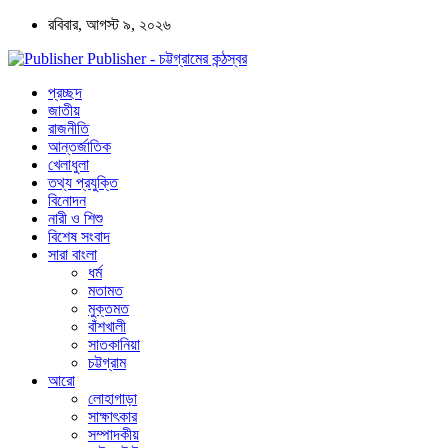
রবিবার, আগস্ট ৯, ২০২৬
Publisher - চট্টগ্রামের কন্ঠস্বর
প্রচ্ছদ
জাতীয়
রাজনীতি
আন্তর্জাতিক
খেলাধুলা
তথ্য প্রযুক্তি
বিনোদন
নারী ও শিশু
বিশেষ সংবাদ
সারা বাংলা
ধর্ম
মতামত
মুক্তমত
বাঁশখালী
সাতকানিয়া
চট্টগ্রাম
আরো
লোহাগাড়া
সাক্ষাৎকার
সম্পাদকীয়