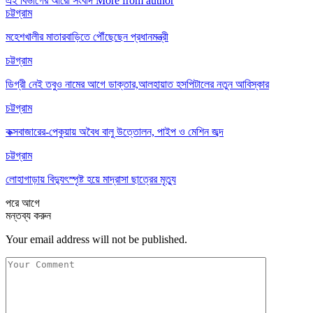
এই বিভাগের আরো সংবাদ
More from author
চট্টগ্রাম
মহেশখালীর মাতারবাড়িতে পৌঁছেছেন প্রধানমন্ত্রী
চট্টগ্রাম
ডিগ্রী নেই তবুও নামের আগে ডাক্তার,আলহায়াত হসপিটালের নতুন আবিস্কার
চট্টগ্রাম
কক্সবাজারের-পেকুয়ায় অবৈধ বালু উত্তোলন, পাইপ ও মেশিন জব্দ
চট্টগ্রাম
লোহাগাড়ায় বিদ্যুৎস্পৃষ্ট হয়ে মাদ্রাসা ছাত্রের মৃত্যু
পরে
আগে
মন্তব্য করুন
Your email address will not be published.