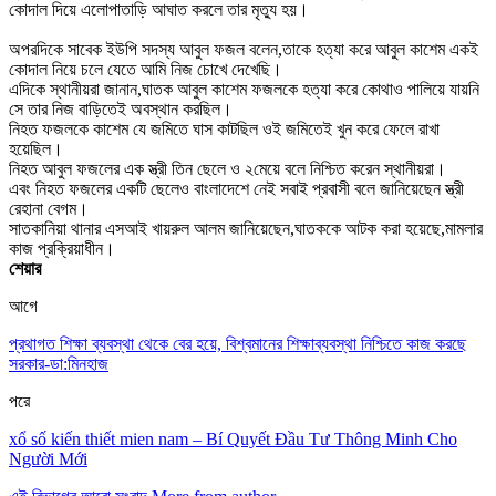
কোদাল দিয়ে এলোপাতাড়ি আঘাত করলে তার মৃত্যু হয়।
অপরদিকে সাবেক ইউপি সদস্য আবুল ফজল বলেন,তাকে হত্যা করে আবুল কাশেম একই
কোদাল নিয়ে চলে যেতে আমি নিজ চোখে দেখেছি।
এদিকে স্থানীয়রা জানান,ঘাতক আবুল কাশেম ফজলকে হত্যা করে কোথাও পালিয়ে যায়নি
সে তার নিজ বাড়িতেই অবস্থান করছিল।
নিহত ফজলকে কাশেম যে জমিতে ঘাস কাটছিল ওই জমিতেই খুন করে ফেলে রাখা
হয়েছিল।
নিহত আবুল ফজলের এক স্ত্রী তিন ছেলে ও ২মেয়ে বলে নিশ্চিত করেন স্থানীয়রা।
এবং নিহত ফজলের একটি ছেলেও বাংলাদেশে নেই সবাই প্রবাসী বলে জানিয়েছেন স্ত্রী
রেহানা বেগম।
সাতকানিয়া থানার এসআই খায়রুল আলম জানিয়েছেন,ঘাতককে আটক করা হয়েছে,মামলার
কাজ প্রক্রিয়াধীন।
শেয়ার
আগে
প্রথাগত শিক্ষা ব্যবস্থা থেকে বের হয়ে, বিশ্বমানের শিক্ষাব্যবস্থা নিশ্চিতে কাজ করছে
সরকার-ডা:মিনহাজ
পরে
xổ số kiến thiết mien nam – Bí Quyết Đầu Tư Thông Minh Cho
Người Mới