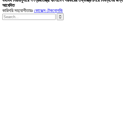
যথাযথ নিয়মানুসারে গণপ্রজাতন্ত্রী বাংলাদেশ সরকারের তথ্যমন্ত্রণালয়ে নিবন্ধনের জন্য
আবেদিত
কারিগরি সহযোগীতায়ঃ
কোডেক্স টেকনোলজি