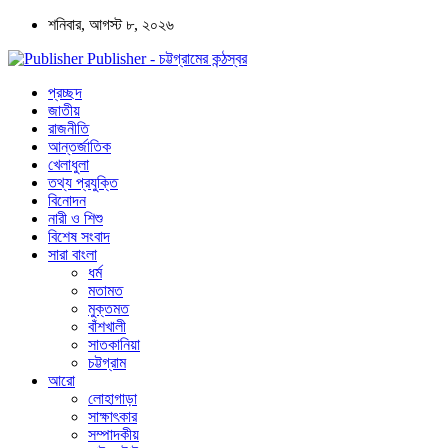
শনিবার, আগস্ট ৮, ২০২৬
Publisher - চট্টগ্রামের কন্ঠস্বর
প্রচ্ছদ
জাতীয়
রাজনীতি
আন্তর্জাতিক
খেলাধুলা
তথ্য প্রযুক্তি
বিনোদন
নারী ও শিশু
বিশেষ সংবাদ
সারা বাংলা
ধর্ম
মতামত
মুক্তমত
বাঁশখালী
সাতকানিয়া
চট্টগ্রাম
আরো
লোহাগাড়া
সাক্ষাৎকার
সম্পাদকীয়