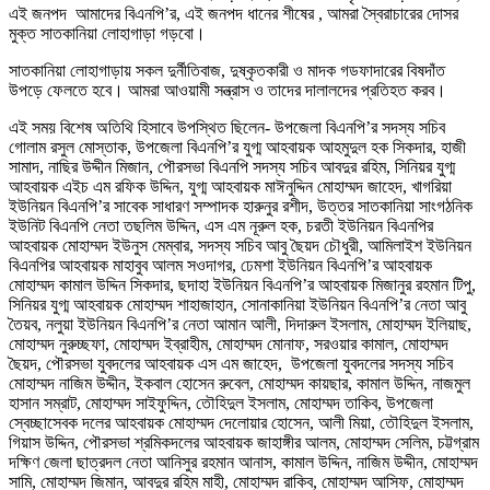
এই জনপদ আমাদের বিএনপি’র, এই জনপদ ধানের শীষের , আমরা স্বৈরাচারের দোসর
মুক্ত সাতকানিয়া লোহাগাড়া গড়বো।
সাতকানিয়া লোহাগাড়ায় সকল দুর্নীতিবাজ, দুষ্কৃতকারী ও মাদক গডফাদারের বিষদাঁত
উপড়ে ফেলতে হবে। আমরা আওয়ামী সন্ত্রাস ও তাদের দালালদের প্রতিহত করব।
এই সময় বিশেষ অতিথি হিসাবে উপস্থিত ছিলেন- উপজেলা বিএনপি’র সদস্য সচিব
গোলাম রসুল মোস্তাক, উপজেলা বিএনপি’র যুগ্ম আহবায়ক আহমুদুল হক সিকদার, হাজী
সামাদ, নাছির উদ্দীন মিজান, পৌরসভা বিএনপি সদস্য সচিব আবদুর রহিম, সিনিয়র যুগ্ম
আহবায়ক এইচ এম রফিক উদ্দিন, যুগ্ম আহবায়ক মাঈনুদ্দিন মোহাম্মদ জাহেদ, খাগরিয়া
ইউনিয়ন বিএনপি’র সাবেক সাধারণ সম্পাদক হারুনুর রশীদ, উত্তর সাতকানিয়া সাংগঠনিক
ইউনিট বিএনপি নেতা তছলিম উদ্দিন, এস এম নূরুল হক, চরতী ইউনিয়ন বিএনপির
আহবায়ক মোহাম্মদ ইউনুস মেম্বার, সদস্য সচিব আবু ছৈয়দ চৌধুরী, আমিলাইশ ইউনিয়ন
বিএনপির আহবায়ক মাহাবুব আলম সওদাগর, ঢেমশা ইউনিয়ন বিএনপি’র আহবায়ক
মোহাম্মদ কামাল উদ্দিন সিকদার, ছদাহা ইউনিয়ন বিএনপি’র আহবায়ক মিজানুর রহমান টিপু,
সিনিয়র যুগ্ম আহবায়ক মোহাম্মদ শাহাজাহান, সোনাকানিয়া ইউনিয়ন বিএনপি’র নেতা আবু
তৈয়ব, নলুয়া ইউনিয়ন বিএনপি’র নেতা আমান আলী, দিদারুল ইসলাম, মোহাম্মদ ইলিয়াছ,
মোহাম্মদ নুরুচ্ছফা, মোহাম্মদ ইব্রাহীম, মোহাম্মদ মোনাফ, সরওয়ার কামাল, মোহাম্মদ
ছৈয়দ, পৌরসভা যুবদলের আহবায়ক এস এম জাহেদ, উপজেলা যুবদলের সদস্য সচিব
মোহাম্মদ নাজিম উদ্দীন, ইকবাল হোসেন রুবেল, মোহাম্মদ কায়ছার, কামাল উদ্দিন, নাজমুল
হাসান সম্রাট, মোহাম্মদ সাইফুদ্দিন, তৌহিদুল ইসলাম, মোহাম্মদ তাকিব, উপজেলা
স্বেচ্ছাসেবক দলের আহবায়ক মোহাম্মদ দেলোয়ার হোসেন, আলী মিয়া, তৌহিদুল ইসলাম,
গিয়াস উদ্দিন, পৌরসভা শ্রমিকদলের আহবায়ক জাহাঙ্গীর আলম, মোহাম্মদ সেলিম, চট্টগ্রাম
দক্ষিণ জেলা ছাত্রদল নেতা আনিসুর রহমান আনাস, কামাল উদ্দিন, নাজিম উদ্দীন, মোহাম্মদ
সামি, মোহাম্মদ জিমান, আবদুর রহিম মাহী, মোহাম্মদ রাকিব, মোহাম্মদ আসিফ, মোহাম্মদ