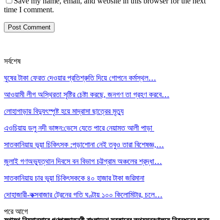
Save my name, email, and website in this browser for the next
time I comment.
সর্বশেষ
ঘুষের টাকা ফেরত দেওয়ার প্রতিশ্রুতি দিয়ে গোপনে কর্মস্থল…
আওয়ামী লীগ অস্থিরতা সৃষ্টির চেষ্টা করছে, জনগণ তা গ্রহণ করবে…
লোহাগাড়ায় বিদ্যুৎস্পৃষ্ট হয়ে মাদ্রাসা ছাত্রের মৃত্যু
এওচিয়ায় ডলু নদী ভাঙ্গন:ভেসে যেতে পারে নেয়ামত আলী পাড়া
সাতকানিয়ায় ভূয়া চিকিৎসক :পড়াশোনা নেই তবুও তারা বিশেষজ্ঞ,…
জুলাই গণঅভ্যুত্থান দিবসে বন বিভাগ চট্টগ্রাম অঞ্চলের শ্রদ্ধা…
সাতকানিয়ায় চার ভুয়া চিকিৎসককে ৪০ হাজার টাকা জরিমানা
দোহাজারী-কক্সবাজার ট্রেনের গতি ঘণ্টায় ১০০ কিলোমিটার, চলে…
পরে
আগে