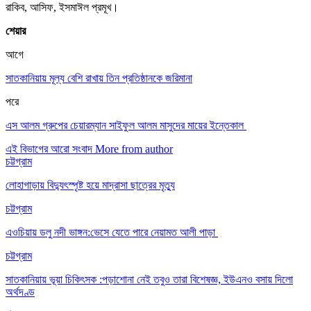
রাকিব, আসিফ, ইসমাঈল প্রমূখ।
শেয়ার
আগে
সাতকানিয়ায় মূল্য বেশি রাখায় তিন প্রতিষ্ঠানকে জরিমানা
পরে
এস আলম গ্রুপের চেয়ারম্যান সাইফুল আলম মাসুদের মায়ের ইন্তেকাল
এই বিভাগের আরো সংবাদ
More from author
চট্টগ্রাম
লোহাগাড়ায় বিদ্যুৎস্পৃষ্ট হয়ে মাদ্রাসা ছাত্রের মৃত্যু
চট্টগ্রাম
এওচিয়ায় ডলু নদী ভাঙ্গন:ভেসে যেতে পারে নেয়ামত আলী পাড়া
চট্টগ্রাম
সাতকানিয়ায় ভূয়া চিকিৎসক :পড়াশোনা নেই তবুও তারা বিশেষজ্ঞ, ইউএনও বসায় দিলো
অর্থদণ্ড