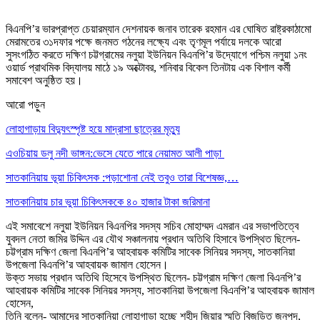
বিএনপি’র ভারপ্রাপ্ত চেয়ারম্যান দেশনায়ক জনাব তারেক রহমান এর ঘোষিত রাষ্ট্রকাঠামো
মেরামতের ৩১দফার পক্ষে জনমত গঠনের লক্ষ্যে এবং তৃণমূল পর্যায়ে দলকে আরো
সুসংগঠিত করতে দক্ষিণ চট্টগ্রামের নলুয়া ইউনিয়ন বিএনপি’র উদ্যোগে পশ্চিম নলুয়া ১নং
ওয়ার্ড প্রাথমিক বিদ্যালয় মাঠে ১৯ অক্টোবর, শনিবার বিকেল তিনটায় এক বিশাল কর্মী
সমাবেশ অনুষ্ঠিত হয়।
আরো পড়ুন
লোহাগাড়ায় বিদ্যুৎস্পৃষ্ট হয়ে মাদ্রাসা ছাত্রের মৃত্যু
এওচিয়ায় ডলু নদী ভাঙ্গন:ভেসে যেতে পারে নেয়ামত আলী পাড়া
সাতকানিয়ায় ভূয়া চিকিৎসক :পড়াশোনা নেই তবুও তারা বিশেষজ্ঞ,…
সাতকানিয়ায় চার ভুয়া চিকিৎসককে ৪০ হাজার টাকা জরিমানা
এই সমাবেশে নলুয়া ইউনিয়ন বিএনপির সদস্য সচিব মোহাম্মদ এমরান এর সভাপতিত্বে
যুবদল নেতা জমির উদ্দিন এর যৌথ সঞ্চালনায় প্রধান অতিথি হিসাবে উপস্থিত ছিলেন-
চট্টগ্রাম দক্ষিণ জেলা বিএনপি’র আহবায়ক কমিটির সাবেক সিনিয়র সদস্য, সাতকানিয়া
উপজেলা বিএনপি’র আহবায়ক জামাল হোসেন।
উক্ত সভায় প্রধান অতিথি হিসেবে উপস্থিত ছিলেন- চট্টগ্রাম দক্ষিণ জেলা বিএনপি’র
আহবায়ক কমিটির সাবেক সিনিয়র সদস্য, সাতকানিয়া উপজেলা বিএনপি’র আহবায়ক জামাল
হোসেন,
তিনি বলেন- আমাদের সাতকানিয়া লোহাগাড়া হচ্ছে শহীদ জিয়ার স্মৃতি বিজড়িত জনপদ,