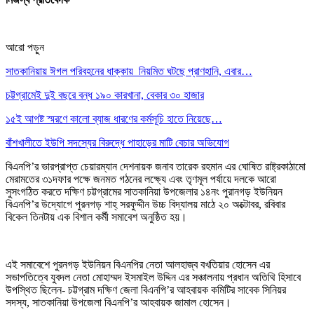
আরো পড়ুন
সাতকানিয়ায় ঈগল পরিবহনের ধাক্কায় নিয়মিত ঘটছে প্রাণহানি, এবার…
চট্টগ্রামেই দুই বছরে বন্ধ ১৯০ কারখানা, বেকার ৩০ হাজার
১৫ই আগষ্ট স্মরণে কালো ব্যাজ ধারণের কর্মসূচি হাতে নিয়েছে…
বাঁশখালীতে ইউপি সদস্যের বিরুদ্ধে পাহাড়ের মাটি বেচার অভিযোগ
বিএনপি’র ভারপ্রাপ্ত চেয়ারম্যান দেশনায়ক জনাব তারেক রহমান এর ঘোষিত রাষ্ট্রকাঠামো
মেরামতের ৩১দফার পক্ষে জনমত গঠনের লক্ষ্যে এবং তৃণমূল পর্যায়ে দলকে আরো
সুসংগঠিত করতে দক্ষিণ চট্টগ্রামের সাতকানিয়া উপজেলার ১৪নং পুরানগড় ইউনিয়ন
বিএনপি’র উদ্যোগে পুরনগড় শাহ্ সরফুদ্দীন উচ্চ বিদ্যালয় মাঠে ২০ অক্টোবর, রবিবার
বিকেল তিনটায় এক বিশাল কর্মী সমাবেশ অনুষ্ঠিত হয়।
এই সমাবেশে পুরনগড় ইউনিয়ন বিএনপির নেতা আলহাজ্ব বখতিয়ার হোসেন এর
সভাপতিত্বে যুবদল নেতা মোহাম্মদ ইসমাইল উদ্দিন এর সঞ্চালনায় প্রধান অতিথি হিসাবে
উপস্থিত ছিলেন- চট্টগ্রাম দক্ষিণ জেলা বিএনপি’র আহবায়ক কমিটির সাবেক সিনিয়র
সদস্য, সাতকানিয়া উপজেলা বিএনপি’র আহবায়ক জামাল হোসেন।