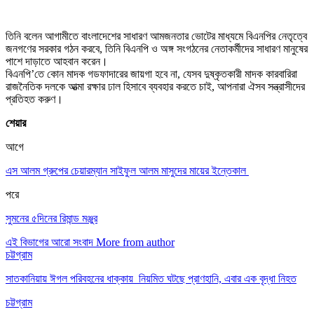
তিনি বলেন আগামীতে বাংলাদেশের সাধারণ আমজনতার ভোটের মাধ্যমে বিএনপির নেতৃত্বে
জনগণের সরকার গঠন করবে, তিনি বিএনপি ও অঙ্গ সংগঠনের নেতাকর্মীদের সাধারণ মানুষের
পাশে দাড়াতে আহবান করেন।
বিএনপি’তে কোন মাদক গডফাদারের জায়গা হবে না, যেসব দুষ্কৃতকারী মাদক কারবারিরা
রাজনৈতিক দলকে আত্মা রক্ষার ঢাল হিসাবে ব্যবহার করতে চাই, আপনারা ঐসব সন্ত্রাসীদের
প্রতিহত করুণ।
শেয়ার
আগে
এস আলম গ্রুপের চেয়ারম্যান সাইফুল আলম মাসুদের মায়ের ইন্তেকাল
পরে
সুমনের ৫দিনের রিমান্ড মঞ্জুর
এই বিভাগের আরো সংবাদ
More from author
চট্টগ্রাম
সাতকানিয়ায় ঈগল পরিবহনের ধাক্কায় নিয়মিত ঘটছে প্রাণহানি, এবার এক বৃদ্ধা নিহত
চট্টগ্রাম