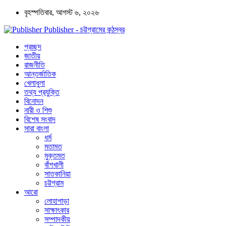
বৃহস্পতিবার, আগস্ট ৬, ২০২৬
Publisher - চট্টগ্রামের কন্ঠস্বর
প্রচ্ছদ
জাতীয়
রাজনীতি
আন্তর্জাতিক
খেলাধুলা
তথ্য প্রযুক্তি
বিনোদন
নারী ও শিশু
বিশেষ সংবাদ
সারা বাংলা
ধর্ম
মতামত
মুক্তমত
বাঁশখালী
সাতকানিয়া
চট্টগ্রাম
আরো
লোহাগাড়া
সাক্ষাৎকার
সম্পাদকীয়