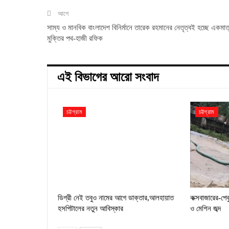
আগে
সাম্য ও মানবিক বাংলাদেশ বিনির্মানে তারেক রহমানের নেতৃত্বই হচ্ছে একমাত
মুক্তির পথ-হাজী রফিক
এই বিভাগের আরো সংবাদ
চট্টগ্রাম
চট্টগ্রাম
ডিগ্রী নেই তবুও নামের আগে ডাক্তার,আলহায়াত
কক্সবাজারের-পে
হসপিটালের নতুন আবিস্কার
ও মেশিন জব্দ