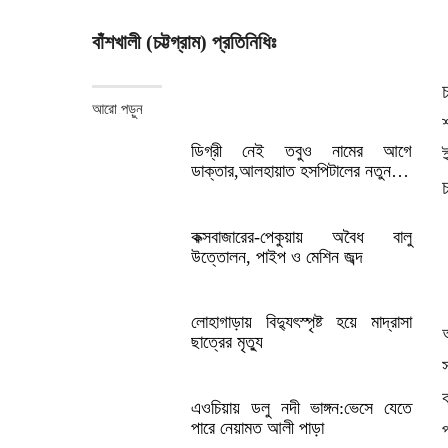
বাঁশখালী (চট্টগ্রাম) প্রতিনিধিঃ
আরো পড়ুন
ডিগ্রী নেই তবুও নামের আগে
ডাক্তার,আলহায়াত হসপিটালের নতুন…
কক্সবাজারের-পেকুয়ায় অবৈধ বালু
উত্তোলন, পাইপ ও মেশিন জব্দ
লোহাগাড়ায় বিদ্যুৎস্পৃষ্ট হয়ে মাদ্রাসা
ছাত্রের মৃত্যু
এওচিয়ায় ডলু নদী ভাঙ্গন:ভেসে যেতে
পারে নেয়ামত আলী পাড়া