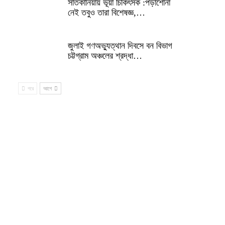
সাতকানিয়ায় ভূয়া চিকিৎসক :পড়াশোনা
নেই তবুও তারা বিশেষজ্ঞ,…
জুলাই গণঅভ্যুত্থান দিবসে বন বিভাগ
চট্টগ্রাম অঞ্চলের শ্রদ্ধা…
পরে
আগে