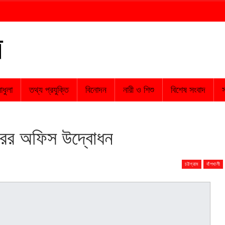
াধুলা
তথ্য প্রযুক্তি
বিনোদন
নারী ও শিশু
বিশেষ সংবাদ
স
িরের অফিস উদ্বোধন
চট্টগ্রাম
বাঁশখালী