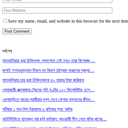
Save my name, email, and website in this browser for the next tim
সর্বশেষ
সাতকানিয়ায় ভূয়া চিকিৎসক :পড়াশোনা নেই তবুও তারা বিশেষজ্ঞ,…
জুলাই গণঅভ্যুত্থান দিবসে বন বিভাগ চট্টগ্রাম অঞ্চলের শ্রদ্ধা…
সাতকানিয়ায় চার ভুয়া চিকিৎসককে ৪০ হাজার টাকা জরিমানা
দোহাজারী-কক্সবাজার ট্রেনের গতি ঘণ্টায় ১০০ কিলোমিটার, চলে…
ধোপাছড়িতে মায়ের পরকীয়ার দৃশ্য দেখে ফেলায় সন্তানের জীবন…
পটিয়ায় ১ লাখ পিস ইয়াবাসহ ৬ বাইকার গ্যাং আটক
আইসিইউতে হাতকড়া পরা ছবি ভাইরাল: আওয়ামী লীগ নেতা মনির খানের…