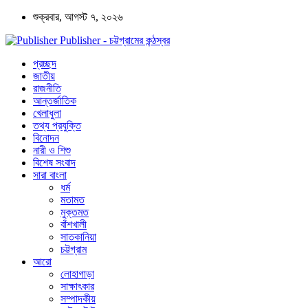
শুক্রবার, আগস্ট ৭, ২০২৬
Publisher - চট্টগ্রামের কন্ঠস্বর
প্রচ্ছদ
জাতীয়
রাজনীতি
আন্তর্জাতিক
খেলাধুলা
তথ্য প্রযুক্তি
বিনোদন
নারী ও শিশু
বিশেষ সংবাদ
সারা বাংলা
ধর্ম
মতামত
মুক্তমত
বাঁশখালী
সাতকানিয়া
চট্টগ্রাম
আরো
লোহাগাড়া
সাক্ষাৎকার
সম্পাদকীয়