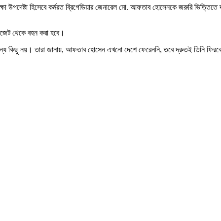
তিরক্ষা উপদেষ্টা হিসেবে কর্মরত ব্রিগেডিয়ার জেনারেল মো. আফতাব হোসেনকে জরুরি ভিত্তিতে 
 বাজেট থেকে বহন করা হবে।
া অন্য কিছু নয়। তারা জানায়, আফতাব হোসেন এখনো দেশে ফেরেননি, তবে দ্রুতই তিনি ফিরব