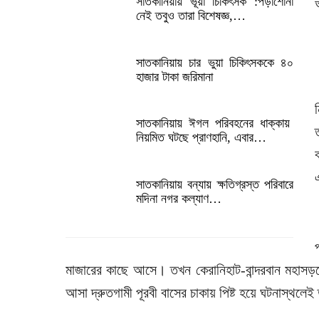
সাতকানিয়ায় ভূয়া চিকিৎসক :পড়াশোনা
নেই তবুও তারা বিশেষজ্ঞ,…
সাতকানিয়ায় চার ভুয়া চিকিৎসককে ৪০
হাজার টাকা জরিমানা
সাতকানিয়ায় ঈগল পরিবহনের ধাক্কায়
নিয়মিত ঘটছে প্রাণহানি, এবার…
সাতকানিয়ায় বন্যায় ক্ষতিগ্রস্ত পরিবারে
মদিনা নগর কল্যাণ…
মাজারের কাছে আসে। তখন কেরানিহাট-বান্দরবান মহাসড়ক
আসা দ্রুতগামী পূরবী বাসের চাকায় পিষ্ট হয়ে ঘটনাস্থলেই 