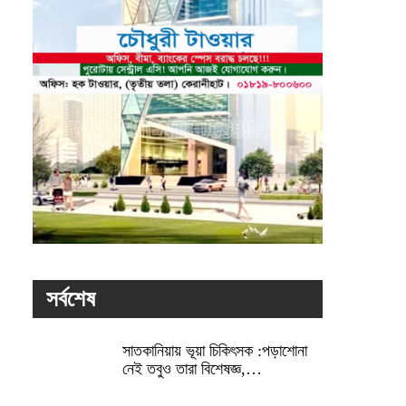
সর্বশেষ
সাতকানিয়ায় ভূয়া চিকিৎসক :পড়াশোনা
নেই তবুও তারা বিশেষজ্ঞ,…