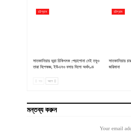
চট্টগ্রাম
চট্টগ্রাম
সাতকানিয়ায় ভূয়া চিকিৎসক :পড়াশোনা নেই তবুও
সাতকানিয়ায় চা
তারা বিশেষজ্ঞ, ইউএনও বসায় দিলো অর্থদণ্ড
জরিমানা
পরে
আগে
মন্তব্য করুন
Your email add