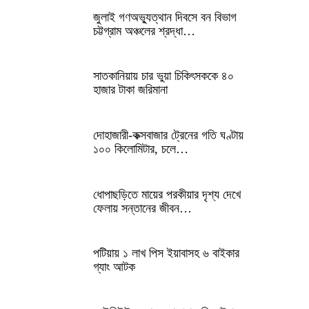
জুলাই গণঅভ্যুত্থান দিবসে বন বিভাগ
চট্টগ্রাম অঞ্চলের শ্রদ্ধা…
সাতকানিয়ায় চার ভুয়া চিকিৎসককে ৪০
হাজার টাকা জরিমানা
দোহাজারী-কক্সবাজার ট্রেনের গতি ঘণ্টায়
১০০ কিলোমিটার, চলে…
ধোপাছড়িতে মায়ের পরকীয়ার দৃশ্য দেখে
ফেলায় সন্তানের জীবন…
পটিয়ায় ১ লাখ পিস ইয়াবাসহ ৬ বাইকার
গ্যাং আটক