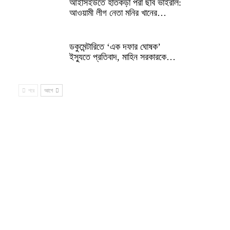
আইসিইউতে হাতকড়া পরা ছবি ভাইরাল:
আওয়ামী লীগ নেতা মনির খানের…
ডকুমেন্টারিতে ‘এক দফার ঘোষক’
ইস্যুতে প্রতিবাদ, মাহিন সরকারকে…
পরে
আগে