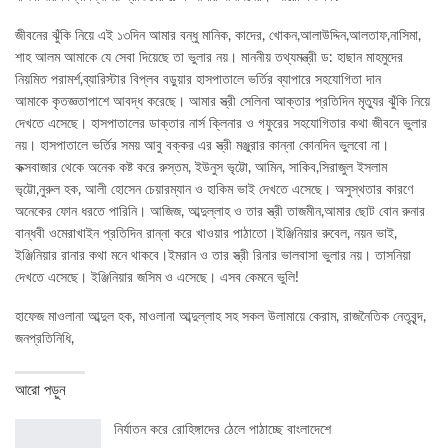
জীবনের ঝুঁকি নিয়ে এই ১৩দিন আমার বন্ধু মানিক, কাদের, খোকন,আলাউদ্দিন,আলতাফ,নাসিমা,
শাহ আলম আমাকে যে সেবা দিয়েছে তা ভুলার নয়। মাননীয় তথ্যমন্ত্রী ড: হাছান মাহমুদের
নিয়মিত পরামর্শ,ব্যারিস্টার বিপ্লব বড়ুয়ার হাসপাতালে ভর্তির ব্যাপারে সহযোগিতা দান
আমাকে কৃতজ্ঞতাপাশে আবদ্ধ করেছে। আমার স্ত্রী সেলিনা আক্তার প্রতিদিন মৃত্যুর ঝুঁকি নিয়ে
দেখতে এসেছে। হাসপাতালের ডাক্তার নার্স ক্লিনার ও গফুরের সহযোগিতার কথা জীবনে ভুলার
নয়। হাসপাতালে ভর্তির সময় আবু বক্কর এর স্ত্রী মঞ্জুরার কান্না কোনদিন ভুলবো না।
কক্সবাজার থেকে অনেক কষ্ট করে রুস্তম, ইউনুস ভৃট্টো, আমিন, সাকিব,সিরাজুল ইসলাম
ভৃট্টো,নুরুল হক, আলী হোসেন চেয়ারম্যান ও হাকিম ভাই দেখতে এসেছে। অসুস্থতার কারণে
অনেকের ফোন ধরতে পারিনি। আজিজ, আব্দুল্লাহ ও তার স্ত্রী তাজমীন,আমার ছোট বোন রুনার
বান্ধবী ওমেরাখাইন প্রতিদিন রান্না করে খাওয়ার পাঠাতো।ইঞ্জিনিয়ার রুবেল, নয়ন ভাই,
ইঞ্জিনিয়ার রানার কথা মনে থাকবে।ইমরান ও তার স্ত্রী রিনার ভালবাসা ভুলার নয়। তাসনিয়া
দেখতে এসেছে। ইঞ্জিনিয়ার জসিম ও এসেছে। এসব কেমনে ভুলি!
হাফেজ মাওলানা আব্দুল হক, মাওলানা আব্দুল্লাহ সহ সকল উলামায়ে কেরাম, রাজনৈতিক নেতৃবৃন্দ,
জনপ্রতিনিধি,
আরো পড়ুন
নির্যাতন করে রোহিঙ্গাদের ঠেলে পাঠাচ্ছে বাংলাদেশে