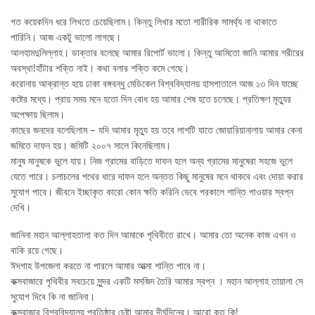
গত কয়েকদিন ধরে লিখতে চেয়েছিলাম। কিন্তু লিখার মতো শারীরিক সামর্থ্য না থাকাতে
পারিনি। আজ একটু ভালো লাগছে।
আলহামদুলিল্লাহ। ডাক্তার বলেছে আমার রিপোর্ট ভালো। কিন্তু আমিতো জানি আমার শরীরের
অবস্থা!হাঁটার শক্তি নাই। কথা বলার শক্তি কমে গেছে।
করোনায় আক্রান্ত হয়ে ঢাকা বঙ্গবন্ধু মেডিকেল বিশ্ববিদ্যালয় হাসপাতালে আজ ১৩ দিন যাচ্ছে
কষ্টের মধ্যে। প্রায় সময় মনে হতো দিন বোধ হয় আমার শেষ হতে চলেছে। প্রতিক্ষণ মৃত্যুর
অপেক্ষায় ছিলাম।
কাছের জনদের বলেছিলাম – যদি আমার মৃত্যু হয় তবে লাশটি যাতে জোয়ারিয়ানালায় আমার কেনা
জমিতে দাফন হয়। জমিটি ২০০৭ সালে কিনেছিলাম।
মানুষ মানুষকে ভুলে যায়। নিজ গ্রামের বাড়িতে দাফন হলে অন্য গ্রামের মানুষেরা সহজে ভুলে
যেতে পারে। চলাচলের পথের ধারে দাফন হলে অন্তত কিছু মানুষের মনে থাকবে এবং দোয়া করার
সুযোগ পাবে। জীবনে ইচ্ছাকৃত কারো কোন ক্ষতি করিনি ভেবে পরকালে শান্তি পাওয়ার স্বপ্ন
দেখি।
জানিনা মহান আল্লাহতালা কত দিন আমাকে পৃথিবীতে রাখে। আমার তো অনেক কাজ এখন ও
বাকি রয়ে গেছে।
ঈদগাহ উপজেলা করতে না পারলে আমার আত্মা শান্তি পাবে না।
কক্সবাজারে পৃথিবীর সবচেয়ে সুন্দর একটি মসজিদ তৈরি আমার স্বপ্ন । মহান আল্লাহ তায়ালা সে
সুযোগ দিবে কি না জানিনা।
কক্সবাজার বিশ্ববিদ্যালয় প্রতিষ্ঠার চেষ্টা আমার দীর্ঘদিনের। আরো কত কি!