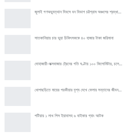
জুলাই গণঅভ্যুত্থান দিবসে বন বিভাগ চট্টগ্রাম অঞ্চলের শ্রদ্ধা…
সাতকানিয়ায় চার ভুয়া চিকিৎসককে ৪০ হাজার টাকা জরিমানা
দোহাজারী-কক্সবাজার ট্রেনের গতি ঘণ্টায় ১০০ কিলোমিটার, চলে…
ধোপাছড়িতে মায়ের পরকীয়ার দৃশ্য দেখে ফেলায় সন্তানের জীবন…
পটিয়ায় ১ লাখ পিস ইয়াবাসহ ৬ বাইকার গ্যাং আটক