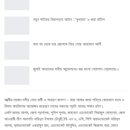
নতুন সাইবার নিরাপত্তা আইন : ‘কুখ্যাত’ ৯ ধারা বাতিল
নাফ নদ থেকে চার জেলেকে নিয়ে গেছে আরাকান আর্মি
জুলাই আহতদের দাবীর আন্দোলনেও জয় বাংলা স্লোগান গ্রেফতার-১
আত্মীয়-স্বজন দলীয় নেতা-কর্মী ও সাধারণ জনগণ – যারা আমার জন্য পবিত্র কোরআন খতম ও
মিলাদ মাহফিলের আয়োজন করেছেন তাদের সকলের প্রতি আমার সম্মান রইল।
এমপি জাফর আলম, জেলা প্রশাসক, পুলিশ সুপার, জননেতা এডভোকেট সিরাজুল মোস্তফা, জেলা
আওয়ামী লীগ সভাপতি ফরিদুল ইসলাম চৌধুরী,ইউ এন ও, ওসি, পিপি অ্যাডভোকেট ফরিদুল
আলম, অ্যাডভোকেট একরামুল হুদা, এডভোকেট মইনুদ্দিন, এডভোকেট জিয়াসহ যারা ফোনে