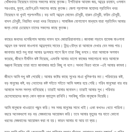
খোঁজখবর নিয়েছেন তাদের সকলের কাছে কৃতজ্ঞ। ইশতিয়াক আহমদ জয়, আব্দুর রহমান, ওসমান
সরওয়ার, মুন্না, ছোটন,রনি সকলের কাছে কৃতজ্ঞ। জেলা প্রশাসক মহোদয় প্রতিদিন খবর
নিয়েছেন যা খুবই প্রশংসনীয়। বড় ভাই আব্দুল মোমেন চৌধুরী, হারুন চৌধুরী, ফরিদ চৌধুরী,
বাদল চৌধুরী, নিয়মিত খবরা খবর নিয়েছেন। সামাজিক যোগাযোগ মাধ্যমে যারা প্রতিদিন আমার
জন্য দোয়া চেয়েছেন তাদের সকলের কাছে কৃতজ্ঞ।
কাছের জনদের বলেছিলাম আমার দাফন হবে জোয়ারিয়ানালায়। জানাজা পড়াবে হাফেজ মাওলানা
আব্দুল হক অথবা মাওলানা আব্দুল্লাহ সাহেব। হিন্দু-বৌদ্ধ রা আমাকে দেখার যেন সময় পায়।
জানাযার মাঠে শুধু যারা আমার দুঃসময়ে পাশে ছিল তারা কিছু বলবে। যারা আমাকে অপমান
করেছে, জীবনে দীর্ঘদিন কষ্ট দিয়েছে, এমনকি আমার ভালো কাজের সমালোচনা করে আমাকে
যন্ত্রনা দিয়েছে তারা যাতে জানাজার মাঠে কিছু না বলে। অথবা বিরত থাকে -এই আমার কামনা।
জীবনে আমি শুধু কষ্ট পেয়েছি। আমার কষ্টের কাছে সুখের মাএা ধূলিকণার মত। পরিবারের কষ্ট,
বড় মানুষের কষ্ট, বড় নেতাদের কষ্ট সইতে সইতে আমি অঙ্গার হয়ে গেছি। গরিব মানুষেরা বার বার
আমাকে সংসদ সদস্য বানিয়েছে। তারাই আমার মনোবল। তারাই আমার সুখ। পরিবার
ছেলেমেয়েদের জন্য কোন ব্যাংক ব্যালেন্স রাখিনি। সবকিছু গরিব মানুষকে দিয়েছি।
আমি মানুষকে খাওয়াতে পছন্দ করি। সব সময় মানুষের সাথে খাই। একা কখনও খেতে পারিনা।
বছরে অনেকগুলো বড় বড় মেজবানের আয়োজন করি। তবে আমার মৃত্যুর পর যাতে কোনো
ধরনের মেজবানের আয়োজন করা না হয়। কারন আমার যা আয় তা ব্যয়।