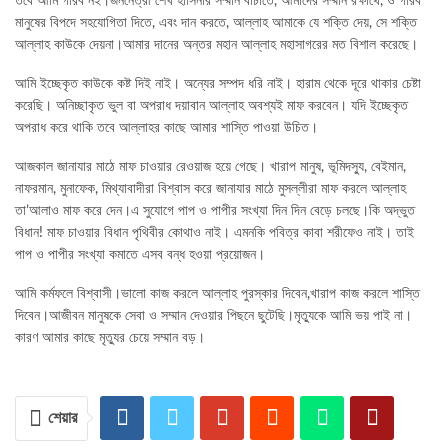
তবে আমি গরিব নই।জননেত্রী শেখ হাসিনার সম্মান বাঁচাতে, আমাদের সম্মান রক্ষার্থে, ও গরিব
মানুষের বিপদে সহযোগিতা দিতে, এবং দান করতে, আল্লাহ আমাকে যে শক্তি দেয়, সে শক্তি
আল্লাহ কাউকে দেয়না।আমার দানের অন্তর মহান আল্লাহ মহাসাগরের মত বিশাল করেছে।
আমি ইচ্ছেকৃত কাউকে কষ্ট দিই নাই। অন্যের সম্পদ ধরি নাই। হারাম থেকে দূরে থাকার চেষ্টা
করেছি। অনিচ্ছাকৃত ভুল বা অপরাধ দয়াবান আল্লাহ অবশ্যই মাফ করবেন। যদি ইচ্ছেকৃত
অপরাধ করে থাকি তবে আল্লাহর কাছে আমার শাস্তি পাওয়া উচিত।
আজকাল জানাযার মাঠে মাফ চাওয়ার রেওয়াজ হয়ে গেছে। খারাপ মানুষ, ভূমিদস্যু, বেইমান,
নাফরমান, মুনাফেক, মিথ্যাবাদীরা বিশ্বাস করে জানাযার মাঠে মুসল্লীরা মাফ করলে আল্লাহ
তা’আলাও মাফ করে দেন।এ সুযোগে পাপ ও পাপীর সংখ্যা দিন দিন বেড়ে চলছে।কি অদ্ভুত
বিধান! মাফ চাওয়ার বিধান পৃথিবীর কোথাও নাই। এমনকি পবিত্র কাবা শরীফেও নাই। তাই
পাপ ও পাপীর সংখ্যা কমাতে এসব বন্ধ হওয়া প্রয়োজন।
আমি কর্মফলে বিশ্বাসী।ভালো কাজ করলে আল্লাহ পুরস্কার দিবেন,খারাপ কাজ করলে শাস্তি
দিবেন।আজীবন মানুষকে সেবা ও সম্মান দেওয়ার পিছনে ছুটেছি।মৃত্যুকে আমি ভয় পাই না।
কারণ আমার কাছে মৃত্যুর চেয়ে সম্মান বড়।
শেয়ার