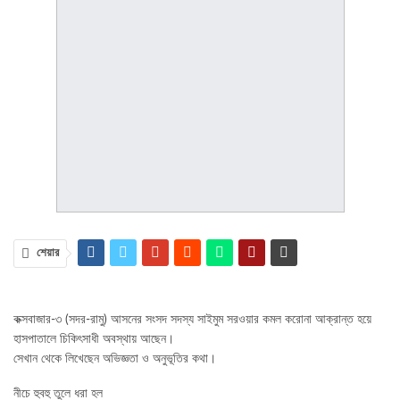
শেয়ার
কক্সবাজার-৩ (সদর-রামু) আসনের সংসদ সদস্য সাইমুম সরওয়ার কমল করোনা আক্রান্ত হয়ে
হাসপাতালে চিকিৎসাধী অবস্থায় আছেন।
সেখান থেকে লিখেছেন অভিজ্ঞতা ও অনুভূতির কথা।
নীচে হুবহু তুলে ধরা হল