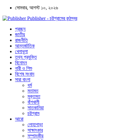
সোমবার, আগস্ট ১০, ২০২৬
Publisher - চট্টগ্রামের কন্ঠস্বর
প্রচ্ছদ
জাতীয়
রাজনীতি
আন্তর্জাতিক
খেলাধুলা
তথ্য প্রযুক্তি
বিনোদন
নারী ও শিশু
বিশেষ সংবাদ
সারা বাংলা
ধর্ম
মতামত
মুক্তমত
বাঁশখালী
সাতকানিয়া
চট্টগ্রাম
আরো
লোহাগাড়া
সাক্ষাৎকার
সম্পাদকীয়