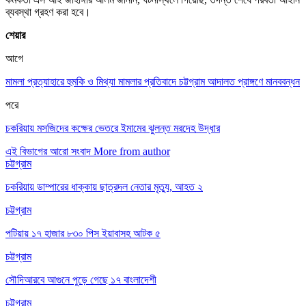
ব্যবস্থা গ্রহণ করা হবে।
শেয়ার
আগে
মামলা প্রত্যাহারে হুমকি ও মিথ্যা মামলার প্রতিবাদে চট্টগ্রাম আদালত প্রাঙ্গণে মানববন্ধন
পরে
চকরিয়ায় মসজিদের কক্ষের ভেতরে ইমামের ঝুলন্ত মরদেহ উদ্ধার
এই বিভাগের আরো সংবাদ
More from author
চট্টগ্রাম
চকরিয়ায় ডাম্পারের ধাক্কায় ছাত্রদল নেতার মৃত্যু, আহত ২
চট্টগ্রাম
পটিয়ায় ১৭ হাজার ৮৩০ পিস ইয়াবাসহ আটক ৫
চট্টগ্রাম
সৌদিআরবে আগুনে পুড়ে গেছে ১৭ বাংলাদেশী
চট্টগ্রাম