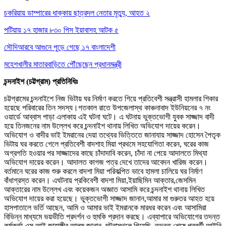
চকরিয়ায় ডাম্পারের ধাক্কায় ছাত্রদল নেতার মৃত্যু, আহত ২
পটিয়ায় ১৭ হাজার ৮৩০ পিস ইয়াবাসহ আটক ৫
সৌদিআরবে আগুনে পুড়ে গেছে ১৭ বাংলাদেশী
মহেশখালীর মাতারবাড়িতে পৌঁছেছেন প্রধানমন্ত্রী
চন্দনাইশ (চট্টগ্রাম) প্রতিনিধিঃ
চট্টগ্রামের চন্দনাইশে নিজ ভিটায় ঘর নির্মাণ করতে গিয়ে প্রতিবেশী সন্ত্রাসী হামলার শিকার
হয়েছে পরিবারের তিন সদস্য।গতকাল রাতে উপজেলাস্থ কাঞ্চনাবাদ ইউনিয়নের ৭ নং
ওয়ার্ডে আব্বাস পাড়া এলাকায় এই ঘটনা ঘটে। এ ঘটনায় ভুক্তভোগী যুবক সাজ্জাদ বাদী
হয়ে তিনজনের নাম উল্লেখ করে চন্দনাইশ থানায় লিখিত অভিযোগ দায়ের করেন।
অভিযোগ ও বাদীর ভাই ইমরানের দেয়া তথ্যের ভিত্তিতে জানাযায় সাজ্জাদ হোসেন পৈতৃক
ভিটায় ঘর করতে গেলে প্রতিবেশী বাদশাহ মিয়া প্রথমে সহযোগিতা করেন, ঘরের কাজ
অগ্রগতি হওয়ার পর সাজ্জাদের কাছে চাঁদাদাবি করেন, চাঁদা না পেয়ে আদালতে মিথ্যা
অভিযোগ দায়ের করেন। আদালত কাগজ পত্র দেখে তাদের আবেদন খারিজ করেন।
বর্তমানে ঘরের কাজ শুরু করলে বাদশা মিয়া পরিকল্পিত ভাবে হামলা চালিয়ে ঘর নির্মাণ
বাঁধাগ্রস্ত করেন। এঘটনায় প্রকিবেশী বাদশা মিয়া,ইয়াছিমিন আক্তার,জেসমিন
আক্তারের নাম উল্লেখ এবং কয়েকজন অজ্ঞাত আসামি করে চন্দনাইশ থানায় লিখিত
অভিযোগ দায়ের করা হয়েছে। ভুক্তভোগী সাজ্জাদ জানান,আমার মা গুরুতর আহত হয়ে
হাসপাতালে ভর্তি আছেন, আমি ও আমার ভাই ইমরানকে মারধর করেন এবং আসামিরা
বিভিন্ন মাধ্যমে ভয়ভীতি প্রদর্শন ও হুমকি প্রদান করছে। এব্যাপারে অভিযোগের তদন্ত
কর্মকর্তা এস আই জাহাঙ্গীর আলম জানান, ঘটনাস্থলে গিয়েছি, তদন্ত শেষে পরবর্তী আইনি