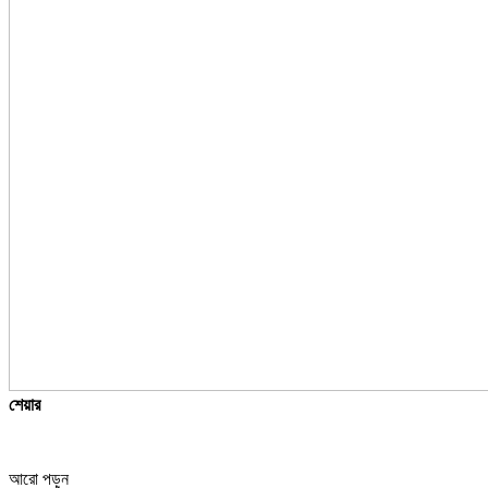
শেয়ার
আরো পড়ুন