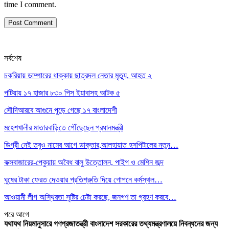
time I comment.
সর্বশেষ
চকরিয়ায় ডাম্পারের ধাক্কায় ছাত্রদল নেতার মৃত্যু, আহত ২
পটিয়ায় ১৭ হাজার ৮৩০ পিস ইয়াবাসহ আটক ৫
সৌদিআরবে আগুনে পুড়ে গেছে ১৭ বাংলাদেশী
মহেশখালীর মাতারবাড়িতে পৌঁছেছেন প্রধানমন্ত্রী
ডিগ্রী নেই তবুও নামের আগে ডাক্তার,আলহায়াত হসপিটালের নতুন…
কক্সবাজারের-পেকুয়ায় অবৈধ বালু উত্তোলন, পাইপ ও মেশিন জব্দ
ঘুষের টাকা ফেরত দেওয়ার প্রতিশ্রুতি দিয়ে গোপনে কর্মস্থল…
আওয়ামী লীগ অস্থিরতা সৃষ্টির চেষ্টা করছে, জনগণ তা গ্রহণ করবে…
পরে
আগে
যথাযথ নিয়মানুসারে গণপ্রজাতন্ত্রী বাংলাদেশ সরকারের তথ্যমন্ত্রণালয়ে নিবন্ধনের জন্য