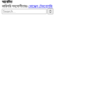
আবেদিত
কারিগরি সহযোগীতায়ঃ
কোডেক্স টেকনোলজি