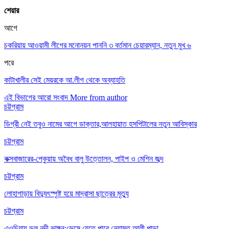
শেয়ার
আগে
চকরিয়ায় আওয়ামী লীগের মনোনয়ন পাননি ৩ বর্তমান চেয়ারম্যান, নতুন মুখ ৬
পরে
কাটাখালীর সেই মেয়রকে আ.লীগ থেকে অব্যাহতি
এই বিভাগের আরো সংবাদ
More from author
চট্টগ্রাম
ডিগ্রী নেই তবুও নামের আগে ডাক্তার,আলহায়াত হসপিটালের নতুন আবিস্কার
চট্টগ্রাম
কক্সবাজারের-পেকুয়ায় অবৈধ বালু উত্তোলন, পাইপ ও মেশিন জব্দ
চট্টগ্রাম
লোহাগাড়ায় বিদ্যুৎস্পৃষ্ট হয়ে মাদ্রাসা ছাত্রের মৃত্যু
চট্টগ্রাম
এওচিয়ায় ডলু নদী ভাঙ্গন:ভেসে যেতে পারে নেয়ামত আলী পাড়া