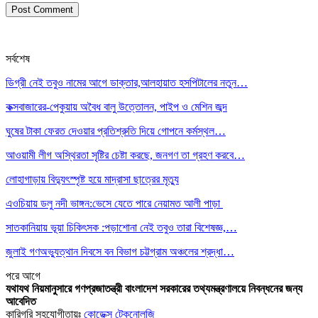
সর্বশেষ
ডিগ্রী নেই তবুও নামের আগে ডাক্তার,আলহায়াত হসপিটালের নতুন…
কক্সবাজারের-পেকুয়ায় অবৈধ বালু উত্তোলন, পাইপ ও মেশিন জব্দ
ঘুষের টাকা ফেরত দেওয়ার প্রতিশ্রুতি দিয়ে গোপনে কর্মস্থল…
আওয়ামী লীগ অস্থিরতা সৃষ্টির চেষ্টা করছে, জনগণ তা গ্রহণ করবে…
লোহাগাড়ায় বিদ্যুৎস্পৃষ্ট হয়ে মাদ্রাসা ছাত্রের মৃত্যু
এওচিয়ায় ডলু নদী ভাঙ্গন:ভেসে যেতে পারে নেয়ামত আলী পাড়া
সাতকানিয়ায় ভূয়া চিকিৎসক :পড়াশোনা নেই তবুও তারা বিশেষজ্ঞ,…
জুলাই গণঅভ্যুত্থান দিবসে বন বিভাগ চট্টগ্রাম অঞ্চলের শ্রদ্ধা…
পরে
আগে
যথাযথ নিয়মানুসারে গণপ্রজাতন্ত্রী বাংলাদেশ সরকারের তথ্যমন্ত্রণালয়ে নিবন্ধনের জন্য
আবেদিত
কারিগরি সহযোগীতায়ঃ
কোডেক্স টেকনোলজি