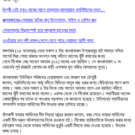
ডিগ্রী নেই তবুও নামের আগে ডাক্তার,আলহায়াত হসপিটালের নতুন…
কক্সবাজারের-পেকুয়ায় অবৈধ বালু উত্তোলন, পাইপ ও মেশিন জব্দ
লোহাগাড়ায় বিদ্যুৎস্পৃষ্ট হয়ে মাদ্রাসা ছাত্রের মৃত্যু
এওচিয়ায় ডলু নদী ভাঙ্গন:ভেসে যেতে পারে নেয়ামত আলী পাড়া
মঙ্গলবার (২৪ নভেম্বর) ভোর সকাল ৪ টায় খানখানাবাদ ইশ্বরবাবুর হাট সামন্য পশ্চিম
পার্শ্বে মিরা পোয়া মাজার সংলগ্ন সাঙ্গু নদীতে জালের খুঁটি বসানোর জন্য
নেমে নিঁখোজ মোঃ সাহেল আহমদ (৫৫) নামের এক ব্যক্তি। সে খানখানাবাদ ৯ নং
ওয়ার্ডের পূর্ব রায়ছটা মোশার বর বাড়ী এলাকার মৃত নজির আহমদের পুত্র।
খানখানাবাদ ইউনিয়ন পরিষদের চেয়ারম্যান এড.বদরুল হক চৌধুরী
জানান, প্রতিদিনের মত সাঙ্গু নদীতে বিভিন্ন মানুষ মাছ ধরার জন্য বেঁড়িবাধের পাশে জাল
বসায়। আজ ভোর সকাল ৪ টার দিকে মোঃ সাহেল আহমদ নামে এক ব্যক্তি নদীতে
জালের খুঁটি বসানোর জন্য নামেন। এরপর থেকে সে নিঁখোজ রয়েছেন। স্থানীয়রা অনেক
খোজাখুঁজির পর তাকে না পাওয়ায় প্রশাসন কে জানানো হয়েছে। ইতিমধ্যে স্থানীয়দের
পাশাপাশি ফায়ার সার্ভিসের টিম উদ্ধার কাজ চালিয়ে যাচ্ছে।
বাঁশখালী ফায়ার সার্ভিসের টিম লিড়ার আব্দুর রহমান জানান, খবর পেয়ে ফায়ার সার্ভিসের
একটি টিম দ্রুত ঘটনাস্থলের দিকে রওয়ানা হই। নিঁখোজ ব্যক্তিটাকে উদ্ধার করার জন্য
চট্টগ্রাম শহর থেকে ফায়ার সার্ভিসের ডুবুরি একটি টিমকে খবর দেওয়া হয়েছে। উদ্ধার
কাজ চলছে।