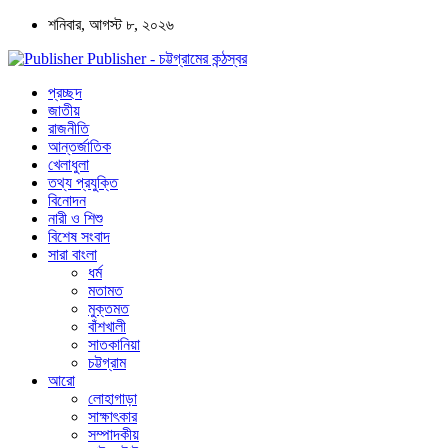
শনিবার, আগস্ট ৮, ২০২৬
Publisher - চট্টগ্রামের কন্ঠস্বর
প্রচ্ছদ
জাতীয়
রাজনীতি
আন্তর্জাতিক
খেলাধুলা
তথ্য প্রযুক্তি
বিনোদন
নারী ও শিশু
বিশেষ সংবাদ
সারা বাংলা
ধর্ম
মতামত
মুক্তমত
বাঁশখালী
সাতকানিয়া
চট্টগ্রাম
আরো
লোহাগাড়া
সাক্ষাৎকার
সম্পাদকীয়