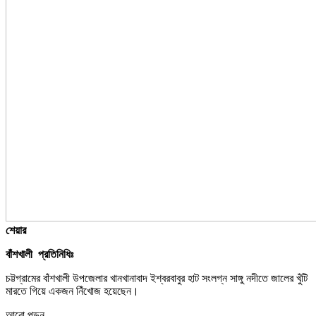
শেয়ার
বাঁশখালী প্রতিনিধিঃ
চট্টগ্রামের বাঁশখালী উপজেলার খানখানাবাদ ইশ্বরবাবুর হাট সংলগ্ন সাঙ্গু নদীতে জালের খুঁটি
মারতে গিয়ে একজন নিঁখোজ হয়েছেন।
আরো পড়ুন