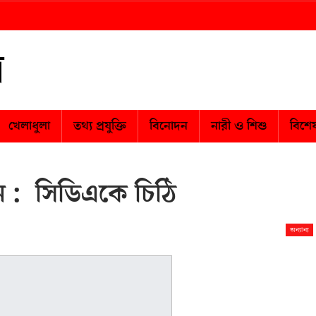
খেলাধুলা
তথ্য প্রযুক্তি
বিনোদন
নারী ও শিশু
বিশে
বন : সিডিএকে চিঠি
অন্যান্য