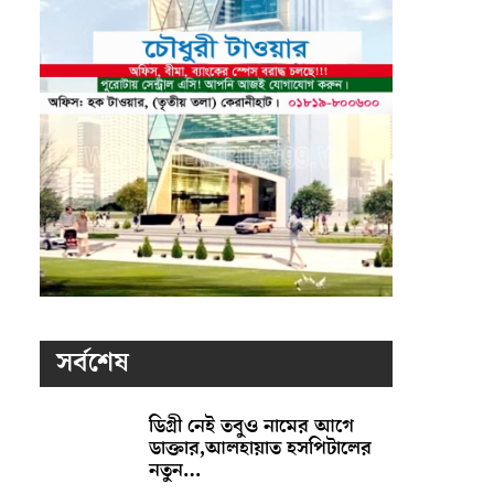
সর্বশেষ
ডিগ্রী নেই তবুও নামের আগে
ডাক্তার,আলহায়াত হসপিটালের
নতুন…