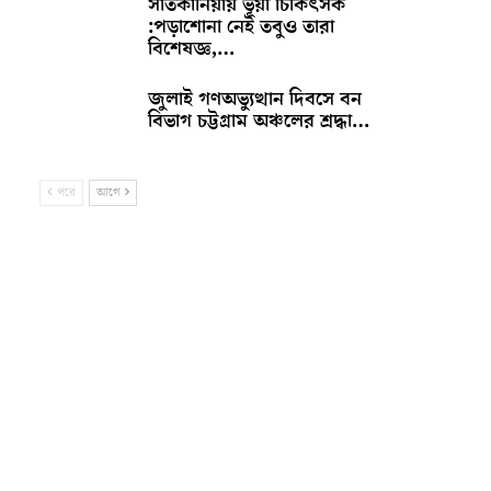
সাতকানিয়ায় ভূয়া চিকিৎসক
:পড়াশোনা নেই তবুও তারা
বিশেষজ্ঞ,…
জুলাই গণঅভ্যুত্থান দিবসে বন
বিভাগ চট্টগ্রাম অঞ্চলের শ্রদ্ধা…
পরে
আগে