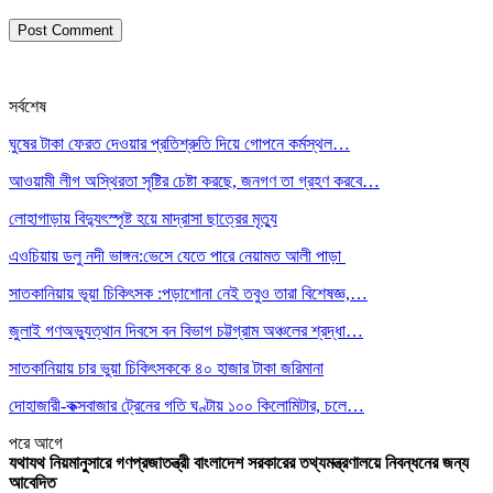
সর্বশেষ
ঘুষের টাকা ফেরত দেওয়ার প্রতিশ্রুতি দিয়ে গোপনে কর্মস্থল…
আওয়ামী লীগ অস্থিরতা সৃষ্টির চেষ্টা করছে, জনগণ তা গ্রহণ করবে…
লোহাগাড়ায় বিদ্যুৎস্পৃষ্ট হয়ে মাদ্রাসা ছাত্রের মৃত্যু
এওচিয়ায় ডলু নদী ভাঙ্গন:ভেসে যেতে পারে নেয়ামত আলী পাড়া
সাতকানিয়ায় ভূয়া চিকিৎসক :পড়াশোনা নেই তবুও তারা বিশেষজ্ঞ,…
জুলাই গণঅভ্যুত্থান দিবসে বন বিভাগ চট্টগ্রাম অঞ্চলের শ্রদ্ধা…
সাতকানিয়ায় চার ভুয়া চিকিৎসককে ৪০ হাজার টাকা জরিমানা
দোহাজারী-কক্সবাজার ট্রেনের গতি ঘণ্টায় ১০০ কিলোমিটার, চলে…
পরে
আগে
যথাযথ নিয়মানুসারে গণপ্রজাতন্ত্রী বাংলাদেশ সরকারের তথ্যমন্ত্রণালয়ে নিবন্ধনের জন্য
আবেদিত