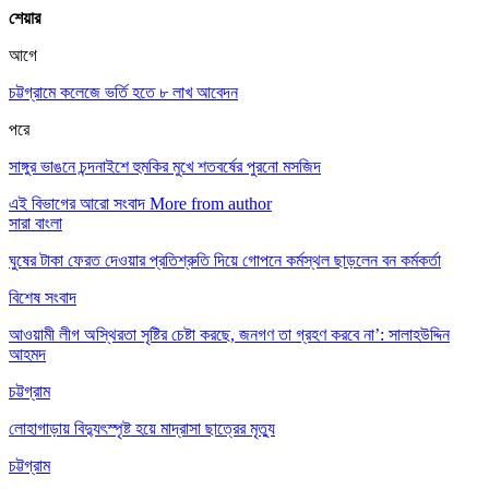
শেয়ার
আগে
চট্টগ্রামে কলেজে ভর্তি হতে ৮ লাখ আবেদন
পরে
সাঙ্গুর ভাঙনে চন্দনাইশে হুমকির মুখে শতবর্ষের পুরনো মসজিদ
এই বিভাগের আরো সংবাদ
More from author
সারা বাংলা
ঘুষের টাকা ফেরত দেওয়ার প্রতিশ্রুতি দিয়ে গোপনে কর্মস্থল ছাড়লেন বন কর্মকর্তা
বিশেষ সংবাদ
আওয়ামী লীগ অস্থিরতা সৃষ্টির চেষ্টা করছে, জনগণ তা গ্রহণ করবে না’: সালাহউদ্দিন
আহমদ
চট্টগ্রাম
লোহাগাড়ায় বিদ্যুৎস্পৃষ্ট হয়ে মাদ্রাসা ছাত্রের মৃত্যু
চট্টগ্রাম