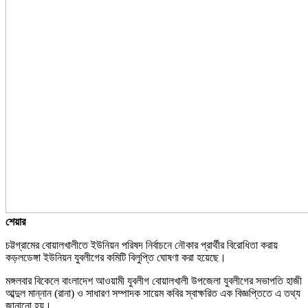
শেয়ার
চট্টগ্রামের বোয়ালখালীতে ইউনিয়ন পরিষদ নির্বাচনে নৌকার প্রার্থীর বিরোধিতা করায়
কড়লডেঙ্গা ইউনিয়ন যুবলীগের কমিটি বিলুপ্তি ঘোষণা করা হয়েছে।
মঙ্গলবার বিকেলে বাংলাদেশ আওয়ামী যুবলীগ বোয়ালখালী উপজেলা যুবলীগের সভাপতি হাজী
আব্দুল মান্নান (রানা) ও সাধারণ সম্পাদক সায়েম কবির স্বাক্ষরিত এক বিজ্ঞপ্তিতে এ তথ্য
জানানো হয়।