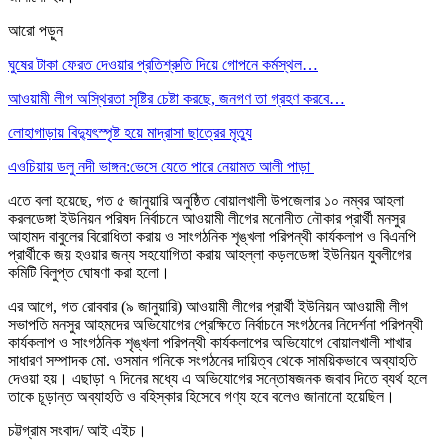
আরো পড়ুন
ঘুষের টাকা ফেরত দেওয়ার প্রতিশ্রুতি দিয়ে গোপনে কর্মস্থল…
আওয়ামী লীগ অস্থিরতা সৃষ্টির চেষ্টা করছে, জনগণ তা গ্রহণ করবে…
লোহাগাড়ায় বিদ্যুৎস্পৃষ্ট হয়ে মাদ্রাসা ছাত্রের মৃত্যু
এওচিয়ায় ডলু নদী ভাঙ্গন:ভেসে যেতে পারে নেয়ামত আলী পাড়া
এতে বলা হয়েছে, গত ৫ জানুয়ারি অনুষ্ঠিত বোয়ালখালী উপজেলার ১০ নম্বর আহলা
করলডেঙ্গা ইউনিয়ন পরিষদ নির্বাচনে আওয়ামী লীগের মনোনীত নৌকার প্রার্থী মনসুর
আহামদ বাবুলের বিরোধিতা করায় ও সাংগঠনিক শৃঙ্খলা পরিপন্থী কার্যকলাপ ও বিএনপি
প্রার্থীকে জয় হওয়ার জন্য সহযোগিতা করায় আহল্লা কড়লডেঙ্গা ইউনিয়ন যুবলীগের
কমিটি বিলুপ্ত ঘোষণা করা হলো।
এর আগে, গত রোববার (৯ জানুয়ারি) আওয়ামী লীগের প্রার্থী ইউনিয়ন আওয়ামী লীগ
সভাপতি মনসুর আহমদের অভিযোগের প্রেক্ষিতে নির্বাচনে সংগঠনের নিদের্শনা পরিপন্থী
কার্যকলাপ ও সাংগঠনিক শৃঙ্খলা পরিপন্থী কার্যকলাপের অভিযোগে বোয়ালখালী শাখার
সাধারণ সম্পাদক মো. ওসমান গনিকে সংগঠনের দায়িত্ব থেকে সাময়িকভাবে অব্যাহতি
দেওয়া হয়। এছাড়া ৭ দিনের মধ্যে এ অভিযোগের সন্তোষজনক জবাব দিতে ব্যর্থ হলে
তাকে চূড়ান্ত অব্যাহতি ও বহিস্কার হিসেবে গণ্য হবে বলেও জানানো হয়েছিল।
চট্টগ্রাম সংবাদ/ আই এইচ।