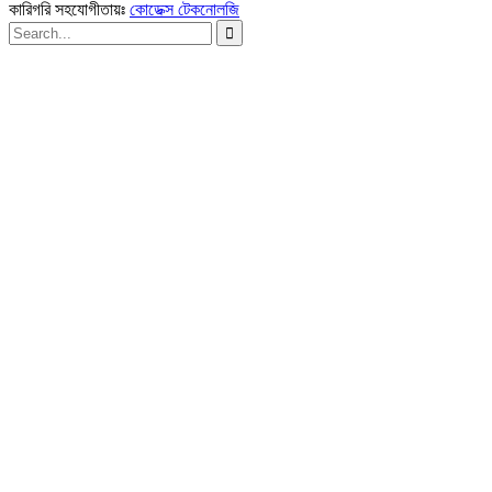
কারিগরি সহযোগীতায়ঃ
কোডেক্স টেকনোলজি