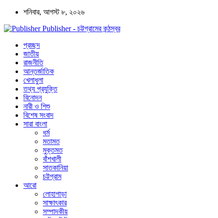
শনিবার, আগস্ট ৮, ২০২৬
Publisher - চট্টগ্রামের কন্ঠস্বর
প্রচ্ছদ
জাতীয়
রাজনীতি
আন্তর্জাতিক
খেলাধুলা
তথ্য প্রযুক্তি
বিনোদন
নারী ও শিশু
বিশেষ সংবাদ
সারা বাংলা
ধর্ম
মতামত
মুক্তমত
বাঁশখালী
সাতকানিয়া
চট্টগ্রাম
আরো
লোহাগাড়া
সাক্ষাৎকার
সম্পাদকীয়