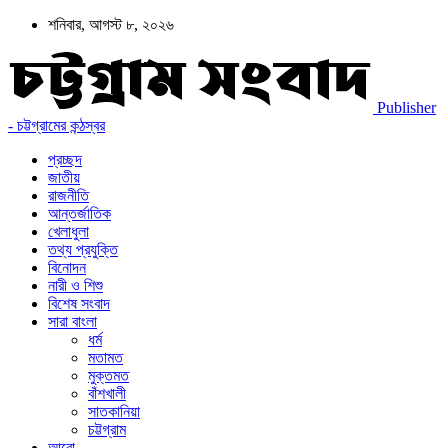
শনিবার, আগস্ট ৮, ২০২৬
Publisher
- চট্টগ্রামের কন্ঠস্বর
প্রচ্ছদ
জাতীয়
রাজনীতি
আন্তর্জাতিক
খেলাধুলা
তথ্য প্রযুক্তি
বিনোদন
নারী ও শিশু
বিশেষ সংবাদ
সারা বাংলা
ধর্ম
মতামত
মুক্তমত
বাঁশখালী
সাতকানিয়া
চট্টগ্রাম
আরো