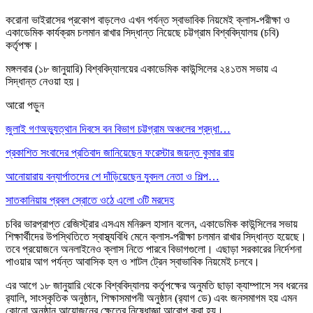
করোনা ভাইরাসের প্রকোপ বাড়লেও এখন পর্যন্ত স্বাভাবিক নিয়মেই ক্লাস-পরীক্ষা ও
একাডেমিক কার্যক্রম চলমান রাখার সিদ্ধান্ত নিয়েছে চট্টগ্রাম বিশ্ববিদ্যালয় (চবি)
কর্তৃপক্ষ।
মঙ্গলবার (১৮ জানুয়ারি) বিশ্ববিদ্যালয়ের একাডেমিক কাউন্সিলের ২৪১তম সভায় এ
সিদ্ধান্ত নেওয়া হয়।
আরো পড়ুন
জুলাই গণঅভ্যুত্থান দিবসে বন বিভাগ চট্টগ্রাম অঞ্চলের শ্রদ্ধা…
প্রকাশিত সংবাদের প্রতিবাদ জানিয়েছেন ফরেস্টার জয়ন্ত কুমার রায়
আনোয়ারায় বন্যার্পাতদের শে দাঁড়িয়েছেন যুবদল নেতা ও শিল্প…
সাতকানিয়ায় প্রবল স্রোতে ওঠে এলো ৩টি মরদেহ
চবির ভারপ্রাপ্ত রেজিস্ট্রার এসএম মনিরুল হাসান বলেন, একাডেমিক কাউন্সিলের সভায়
শিক্ষার্থীদের উপস্থিতিতে স্বাস্থ্যবিধি মেনে ক্লাস-পরীক্ষা চলমান রাখার সিদ্ধান্ত হয়েছে।
তবে প্রয়োজনে অনলাইনেও ক্লাস নিতে পারবে বিভাগগুলো। এছাড়া সরকারের নির্দেশনা
পাওয়ার আগ পর্যন্ত আবাসিক হল ও শাটল ট্রেন স্বাভাবিক নিয়মেই চলবে।
এর আগে ১৮ জানুয়ারি থেকে বিশ্ববিদ্যালয় কর্তৃপক্ষের অনুমতি ছাড়া ক্যাম্পাসে সব ধরনের
র‍্যালি, সাংস্কৃতিক অনুষ্ঠান, শিক্ষাসমাপনী অনুষ্ঠান (র‍্যাগ ডে) এবং জনসমাগম হয় এমন
কোনো অনুষ্ঠান আয়োজনের ক্ষেত্রে নিষেধাজ্ঞা আরোপ করা হয়।