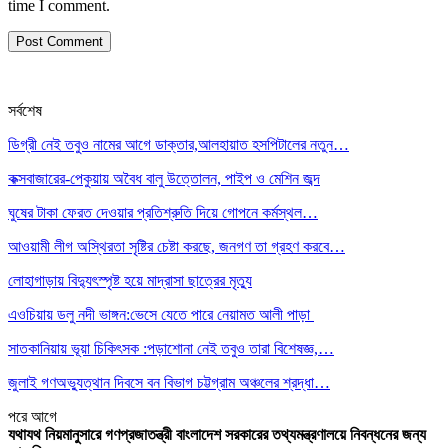
time I comment.
সর্বশেষ
ডিগ্রী নেই তবুও নামের আগে ডাক্তার,আলহায়াত হসপিটালের নতুন…
কক্সবাজারের-পেকুয়ায় অবৈধ বালু উত্তোলন, পাইপ ও মেশিন জব্দ
ঘুষের টাকা ফেরত দেওয়ার প্রতিশ্রুতি দিয়ে গোপনে কর্মস্থল…
আওয়ামী লীগ অস্থিরতা সৃষ্টির চেষ্টা করছে, জনগণ তা গ্রহণ করবে…
লোহাগাড়ায় বিদ্যুৎস্পৃষ্ট হয়ে মাদ্রাসা ছাত্রের মৃত্যু
এওচিয়ায় ডলু নদী ভাঙ্গন:ভেসে যেতে পারে নেয়ামত আলী পাড়া
সাতকানিয়ায় ভূয়া চিকিৎসক :পড়াশোনা নেই তবুও তারা বিশেষজ্ঞ,…
জুলাই গণঅভ্যুত্থান দিবসে বন বিভাগ চট্টগ্রাম অঞ্চলের শ্রদ্ধা…
পরে
আগে
যথাযথ নিয়মানুসারে গণপ্রজাতন্ত্রী বাংলাদেশ সরকারের তথ্যমন্ত্রণালয়ে নিবন্ধনের জন্য