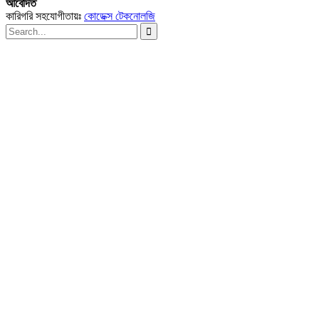
আবেদিত
কারিগরি সহযোগীতায়ঃ
কোডেক্স টেকনোলজি