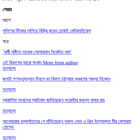
শেয়ার
আগে
পুলিশের স্টিকার লাগিয়ে বিক্রি করেন চোরাই মোটরসাইকেল
পরে
`কর্মী সৃষ্টিতে তারেক সোলায়মান নিবেদিত নাম’
এই বিভাগের আরো সংবাদ
More from author
অন্যান্য
জুলাই গণঅভ্যুত্থান দিবসে বন বিভাগ চট্টগ্রাম অঞ্চলের শ্রদ্ধা নিবেদন
অন্যান্য
প্রকাশিত সংবাদের প্রতিবাদ জানিয়েছেন ফরেস্টার জয়ন্ত কুমার রায়
অন্যান্য
আনোয়ারায় বন্যার্পাতদের শে দাঁড়িয়েছেন যুবদল নেতা ও শিল্প উদ্যোক্তা মীর মোশারফ
হোসেন ‎
অন্যান্য