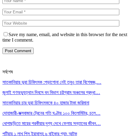
Save my name, email, and website in this browser for the next
time I comment.
সর্বশেষ
সাতকানিয়ায় ভূয়া চিকিৎসক :পড়াশোনা নেই তবুও তারা বিশেষজ্ঞ,…
জুলাই গণঅভ্যুত্থান দিবসে বন বিভাগ চট্টগ্রাম অঞ্চলের শ্রদ্ধা…
সাতকানিয়ায় চার ভুয়া চিকিৎসককে ৪০ হাজার টাকা জরিমানা
দোহাজারী-কক্সবাজার ট্রেনের গতি ঘণ্টায় ১০০ কিলোমিটার, চলে…
ধোপাছড়িতে মায়ের পরকীয়ার দৃশ্য দেখে ফেলায় সন্তানের জীবন…
পটিয়ায় ১ লাখ পিস ইয়াবাসহ ৬ বাইকার গ্যাং আটক