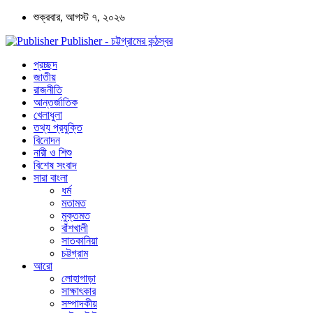
শুক্রবার, আগস্ট ৭, ২০২৬
Publisher - চট্টগ্রামের কন্ঠস্বর
প্রচ্ছদ
জাতীয়
রাজনীতি
আন্তর্জাতিক
খেলাধুলা
তথ্য প্রযুক্তি
বিনোদন
নারী ও শিশু
বিশেষ সংবাদ
সারা বাংলা
ধর্ম
মতামত
মুক্তমত
বাঁশখালী
সাতকানিয়া
চট্টগ্রাম
আরো
লোহাগাড়া
সাক্ষাৎকার
সম্পাদকীয়