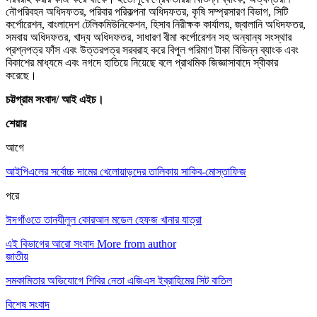
নৌপরিবহন অধিদফতর, পরিবার পরিকল্পনা অধিদফতর, কৃষি সম্প্রসারণ বিভাগ, সিটি
কর্পোরেশন, বাংলাদেশ টেলিকমিউনিকেশন, হিসাব নিরীক্ষক কার্যালয়, জ্বালানি অধিদফতর,
সমবায় অধিদফতর, খাদ্য অধিদফতর, সাধারণ বীমা কর্পোরেশন সহ অন্যান্য সংস্থার
প্রশ্নপত্র ফাঁস এবং উত্তরপত্র সরবরাহ করে বিপুল পরিমাণ টাকা বিভিন্ন ব্যাংক এবং
বিকাশের মাধ্যমে এবং নগদে হাতিয়ে নিয়েছে বলে প্রাথমিক জিজ্ঞাসাবাদে স্বীকার
করেছে।
চট্টগ্রাম সংবাদ/ আই এইচ।
শেয়ার
আগে
আইপিএলের সর্বোচ্চ দামের খেলোয়াড়দের তালিকায় সাকিব-মোস্তাফিজ
পরে
ঈদগাঁওতে তানযীলুল কোরআন মডেল হেফজ খানার যাত্রা
এই বিভাগের আরো সংবাদ
More from author
জাতীয়
সমকামিতার অভিযোগে শিবির নেতা এজিএস ইব্রাহিমের সিট বাতিল
বিশেষ সংবাদ