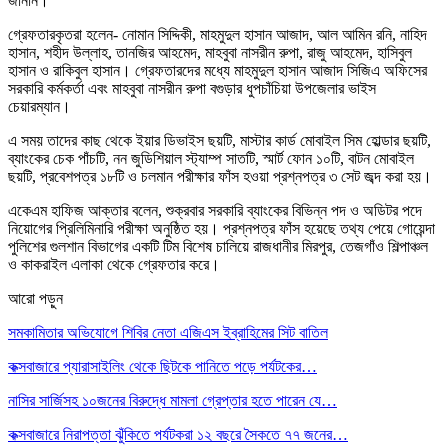
জানান।
গ্রেফতারকৃতরা হলেন- নোমান সিদ্দিকী, মাহমুদুল হাসান আজাদ, আল আমিন রনি, নাহিদ
হাসান, শহীদ উল্লাহ, তানজির আহমেদ, মাহবুবা নাসরীন রুপা, রাজু আহমেদ, হাসিবুল
হাসান ও রাকিবুল হাসান। গ্রেফতারদের মধ্যে মাহমুদুল হাসান আজাদ সিজিএ অফিসের
সরকারি কর্মকর্তা এবং মাহবুবা নাসরীন রুপা বগুড়ার ধুপচাঁচিয়া উপজেলার ভাইস
চেয়ারম্যান।
এ সময় তাদের কাছ থেকে ইয়ার ডিভাইস ছয়টি, মাস্টার কার্ড মোবাইল সিম হোল্ডার ছয়টি,
ব্যাংকের চেক পাঁচটি, নন জুডিশিয়াল স্ট্যাম্প সাতটি, স্মার্ট ফোন ১০টি, বাটন মোবাইল
ছয়টি, প্রবেশপত্র ১৮টি ও চলমান পরীক্ষার ফাঁস হওয়া প্রশ্নপত্র ৩ সেট জব্দ করা হয়।
একেএম হাফিজ আক্তার বলেন, শুক্রবার সরকারি ব্যাংকের বিভিন্ন পদ ও অডিটর পদে
নিয়োগের প্রিলিমিনারি পরীক্ষা অনুষ্ঠিত হয়। প্রশ্নপত্র ফাঁস হয়েছে তথ্য পেয়ে গোয়েন্দা
পুলিশের গুলশান বিভাগের একটি টিম বিশেষ চালিয়ে রাজধানীর মিরপুর, তেজগাঁও শিল্পাঞ্চল
ও কাকরাইল এলাকা থেকে গ্রেফতার করে।
আরো পড়ুন
সমকামিতার অভিযোগে শিবির নেতা এজিএস ইব্রাহিমের সিট বাতিল
কক্সবাজারে প্যারাসাইলিং থেকে ছিটকে পানিতে পড়ে পর্যটকের…
নাসির সার্জিসহ ১০জনের বিরুদ্ধে মামলা গ্রেপ্তার হতে পারেন যে…
কক্সবাজারে নিরাপত্তা ঝুঁকিতে পর্যটকরা ১২ বছরে সৈকতে ৭৭ জনের…