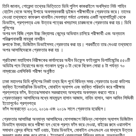
তিনি জানান, গোয়েন্দা তথ্যের ভিত্তিতে ডিবি পুলিশ কাকরাইলে অবস্থিত নিউ শাহিন
হোটেল থেকে অসাধু উপায়ে অবলম্বনকারী দুইজন পরীক্ষার্থীকে গ্রেফতার করে। তাদের
দেওয়া তথ্যমতে কাফরুল থানাধীন সেনপাড়া পর্বতা এলাকার একটি অ্যাপার্টমেন্ট থেকে
ডিভাইস, প্রশ্নপত্র এবং উত্তর পত্রের খসড়াসহ চারজনকে গ্রেফতার করা হয়। ডিবি
পুলিশের
অপর দল বিজি প্রেস উচ্চ বিদ্যালয় কেন্দ্রে অভিযান চালিয়ে পরীক্ষার্থী এবং অন্যতম
পরিকল্পনাকারী মাহবুবা নাসরীন
রুপাকে টাকা, ডিজিটাল ডিভাইসসহ গ্রেফতার করা হয়। পরবর্তীতে তার দেওয়া তথ্যমতে
অপর আসামিদেরকে গ্রেফতার করা হয় ।
প্রতিরক্ষা মহাহিসাব নিরীক্ষকের কার্যালয়ের অধীন ডিফেন্স ফাইন্যান্স ডিপার্টমেন্টের ৫৫০টি
অডিটর পদে নিয়োগের জন্য গতকাল দুপুর ৩ টা থেকে বিকেল সোয়া ৪ টা পর্যন্ত ৭০
নাম্বারের এমসিকিউ পরীক্ষা অনুষ্ঠিত
ঢাকা মহানগর ডিবি পুলিশের নিকট তথ্য ছিল পূর্বে বিভিন্ন সময় গ্রেফতার হওয়া কতিপয়
ব্যক্তি ইলেকট্রনিক ডিভাইস, মোবাইল অ্যাপস এবং ব্যক্তি পরিবর্তন করে পরীক্ষায়
প্রশ্নপত্র ফাঁস, উত্তর/সমাধান সরবরাহসহ অসদুপায় অবলম্বন করতে পারে।
গ্রেফতারকৃত আসামিদের মধ্যে মাহমুদুল হাসান আজাদ, নাহিদ হাসান, আল আমিন সিদ্দিকী
ইতোপূর্বেও প্রশ্নপত্র
ফাঁস সংক্রান্তে ২০১৩, ২০১৬ এবং ২০১৯ সালে গ্রেফতার হয়েছিল।
গ্রেফতার আসামিরা অন্যান্য আসামিদের যোগসাজশে বিভিন্ন সোশ্যাল অ্যাপস ডিজিটাল
ডিভাইস ব্যবহার করে পরীক্ষা হল থেকে প্রশ্ন ফাঁস করে দেওয়া, বাইরের রুমে ওয়ানস্টপ
সমাধান কেন্দ্র বসিয়ে স্মার্ট ওয়াচ, ইয়ার ডিভাইস, মোবাইল এসএমএস এর মাধ্যমে উত্তর
সরবরাহ করার কাজ করে থাকে। ইতোপূর্বে গ্রেফতাররা বিভিন্ন ব্যাংক, অভ্যন্তরীণ