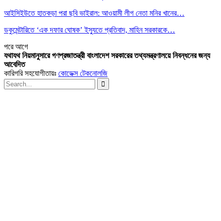
আইসিইউতে হাতকড়া পরা ছবি ভাইরাল: আওয়ামী লীগ নেতা মনির খানের…
ডকুমেন্টারিতে ‘এক দফার ঘোষক’ ইস্যুতে প্রতিবাদ, মাহিন সরকারকে…
পরে
আগে
যথাযথ নিয়মানুসারে গণপ্রজাতন্ত্রী বাংলাদেশ সরকারের তথ্যমন্ত্রণালয়ে নিবন্ধনের জন্য
আবেদিত
কারিগরি সহযোগীতায়ঃ
কোডেক্স টেকনোলজি