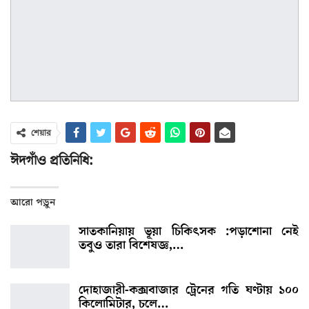
শেয়ার
ঈদগাঁও প্রতিনিধি:
আরো পড়ুন
সাতকানিয়ায় ভূয়া চিকিৎসক :পড়াশোনা নেই
তবুও তারা বিশেষজ্ঞ,…
দোহাজারী-কক্সবাজার ট্রেনের গতি ঘণ্টায় ১০০
কিলোমিটার, চলে…