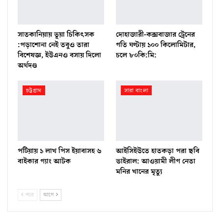
সাতকানিয়ায় ভূয়া চিকিৎসক
দোহাজারী-কক্সবাজার ট্রেনের
:পড়াশোনা নেই তবুও তারা
গতি ঘণ্টায় ১০০ কিলোমিটার,
বিশেষজ্ঞ, ইউএনও বসায় দিলো
চলে ৮০কি:মি:
অর্থদণ্ড
চট্টগ্রাম
সারা বাংলা
পটিয়ায় ১ লাখ পিস ইয়াবাসহ ৬
আইসিইউতে হাতকড়া পরা ছবি
বাইকার গ্যাং আটক
ভাইরাল: আওয়ামী লীগ নেতা
মনির খানের মৃত্যু
পরে
আগে