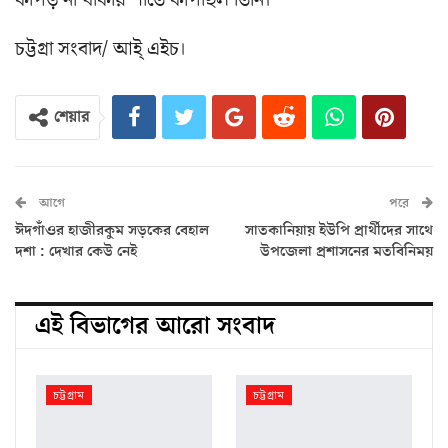
কাপড় না থাকায় শীতে কাঁপছিল তিনি।
চট্টগ্রা সংবাদ/ আই্ এইচ।
শেয়ার
আগে
পরে
ঈদগাঁওর হাজীরকুম সড়কের বেহাল
সাতকানিয়ায় ইউপি প্রার্থীদের সাথে
দশা : দেখার কেউ নেই
উপজেলা প্রশাসনের মতবিনিময়
এই বিভাগের আরো সংবাদ
চট্টগ্রাম
চট্টগ্রাম