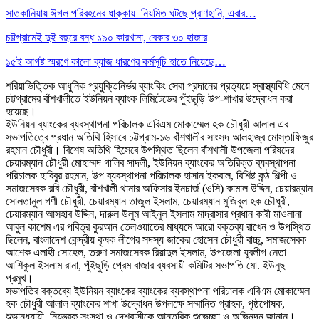
সাতকানিয়ায় ঈগল পরিবহনের ধাক্কায় নিয়মিত ঘটছে প্রাণহানি, এবার…
চট্টগ্রামেই দুই বছরে বন্ধ ১৯০ কারখানা, বেকার ৩০ হাজার
১৫ই আগষ্ট স্মরণে কালো ব্যাজ ধারণের কর্মসূচি হাতে নিয়েছে…
শরিয়াভিত্তিক আধুনিক প্রযুক্তিনির্ভর ব্যাংকিং সেবা প্রদানের প্রত্যয়ে স্বাস্থ্যবিধি মেনে
চট্টগ্রামের বাঁশখালীতে ইউনিয়ন ব্যাংক লিমিটেডের পুঁইছুড়ি উপ-শাখার উদ্বোধন করা
হয়েছে।
ইউনিয়ন ব্যাংকের ব্যবস্থাপনা পরিচালক এবিএম মোকাম্মেল হক চৌধুরী আলাল এর
সভাপতিত্বে প্রধান অতিথি হিসাবে চট্টগ্রাম-১৬ বাঁশখালীর সাংসদ আলহাজ্ব মোস্তাফিজুর
রহমান চৌধুরী। বিশেষ অতিথি হিসেবে উপস্থিত ছিলেন বাঁশখালী উপজেলা পরিষদের
চেয়ারম্যান চৌধুরী মোহাম্মদ গালিব সাদলী, ইউনিয়ন ব্যাংকের অতিরিক্ত ব্যবস্থাপনা
পরিচালক হাবিবুর রহমান, উপ ব্যবস্থাপনা পরিচালক হাসান ইকবাল, বিশিষ্ট কন্ঠ শিল্পী ও
সমাজসেবক রবি চৌধুরী, বাঁশখালী থানার অফিসার ইনচার্জ (ওসি) কামাল উদ্দিন, চেয়ারম্যান
সোলতানুল গণী চৌধুরী, চেয়ারম্যান তাজুল ইসলাম, চেয়ারম্যান মুজিবুল হক চৌধুরী,
চেয়ারম্যান আসহাব উদ্দিন, দারুল উলুম আইনুল ইসলাম মাদ্রাসার প্রধান কারী মাওলানা
আবুল কাশেম এর পবিত্র কুরআন তেলওয়াতের মাধ্যমে আরো বক্তব্য রাখেন ও উপস্থিত
ছিলেন, বাংলাদেশ কেন্দ্রীয় কৃষক লীগের সদস্য জাকের হোসেন চৌধুরী বাচ্চু, সমাজসেবক
আশেক এলাহী সোহেল, তরুণ সমাজসেবক রিয়াদুল ইসলাম, উপজেলা যুবলীগ নেতা
আশিকুল ইসলাম রানা, পুঁইছুড়ি প্রেম বাজার ব্যবসায়ী কমিটির সভাপতি মো. ইউনুছ
প্রমুখ।
সভাপতির বক্তব্যে ইউনিয়ন ব্যাংকের ব্যাংকের ব্যবস্থাপনা পরিচালক এবিএম মোকাম্মেল
হক চৌধুরী আলাল ব্যাংকের শাখা উদ্বোধন উপলক্ষে সম্মানিত গ্রাহক, পৃষ্ঠপোষক,
শুভানুধ্যায়ী, নিয়ন্ত্রক সংস্থা ও দেশবাসীকে আন্তরিক শুভেচ্ছা ও অভিনন্দন জানান।