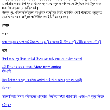
এ ছাড়াও আরো উপস্থিত ছিলেন ব্যাংকের প্রধান কার্যালয়ের ঊর্ধ্বতন নির্বাহীবৃন্দ এবং
স্থানীয় গণ্যমান্য ব্যক্তিবর্গ।
উল্লেখ্য, শরিআহভিত্তিক আধুনিক প্রযুক্তি নির্ভর ব্যাংকিং সেবা প্রদানের প্রত্যয়ে
২০১৩ সালের ১ এপ্রিল প্রতিষ্ঠিত হয় ইউনিয়ন ব্যাংক।
শেয়ার
আগে
লোহাগাড়ায় ২৬শে মার্চ উদযাপনে কেন্দ্রীয় আওয়ামী লীগ নেত্রী-রিজিয়া রেজা চৌধুরী
পরে
ঈদগাঁওতে স্বাধীনতা কবিতা উৎসব ৩০ মার্চ, দেয়ালে দেয়ালে আল্পনা
এই বিভাগের আরো সংবাদ
More from author
বাঁশখালী
তিন উপজেলার বন্যা কবলিত এলাকা পরিদর্শনে আসছেন প্রধানমন্ত্রী
চট্টগ্রাম
সাতকানিয়ায় ঈগল পরিবহনের ধাক্কায় নিয়মিত ঘটছে প্রাণহানি, এবার এক বৃদ্ধা নিহত
চট্টগ্রাম