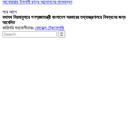
আনোয়ারায় ইসলামী ছাত্র আন্দোলনের মানববন্ধন
পরে
আগে
যথাযথ নিয়মানুসারে গণপ্রজাতন্ত্রী বাংলাদেশ সরকারের তথ্যমন্ত্রণালয়ে নিবন্ধনের জন্য
আবেদিত
কারিগরি সহযোগীতায়ঃ
কোডেক্স টেকনোলজি