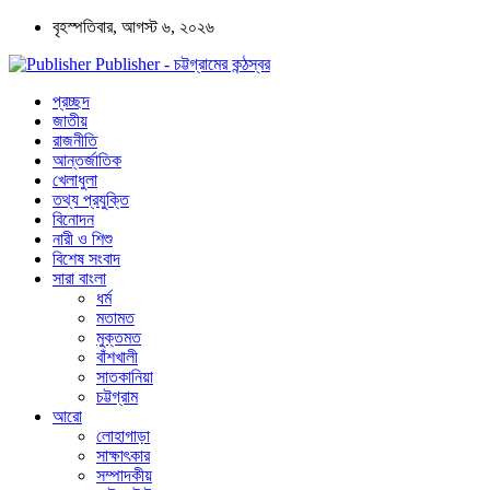
বৃহস্পতিবার, আগস্ট ৬, ২০২৬
Publisher - চট্টগ্রামের কন্ঠস্বর
প্রচ্ছদ
জাতীয়
রাজনীতি
আন্তর্জাতিক
খেলাধুলা
তথ্য প্রযুক্তি
বিনোদন
নারী ও শিশু
বিশেষ সংবাদ
সারা বাংলা
ধর্ম
মতামত
মুক্তমত
বাঁশখালী
সাতকানিয়া
চট্টগ্রাম
আরো
লোহাগাড়া
সাক্ষাৎকার
সম্পাদকীয়