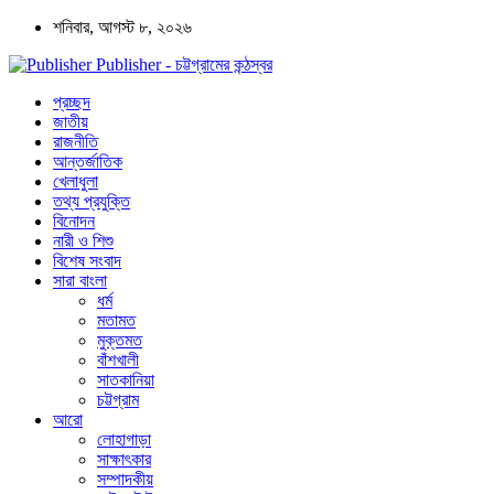
শনিবার, আগস্ট ৮, ২০২৬
Publisher - চট্টগ্রামের কন্ঠস্বর
প্রচ্ছদ
জাতীয়
রাজনীতি
আন্তর্জাতিক
খেলাধুলা
তথ্য প্রযুক্তি
বিনোদন
নারী ও শিশু
বিশেষ সংবাদ
সারা বাংলা
ধর্ম
মতামত
মুক্তমত
বাঁশখালী
সাতকানিয়া
চট্টগ্রাম
আরো
লোহাগাড়া
সাক্ষাৎকার
সম্পাদকীয়