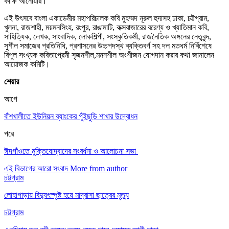
কাফি আনোয়ার।
এই উৎসবে বাংলা একাডেমীর মহাপরিচালক কবি মুহম্মদ নূরুল হুদাসহ ঢাকা, চট্টগ্রাম,
খুলনা, রাজশাহী, ময়মনসিংহ, রংপুর, রাঙামাটি, কক্সবাজারের বরেণ্য ও খ্যাতিমান কবি,
সাহিত্যিক, লেখক, সাংবাদিক, লোকশিল্পী, সংস্কৃতিকর্মী, রাজনৈতিক অঙ্গনের নেতৃবৃন্দ,
সুশীল সমাজের প্রতিনিধি, প্রশাসনের উচ্চপদস্থ ব্যক্তিবর্গ সহ দল মতধর্ম নির্বিশেষে
বিপুল সংখ্যক কবিতাপ্রেমী সৃজনশীল,মননশীল অংশীজন যোগদান করার কথা জানালেন
আয়োজক কমিটি।
শেয়ার
আগে
বাঁশখালীতে ইউনিয়ন ব্যাংকের পুঁইছুড়ি শাখার উদ্বোধন
পরে
ঈদগাঁওতে মুক্তিযোদ্বাদের সংবর্ধনা ও আলোচনা সভা
এই বিভাগের আরো সংবাদ
More from author
চট্টগ্রাম
লোহাগাড়ায় বিদ্যুৎস্পৃষ্ট হয়ে মাদ্রাসা ছাত্রের মৃত্যু
চট্টগ্রাম