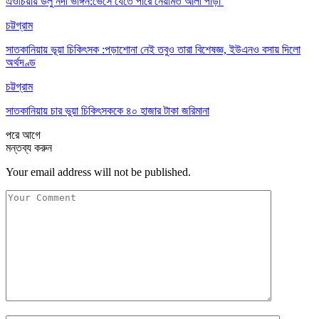
এওচিয়ায় ডলু নদী ভাঙ্গন:ভেসে যেতে পারে নেয়ামত আলী পাড়া
চট্টগ্রাম
সাতকানিয়ায় ভূয়া চিকিৎসক :পড়াশোনা নেই তবুও তারা বিশেষজ্ঞ, ইউএনও বসায় দিলো
অর্থদণ্ড
চট্টগ্রাম
সাতকানিয়ায় চার ভুয়া চিকিৎসককে ৪০ হাজার টাকা জরিমানা
পরে
আগে
মন্তব্য করুন
Your email address will not be published.