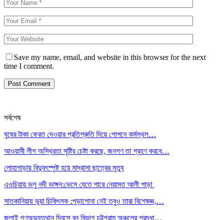
Save my name, email, and website in this browser for the next
time I comment.
সর্বশেষ
ঘুষের টাকা ফেরত দেওয়ার প্রতিশ্রুতি দিয়ে গোপনে কর্মস্থল…
আওয়ামী লীগ অস্থিরতা সৃষ্টির চেষ্টা করছে, জনগণ তা গ্রহণ করবে…
লোহাগাড়ায় বিদ্যুৎস্পৃষ্ট হয়ে মাদ্রাসা ছাত্রের মৃত্যু
এওচিয়ায় ডলু নদী ভাঙ্গন:ভেসে যেতে পারে নেয়ামত আলী পাড়া
সাতকানিয়ায় ভূয়া চিকিৎসক :পড়াশোনা নেই তবুও তারা বিশেষজ্ঞ,…
জুলাই গণঅভ্যুত্থান দিবসে বন বিভাগ চট্টগ্রাম অঞ্চলের শ্রদ্ধা…