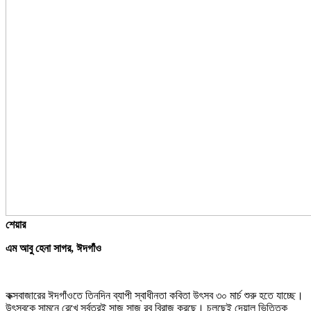
শেয়ার
এম আবু হেনা সাগর, ঈদগাঁও
কক্সবাজারের ঈদগাঁওতে তিনদিন ব্যাপী স্বাধীনতা কবিতা উৎসব ৩০ মার্চ শুরু হতে যাচ্ছে।
উৎসবকে সামনে রেখে সর্বত্রই সাজ সাজ রব বিরাজ করছে। চলছেই দেয়াল ভিত্তিক