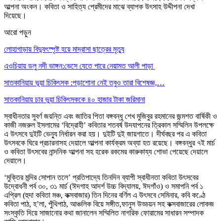
আল্পনা অংকন। কবিতা ও সাহিত্য প্রেমীদের মাঝে ব্যাপক উৎসাহ উদ্দীপনা দেখা
দিয়েছে।
আরো পড়ুন
লোহাগাড়ায় বিদ্যুৎস্পৃষ্ট হয়ে মাদ্রাসা ছাত্রের মৃত্যু
এওচিয়ায় ডলু নদী ভাঙ্গন:ভেসে যেতে পারে নেয়ামত আলী পাড়া
সাতকানিয়ায় ভূয়া চিকিৎসক :পড়াশোনা নেই তবুও তারা বিশেষজ্ঞ,…
সাতকানিয়ায় চার ভুয়া চিকিৎসককে ৪০ হাজার টাকা জরিমানা
স্বাধীনতার সুবর্ণ জয়ন্তি এবং জাতির পিতা বঙ্গবন্ধু শেখ মুজিবুর রহমানের জন্মশত বার্ষিকী ও
কাজী নজরুল ইসলামের ‘বিদ্রোহী’ কবিতার শতবর্ষ উদযাপনের ত্রিকাল সম্মিলিন উপলক্ষে
এ উৎসবে দুইটি ভেন্যু নির্ধারন করা হয়। দুইটি দুই জায়গাতে। দীর্ঘবছর পর এ কবিতা
উৎসবকে ঘিরে প্রচারনাসহ দেয়ালে আল্পনা কার্যক্রম অব্যা হত রয়েছে। বঙ্গবন্ধুর ৭ই মার্চ
ও কবিতা উৎসবের নান্দনিক আল্পনা সহ হরেক রকমের কারুকায্য শোভা পেয়েছে দেয়ালে
দেয়ালে।
‘মুক্তির মন্দির সোপান তলে’ প্রতিপাদ্যে তিনদিন ব্যাপী স্বাধীনতা কবিতা উৎসবের
উদ্বোধনী পর্ব ৩০, ৩১ মার্চ (ঈদগাহ আদর্শ উচ্চ বিদ্যালয়, ঈদগাঁও) ও সমাপনি পর্ব ১
এপ্রিল (হুদা কবিতা মঞ্চ, কক্সবাজার) তিন দিনের বর্ণিল এ উৎসবে সেমিনার, কবি কণ্ঠে
কবিতা পাঠ, হ’লা, পুঁথিপাঠ, আঞ্চলিক বিয়ে সঙ্গীত,ফানুস উড্ডয়ন সহ কক্সবাজারের লোকজ
সংস্কৃতি দিয়ে সাজানোর কথা জানালেন সম্মিলিত নাগরিক ফোরামের সাধারন সম্পাদক