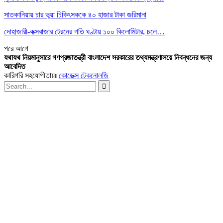
সাতকানিয়ায় চার ভুয়া চিকিৎসককে ৪০ হাজার টাকা জরিমানা
দোহাজারী-কক্সবাজার ট্রেনের গতি ঘণ্টায় ১০০ কিলোমিটার, চলে…
পরে
আগে
যথাযথ নিয়মানুসারে গণপ্রজাতন্ত্রী বাংলাদেশ সরকারের তথ্যমন্ত্রণালয়ে নিবন্ধনের জন্য
আবেদিত
কারিগরি সহযোগীতায়ঃ
কোডেক্স টেকনোলজি