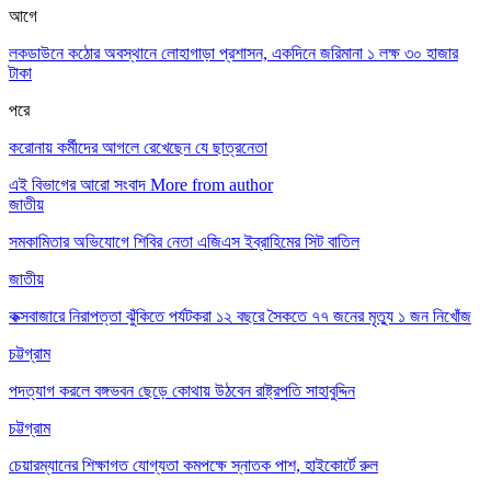
আগে
লকডাউনে কঠোর অবস্থানে লোহাগাড়া প্রশাসন, একদিনে জরিমানা ১ লক্ষ ৩০ হাজার
টাকা
পরে
করোনায় কর্মীদের আগলে রেখেছেন যে ছাত্রনেতা
এই বিভাগের আরো সংবাদ
More from author
জাতীয়
সমকামিতার অভিযোগে শিবির নেতা এজিএস ইব্রাহিমের সিট বাতিল
জাতীয়
কক্সবাজারে নিরাপত্তা ঝুঁকিতে পর্যটকরা ১২ বছরে সৈকতে ৭৭ জনের মৃত্যু ১ জন নিখোঁজ
চট্টগ্রাম
পদত্যাগ করলে বঙ্গভবন ছেড়ে কোথায় উঠবেন রাষ্ট্রপতি সাহাবুদ্দিন
চট্টগ্রাম
চেয়ারম্যানের শিক্ষাগত যোগ্যতা কমপক্ষে স্নাতক পাশ, হাইকোর্টে রুল