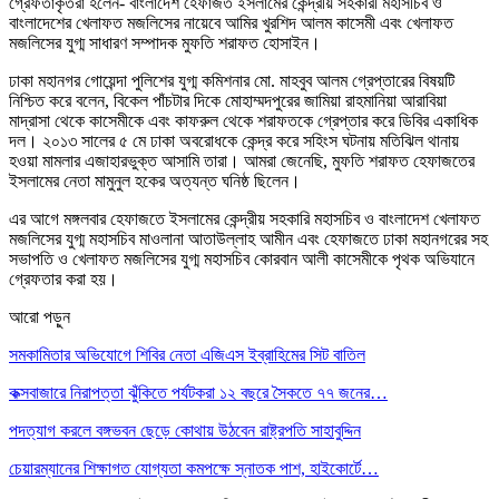
গ্রেফতাকৃতরা হলেন- বাংলাদেশ হেফাজত ইসলামের কেন্দ্রীয় সহকারী মহাসচিব ও
বাংলাদেশের খেলাফত মজলিসের নায়েবে আমির খুরশিদ আলম কাসেমী এবং খেলাফত
মজলিসের যুগ্ম সাধারণ সম্পাদক মুফতি শরাফত হোসাইন।
ঢাকা মহানগর গোয়েন্দা পুলিশের যুগ্ম কমিশনার মো. মাহবুব আলম গ্রেপ্তারের বিষয়টি
নিশ্চিত করে বলেন, বিকেল পাঁচটার দিকে মোহাম্মদপুরের জামিয়া রাহমানিয়া আরাবিয়া
মাদ্রাসা থেকে কাসেমীকে এবং কাফরুল থেকে শরাফতকে গ্রেপ্তার করে ডিবির একাধিক
দল। ২০১৩ সালের ৫ মে ঢাকা অবরোধকে কেন্দ্র করে সহিংস ঘটনায় মতিঝিল থানায়
হওয়া মামলার এজাহারভুক্ত আসামি তারা। আমরা জেনেছি, মুফতি শরাফত হেফাজতের
ইসলামের নেতা মামুনুল হকের অত্যন্ত ঘনিষ্ঠ ছিলেন।
এর আগে মঙ্গলবার হেফাজতে ইসলামের কেন্দ্রীয় সহকারি মহাসচিব ও বাংলাদেশ খেলাফত
মজলিসের যুগ্ম মহাসচিব মাওলানা আতাউল্লাহ আমীন এবং হেফাজতে ঢাকা মহানগরের সহ
সভাপতি ও খেলাফত মজলিসের যুগ্ম মহাসচিব কোরবান আলী কাসেমীকে পৃথক অভিযানে
গ্রেফতার করা হয়।
আরো পড়ুন
সমকামিতার অভিযোগে শিবির নেতা এজিএস ইব্রাহিমের সিট বাতিল
কক্সবাজারে নিরাপত্তা ঝুঁকিতে পর্যটকরা ১২ বছরে সৈকতে ৭৭ জনের…
পদত্যাগ করলে বঙ্গভবন ছেড়ে কোথায় উঠবেন রাষ্ট্রপতি সাহাবুদ্দিন
চেয়ারম্যানের শিক্ষাগত যোগ্যতা কমপক্ষে স্নাতক পাশ, হাইকোর্টে…