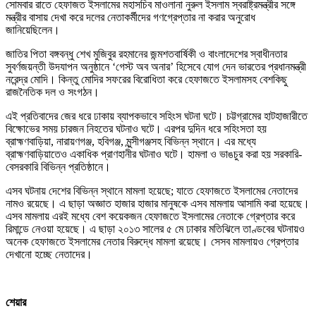
সোমবার রাতে হেফাজত ইসলামের মহাসচিব মাওলানা নুরুল ইসলাম স্বরাষ্ট্রমন্ত্রীর সঙ্গে
মন্ত্রীর বাসায় দেখা করে দলের নেতাকর্মীদের গণগ্রেপ্তার না করার অনুরোধ
জানিয়েছিলেন।
জাতির পিতা বঙ্গবন্ধু শেখ মুজিবুর রহমানের জন্মশতবার্ষিকী ও বাংলাদেশের স্বাধীনতার
সুবর্ণজয়ন্তী উদযাপন অনুষ্ঠানে ‘গেস্ট অব অনার’ হিসেবে যোগ দেন ভারতের প্রধানমন্ত্রী
নরেন্দ্র মোদি। কিন্তু মোদির সফরের বিরোধিতা করে হেফাজতে ইসলামসহ বেশকিছু
রাজনৈতিক দল ও সংগঠন।
এই প্রতিবাদের জের ধরে ঢাকায় ব্যাপকভাবে সহিংস ঘটনা ঘটে। চট্টগ্রামের হাটহাজারীতে
বিক্ষোভের সময় চারজন নিহতের ঘটনাও ঘটে। এরপর দুদিন ধরে সহিংসতা হয়
ব্রাহ্মণবাড়িয়া, নারায়ণগঞ্জ, হবিগঞ্জ, মুন্সীগঞ্জসহ বিভিন্ন স্থানে। এর মধ্যে
ব্রাহ্মণবাড়িয়াতেও একাধিক প্রাণহানীর ঘটনাও ঘটে। হামলা ও ভাঙচুর করা হয় সরকারি-
বেসরকারি বিভিন্ন প্রতিষ্ঠানে।
এসব ঘটনায় দেশের বিভিন্ন স্থানে মামলা হয়েছে; যাতে হেফাজতে ইসলামের নেতাদের
নামও রয়েছে। এ ছাড়া অজ্ঞাত হাজার হাজার মানুষকে এসব মামলায় আসামি করা হয়েছে।
এসব মামলায় এরই মধ্যে বেশ কয়েকজন হেফাজতে ইসলামের নেতাকে গ্রেপ্তার করে
রিমান্ডে নেওয়া হয়েছে। এ ছাড়া ২০১৩ সালের ৫ মে ঢাকার মতিঝিলে তাণ্ডবের ঘটনায়ও
অনেক হেফাজতে ইসলামের নেতার বিরুদ্ধে মামলা রয়েছে। সেসব মামলায়ও গ্রেপ্তার
দেখানো হচ্ছে নেতাদের।
শেয়ার