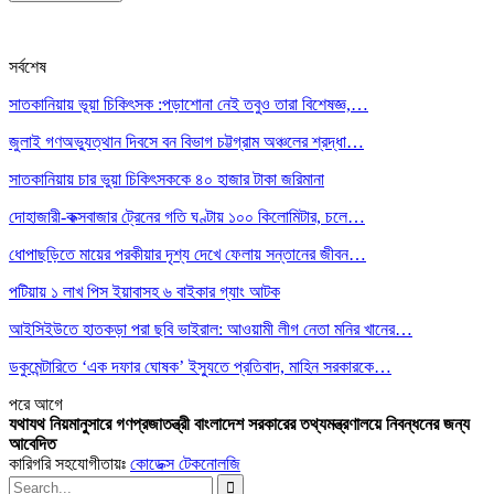
সর্বশেষ
সাতকানিয়ায় ভূয়া চিকিৎসক :পড়াশোনা নেই তবুও তারা বিশেষজ্ঞ,…
জুলাই গণঅভ্যুত্থান দিবসে বন বিভাগ চট্টগ্রাম অঞ্চলের শ্রদ্ধা…
সাতকানিয়ায় চার ভুয়া চিকিৎসককে ৪০ হাজার টাকা জরিমানা
দোহাজারী-কক্সবাজার ট্রেনের গতি ঘণ্টায় ১০০ কিলোমিটার, চলে…
ধোপাছড়িতে মায়ের পরকীয়ার দৃশ্য দেখে ফেলায় সন্তানের জীবন…
পটিয়ায় ১ লাখ পিস ইয়াবাসহ ৬ বাইকার গ্যাং আটক
আইসিইউতে হাতকড়া পরা ছবি ভাইরাল: আওয়ামী লীগ নেতা মনির খানের…
ডকুমেন্টারিতে ‘এক দফার ঘোষক’ ইস্যুতে প্রতিবাদ, মাহিন সরকারকে…
পরে
আগে
যথাযথ নিয়মানুসারে গণপ্রজাতন্ত্রী বাংলাদেশ সরকারের তথ্যমন্ত্রণালয়ে নিবন্ধনের জন্য
আবেদিত
কারিগরি সহযোগীতায়ঃ
কোডেক্স টেকনোলজি