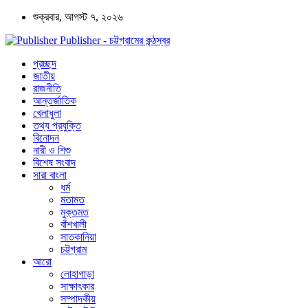
শুক্রবার, আগস্ট ৭, ২০২৬
Publisher - চট্টগ্রামের কন্ঠস্বর
প্রচ্ছদ
জাতীয়
রাজনীতি
আন্তর্জাতিক
খেলাধুলা
তথ্য প্রযুক্তি
বিনোদন
নারী ও শিশু
বিশেষ সংবাদ
সারা বাংলা
ধর্ম
মতামত
মুক্তমত
বাঁশখালী
সাতকানিয়া
চট্টগ্রাম
আরো
লোহাগাড়া
সাক্ষাৎকার
সম্পাদকীয়