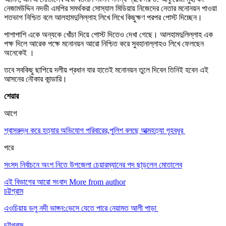
নেজামউদ্দিন নদভী এমপির সমর্থকরা সোস্যাল মিডিয়ায় নিজেদের নেতার মনোনয়ন পাওয়া
শতভাগ নিশ্চিত বলে আলহামদুলিল্লাহ লিখে লিখে কিছুক্ষণ পরপর পোস্ট দিচ্ছেন।
পাশাপাশি একে অন্যকে খোঁচা দিয়ে পোস্ট দিতেও দেখা গেছে। আলহামদুলিল্লাহ এক
পক্ষ দিলে আরেক পক্ষে মনোনয়ন আরো নিশ্চিত করে সুবহানাল্লাহও লিখে ফেলছেন
অনেকেই ।
তবে সবকিছু ছাপিয়ে দলীয় প্রধান যার হাতেই মনোনয়ন তুলে দিবেন তিনিই হবেন এই
আসনের নৌকার কান্ডারি।
শেয়ার
আগে
শ্বাসরুদ্ধ করে হত্যার অভিযোগ পরিবারের,পুলিশ বলছে আত্মহত্যা গৃহবধূর
পরে
সংসদ নির্বাচনে অংশ নিতে উপজেলা চেয়ারম্যানের পদ ছাড়লেন মোতালেব
এই বিভাগের আরো সংবাদ
More from author
চট্টগ্রাম
এওচিয়ায় ডলু নদী ভাঙ্গন:ভেসে যেতে পারে নেয়ামত আলী পাড়া
চট্টগ্রাম