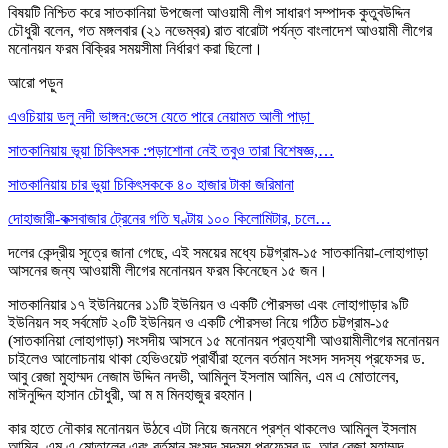
বিষয়টি নিশ্চিত করে সাতকানিয়া উপজেলা আওয়ামী লীগ সাধারণ সম্পাদক কুতুবউদ্দিন
চৌধুরী বলেন, গত মঙ্গলবার (২১ নভেম্বর) রাত বারোটা পর্যন্ত বাংলাদেশ আওয়ামী লীগের
মনোনয়ন ফরম বিক্রির সময়সীমা নির্ধারণ করা ছিলো।
আরো পড়ুন
এওচিয়ায় ডলু নদী ভাঙ্গন:ভেসে যেতে পারে নেয়ামত আলী পাড়া
সাতকানিয়ায় ভূয়া চিকিৎসক :পড়াশোনা নেই তবুও তারা বিশেষজ্ঞ,…
সাতকানিয়ায় চার ভুয়া চিকিৎসককে ৪০ হাজার টাকা জরিমানা
দোহাজারী-কক্সবাজার ট্রেনের গতি ঘণ্টায় ১০০ কিলোমিটার, চলে…
দলের কেন্দ্রীয় সূত্রে জানা গেছে, এই সময়ের মধ্যে চট্টগ্রাম-১৫ সাতকানিয়া-লোহাগাড়া
আসনের জন্য আওয়ামী লীগের মনোনয়ন ফরম কিনেছেন ১৫ জন।
সাতকানিয়ার ১৭ ইউনিয়নের ১১টি ইউনিয়ন ও একটি পৌরসভা এবং লোহাগাড়ার ৯টি
ইউনিয়ন সহ সর্বমোট ২০টি ইউনিয়ন ও একটি পৌরসভা নিয়ে গঠিত চট্টগ্রাম-১৫
(সাতকানিয়া লোহাগাড়া) সংসদীয় আসনে ১৫ মনোনয়ন প্রত্যাশী আওয়ামীলীগের মনোনয়ন
চাইলেও আলোচনায় থাকা হেভিওয়েট প্রার্থীরা হলেন বর্তমান সংসদ সদস্য প্রফেসর ড.
আবু রেজা মুহাম্মদ নেজাম উদ্দিন নদভী, আমিনুল ইসলাম আমিন, এম এ মোতালেব,
মাঈনুদ্দিন হাসান চৌধুরী, আ ম ম মিনহাজুর রহমান।
কার হাতে নৌকার মনোনয়ন উঠবে এটা নিয়ে জনমনে প্রশ্ন থাকলেও আমিনুল ইসলাম
আমিন, এম এ মোতালেব এবং বর্তমান সংসদ সদস্য প্রফেসর ড. আবু রেজা মুহাম্মদ