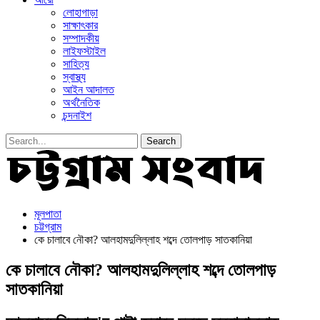
লোহাগাড়া
সাক্ষাৎকার
সম্পাদকীয়
লাইফস্টাইল
সাহিত্য
স্বাস্থ্য
আইন আদালত
অর্থনৈতিক
চন্দনাইশ
মূলপাতা
চট্টগ্রাম
কে চালাবে নৌকা? আলহামদুলিল্লাহ শব্দে তোলপাড় সাতকানিয়া
কে চালাবে নৌকা? আলহামদুলিল্লাহ শব্দে তোলপাড়
সাতকানিয়া