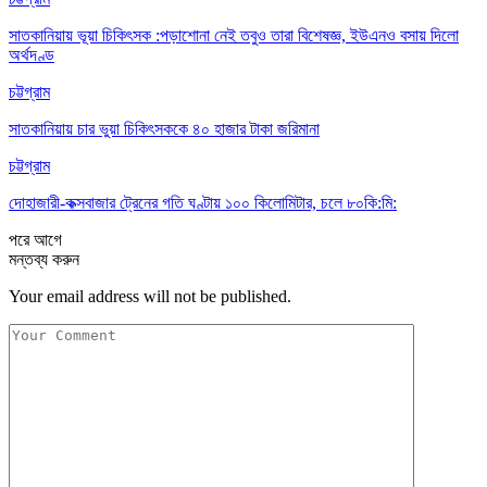
সাতকানিয়ায় ভূয়া চিকিৎসক :পড়াশোনা নেই তবুও তারা বিশেষজ্ঞ, ইউএনও বসায় দিলো
অর্থদণ্ড
চট্টগ্রাম
সাতকানিয়ায় চার ভুয়া চিকিৎসককে ৪০ হাজার টাকা জরিমানা
চট্টগ্রাম
দোহাজারী-কক্সবাজার ট্রেনের গতি ঘণ্টায় ১০০ কিলোমিটার, চলে ৮০কি:মি:
পরে
আগে
মন্তব্য করুন
Your email address will not be published.