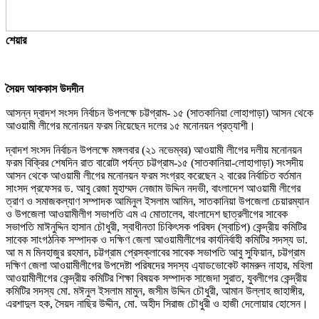
শেয়ার
সৈয়দ আককাস উদদীন
আসন্ন দ্বাদশ সংসদ নির্বাচন উপলক্ষে চট্টগ্রাম- ১৫ (সাতকানিয়া লোহাগাড়া) আসন থেকে
আওয়ামী লীগের মনোনয়ন ফরম নিয়েছেন দলের ১৫ মনোনয়ন প্রত্যাশী।
দ্বাদশ সংসদ নির্বাচন উপলক্ষে মঙ্গলবার (২১ নভেম্বর) আওয়ামী লীগের দলীয় মনোনয়ন
ফরম বিক্রির শেষদিন রাত বারোটা পর্যন্ত চট্টগ্রাম-১৫ (সাতকানিয়া-লোহাগাড়া) সংসদীয়
আসন থেকে আওয়ামী লীগের মনোনয়ন ফরম সংগ্রহ করেছেন ২ বারের নির্বাচিত বর্তমান
সাংসদ প্রফেসর ড. আবু রেজা মুহাম্মদ নেজাম উদ্দিন নদভী, বাংলাদেশ আওয়ামী লীগের
ত্রাণ ও সমাজকল্যাণ সম্পাদক আমিনুল ইসলাম আমিন, সাতকানিয়া উপজেলা চেয়ারম্যান
ও উপজেলা আওয়ামীলীগ সভাপতি এম এ মোতালেব, বাংলাদেশ ছাত্রলীগের সাবেক
সভাপতি মাঈনুদ্দিন হাসান চৌধুরী, স্বাধীনতা চিকিৎসক পরিষদ (স্বাচিপ) কেন্দ্রীয় কমিটির
সাবেক সাংগঠনিক সম্পাদক ও দক্ষিণ জেলা আওয়ামীলীগের কার্যনির্বাহী কমিটির সদস্য ডা.
আ ম ম মিনহাজুর রহমান, চট্টগ্রাম প্রেসক্লাবের সাবেক সভাপতি আবু সুফিয়ান, চট্টগ্রাম
দক্ষিণ জেলা আওয়ামীলীগের উপদেষ্টা পরিষদের সদস্য এ্যাডভোকেট কামরুন নাহার, মহিলা
আওয়ামীলীগের কেন্দ্রীয় কমিটির শিক্ষা বিষয়ক সম্পাদক সাজেদা সুরাত, যুবলীগের কেন্দ্রীয়
কমিটির সদস্য মো. মঈনুল ইসলাম মামুন, জসীম উদ্দিন চৌধুরী, আমান উল্লাহ জাহাঙ্গীর,
এরশাদুল হক, সৈয়দ নাছির উদ্দীন, মো. অহীদ সিরাজ চৌধুরী ও হাজী দেলোয়ার হোসেন।