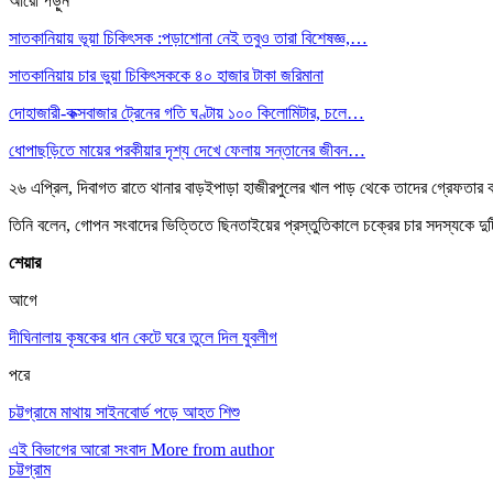
আরো পড়ুন
সাতকানিয়ায় ভূয়া চিকিৎসক :পড়াশোনা নেই তবুও তারা বিশেষজ্ঞ,…
সাতকানিয়ায় চার ভুয়া চিকিৎসককে ৪০ হাজার টাকা জরিমানা
দোহাজারী-কক্সবাজার ট্রেনের গতি ঘণ্টায় ১০০ কিলোমিটার, চলে…
ধোপাছড়িতে মায়ের পরকীয়ার দৃশ্য দেখে ফেলায় সন্তানের জীবন…
২৬ এপ্রিল, দিবাগত রাতে থানার বাড়ইপাড়া হাজীরপুলের খাল পাড় থেকে তাদের গ্রেফতার ক
তিনি বলেন, গোপন সংবাদের ভিত্তিতে ছিনতাইয়ের প্রস্তুতিকালে চক্রের চার সদস্যকে দুট
শেয়ার
আগে
দীঘিনালায় কৃষকের ধান কেটে ঘরে তুলে দিল যুবলীগ
পরে
চট্টগ্রামে মাথায় সাইনবোর্ড পড়ে আহত শিশু
এই বিভাগের আরো সংবাদ
More from author
চট্টগ্রাম