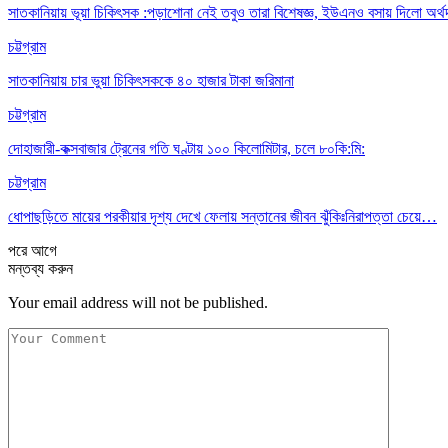
সাতকানিয়ায় ভূয়া চিকিৎসক :পড়াশোনা নেই তবুও তারা বিশেষজ্ঞ, ইউএনও বসায় দিলো অর্থ
চট্টগ্রাম
সাতকানিয়ায় চার ভুয়া চিকিৎসককে ৪০ হাজার টাকা জরিমানা
চট্টগ্রাম
দোহাজারী-কক্সবাজার ট্রেনের গতি ঘণ্টায় ১০০ কিলোমিটার, চলে ৮০কি:মি:
চট্টগ্রাম
ধোপাছড়িতে মায়ের পরকীয়ার দৃশ্য দেখে ফেলায় সন্তানের জীবন ঝুঁকিঃনিরাপত্তা চেয়ে…
পরে
আগে
মন্তব্য করুন
Your email address will not be published.