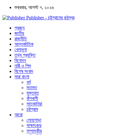
শুক্রবার, আগস্ট ৭, ২০২৬
Publisher - চট্টগ্রামের কন্ঠস্বর
প্রচ্ছদ
জাতীয়
রাজনীতি
আন্তর্জাতিক
খেলাধুলা
তথ্য প্রযুক্তি
বিনোদন
নারী ও শিশু
বিশেষ সংবাদ
সারা বাংলা
ধর্ম
মতামত
মুক্তমত
বাঁশখালী
সাতকানিয়া
চট্টগ্রাম
আরো
লোহাগাড়া
সাক্ষাৎকার
সম্পাদকীয়