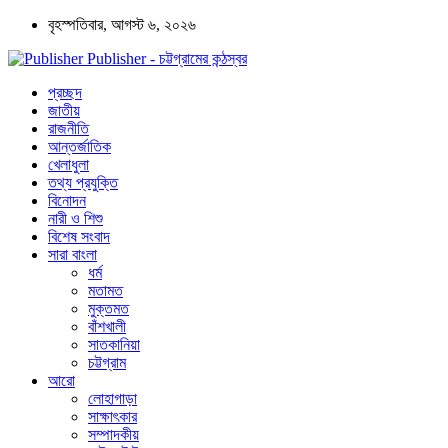
বৃহস্পতিবার, আগস্ট ৬, ২০২৬
Publisher - চট্টগ্রামের কন্ঠস্বর
প্রচ্ছদ
জাতীয়
রাজনীতি
আন্তর্জাতিক
খেলাধুলা
তথ্য প্রযুক্তি
বিনোদন
নারী ও শিশু
বিশেষ সংবাদ
সারা বাংলা
ধর্ম
মতামত
মুক্তমত
বাঁশখালী
সাতকানিয়া
চট্টগ্রাম
আরো
লোহাগাড়া
সাক্ষাৎকার
সম্পাদকীয়