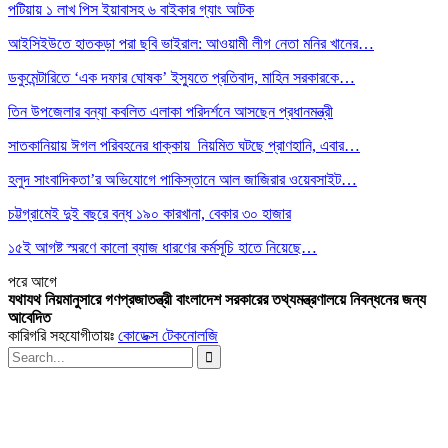
পটিয়ায় ১ লাখ পিস ইয়াবাসহ ৬ বাইকার গ্যাং আটক
আইসিইউতে হাতকড়া পরা ছবি ভাইরাল: আওয়ামী লীগ নেতা মনির খানের…
ডকুমেন্টারিতে ‘এক দফার ঘোষক’ ইস্যুতে প্রতিবাদ, মাহিন সরকারকে…
তিন উপজেলার বন্যা কবলিত এলাকা পরিদর্শনে আসছেন প্রধানমন্ত্রী
সাতকানিয়ায় ঈগল পরিবহনের ধাক্কায় নিয়মিত ঘটছে প্রাণহানি, এবার…
হলুদ সাংবাদিকতা’র অভিযোগে পাকিস্তানে আল জাজিরার ওয়েবসাইট…
চট্টগ্রামেই দুই বছরে বন্ধ ১৯০ কারখানা, বেকার ৩০ হাজার
১৫ই আগষ্ট স্মরণে কালো ব্যাজ ধারণের কর্মসূচি হাতে নিয়েছে…
পরে
আগে
যথাযথ নিয়মানুসারে গণপ্রজাতন্ত্রী বাংলাদেশ সরকারের তথ্যমন্ত্রণালয়ে নিবন্ধনের জন্য
আবেদিত
কারিগরি সহযোগীতায়ঃ
কোডেক্স টেকনোলজি