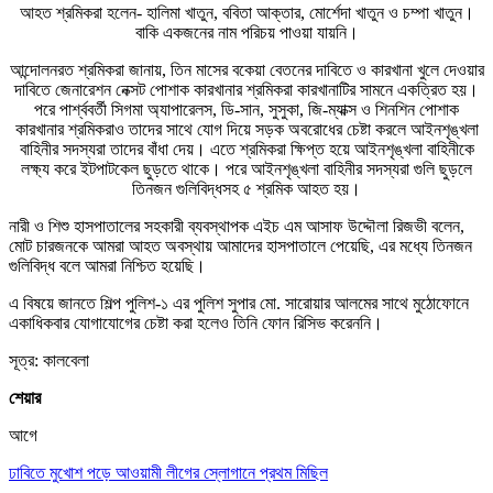
আহত শ্রমিকরা হলেন- হালিমা খাতুন, ববিতা আক্তার, মোর্শেদা খাতুন ও চম্পা খাতুন।
বাকি একজনের নাম পরিচয় পাওয়া যায়নি।
আন্দোলনরত শ্রমিকরা জানায়, তিন মাসের বকেয়া বেতনের দাবিতে ও কারখানা খুলে দেওয়ার
দাবিতে জেনারেশন নেক্সট পোশাক কারখানার শ্রমিকরা কারখানাটির সামনে একত্রিত হয়।
পরে পার্শ্ববর্তী সিগমা অ্যাপারেলস, ডি-সান, সুসুকা, জি-ম্যাক্স ও শিনশিন পোশাক
কারখানার শ্রমিকরাও তাদের সাথে যোগ দিয়ে সড়ক অবরোধের চেষ্টা করলে আইনশৃঙ্খলা
বাহিনীর সদস্যরা তাদের বাঁধা দেয়। এতে শ্রমিকরা ক্ষিপ্ত হয়ে আইনশৃঙ্খলা বাহিনীকে
লক্ষ্য করে ইটপাটকেল ছুড়তে থাকে। পরে আইনশৃঙ্খলা বাহিনীর সদস্যরা গুলি ছুড়লে
তিনজন গুলিবিদ্ধসহ ৫ শ্রমিক আহত হয়।
নারী ও শিশু হাসপাতালের সহকারী ব্যবস্থাপক এইচ এম আসাফ উদ্দৌলা রিজভী বলেন,
মোট চারজনকে আমরা আহত অবস্থায় আমাদের হাসপাতালে পেয়েছি, এর মধ্যে তিনজন
গুলিবিদ্ধ বলে আমরা নিশ্চিত হয়েছি।
এ বিষয়ে জানতে শিল্প পুলিশ-১ এর পুলিশ সুপার মো. সারোয়ার আলমের সাথে মুঠোফোনে
একাধিকবার যোগাযোগের চেষ্টা করা হলেও তিনি ফোন রিসিভ করেননি।
সূত্র: কালবেলা
শেয়ার
আগে
ঢাবিতে মুখোশ পড়ে আওয়ামী লীগের স্লোগানে প্রথম মিছিল