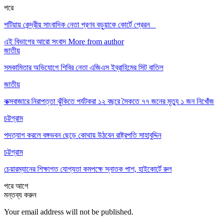
পরে
পটিয়ায় কেন্দ্রীয় সাংবাদিক নেতা প্রণব বড়ুয়াকে কোর্টে প্রেরন
এই বিভাগের আরো সংবাদ
More from author
জাতীয়
সমকামিতার অভিযোগে শিবির নেতা এজিএস ইব্রাহিমের সিট বাতিল
জাতীয়
কক্সবাজারে নিরাপত্তা ঝুঁকিতে পর্যটকরা ১২ বছরে সৈকতে ৭৭ জনের মৃত্যু ১ জন নিখোঁজ
চট্টগ্রাম
পদত্যাগ করলে বঙ্গভবন ছেড়ে কোথায় উঠবেন রাষ্ট্রপতি সাহাবুদ্দিন
চট্টগ্রাম
চেয়ারম্যানের শিক্ষাগত যোগ্যতা কমপক্ষে স্নাতক পাশ, হাইকোর্টে রুল
পরে
আগে
মন্তব্য করুন
Your email address will not be published.