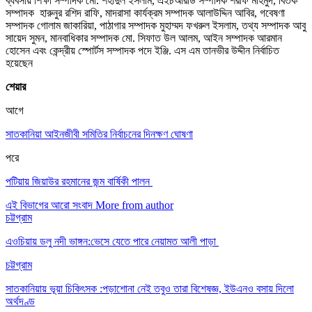
ব্যবসায় শিক্ষা সম্পাদক মো. শহীদুল ইসলাম, এইচআরডি সম্পাদক শরীফ মাহমুদ, বিতর্ক
সম্পাদক হারুনুর রশিদ রাফি, মাদরাসা কার্যক্রম সম্পাদক আলাউদ্দিন আবির, গবেষণা
সম্পাদক গোলাম জাকারিয়া, পাঠাগার সম্পাদক মুহাম্মদ ফখরুল ইসলাম, তথ্য সম্পাদক আবু
সায়েদ সুমন, মানবাধিকার সম্পাদক মো. সিফাত উল আলম, আইন সম্পাদক আরমান
হোসেন এবং কেন্দ্রীয় স্পোর্টস সম্পাদক পদে ইঞ্জি. এস এম তানভীর উদ্দীন নির্বাচিত
হয়েছেন
শেয়ার
আগে
সাতকানিয়া আইনজীবী সমিতির নির্বাচনের দিনক্ষণ ঘোষণা
পরে
পটিয়ায় জিয়াউর রহমানের জন্ম বার্ষিকী পালন
এই বিভাগের আরো সংবাদ
More from author
চট্টগ্রাম
এওচিয়ায় ডলু নদী ভাঙ্গন:ভেসে যেতে পারে নেয়ামত আলী পাড়া
চট্টগ্রাম
সাতকানিয়ায় ভূয়া চিকিৎসক :পড়াশোনা নেই তবুও তারা বিশেষজ্ঞ, ইউএনও বসায় দিলো
অর্থদণ্ড