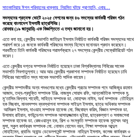
সাতকানিয়ায় ঈগল পরিবহনের ধাক্কায় নিয়মিত ঘটছে প্রাণহানি, এবার…
সদস্যদের প্রত্যক্ষ ভোটে ২০২৫ সেশনের জন্য ৪৬ সদস্যের কার্যকরী পরিষদ গঠন
করেছে বাংলাদেশ ইসলামী ছাত্রশিবির।
রোববার (১৯ জানুয়ারি) এক বিজ্ঞপ্তিতে এ তথ্য জানানো হয়।
এতে বলা হয়, কেন্দ্রীয় সভাপতি জাহিদুল ইসলাম নির্বাচিত কার্যকরী পরিষদ সদস্যদের সাথে
পরামর্শ করে ১৪ জনকে কার্যকরী পরিষদের সদস্য হিসেবে মনোনয়ন প্রদান করেছেন।
পরবর্তীতে তিনি কার্যকরী পরিষদের পরামর্শক্রমে ২৭ সদস্যের কেন্দ্রীয় সেক্রেটারিয়েট গঠন
করেন।
এতে কেন্দ্রীয় দপ্তর সম্পাদক নির্বাচিত হয়েছেন ঢাকা বিশ্ববিদ্যালয় শিবিরের সাবেক
সভাপতি সিবগাতুল্লাহ। আর আর কেন্দ্রীয় প্রকাশনা সম্পাদক নির্বাচিত হয়েছেন ঢাবি
শিবিরের আলোচিত সদ্য সাবেক সভাপতি সাদিক কায়েম।
কেন্দ্রীয় সম্পাদকীয় অন্য পদগুলোর মধ্যে কেন্দ্রীয় প্রচার সম্পাদক পদে আজিজুর রহমান
আজাদ, তথ্য-প্রযুক্তি সম্পাদক ইঞ্জি. নাজমুস সোয়াদ রফি, আন্তর্জাতিক সম্পাদক মু.
মু’তাসিম বিল্লাহ শাহেদী, সাহিত্য সম্পাদক ডা. মোহাম্মদ নাঈম, অর্থ সম্পাদক তৌহিদুল
হক মিছবাহ, মানবসম্পদ ব্যবস্থাপনা সম্পাদক সাইদুল ইসলাম, ছাত্র অধিকার সম্পাদক
আমিরুল ইসলাম, দাওয়াহ সম্পাদক হাফেজ মো. মিছবাহুল করিম, বিজ্ঞান সম্পাদক ডা.
উসামাহ রাইয়ান, ফাউন্ডেশন সম্পাদক আসাদুজ্জামান ভূইয়া, ছাত্রকল্যাণ ও সমাজসেবা
সম্পাদক হাফেজ ডা. রেজওয়ানুল হক, শিল্প ও সংস্কৃতি সম্পাদক হাফেজ মুহাম্মদ আবু
মুসা, স্কুল কার্যক্রম সম্পাদক মো. নোমান হোসেন নয়ন, শিক্ষা সম্পাদক আব্দুল
মোহাইমেন, প্ল্যানিং অ্যান্ড ডেভেলপমেন্ট সম্পাদক নাহিদুল ইসলাম, কলেজ কার্যক্রম ও