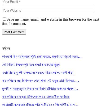
Save my name, email, and website in this browser for the next
time I comment.
সর্বশেষ
আওয়ামী লীগ অস্থিরতা সৃষ্টির চেষ্টা করছে, জনগণ তা গ্রহণ করবে…
লোহাগাড়ায় বিদ্যুৎস্পৃষ্ট হয়ে মাদ্রাসা ছাত্রের মৃত্যু
এওচিয়ায় ডলু নদী ভাঙ্গন:ভেসে যেতে পারে নেয়ামত আলী পাড়া
সাতকানিয়ায় ভূয়া চিকিৎসক :পড়াশোনা নেই তবুও তারা বিশেষজ্ঞ,…
জুলাই গণঅভ্যুত্থান দিবসে বন বিভাগ চট্টগ্রাম অঞ্চলের শ্রদ্ধা…
সাতকানিয়ায় চার ভুয়া চিকিৎসককে ৪০ হাজার টাকা জরিমানা
দোহাজারী-কক্সবাজার ট্রেনের গতি ঘণ্টায় ১০০ কিলোমিটার, চলে…