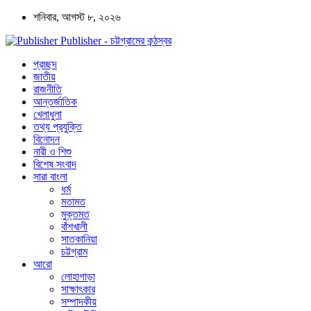
শনিবার, আগস্ট ৮, ২০২৬
Publisher - চট্টগ্রামের কন্ঠস্বর
প্রচ্ছদ
জাতীয়
রাজনীতি
আন্তর্জাতিক
খেলাধুলা
তথ্য প্রযুক্তি
বিনোদন
নারী ও শিশু
বিশেষ সংবাদ
সারা বাংলা
ধর্ম
মতামত
মুক্তমত
বাঁশখালী
সাতকানিয়া
চট্টগ্রাম
আরো
লোহাগাড়া
সাক্ষাৎকার
সম্পাদকীয়