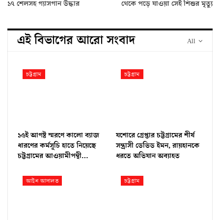
১৭ শেলসহ গ্যাসগান উদ্ধার
থেকে পড়ে যাওয়া সেই শিশুর মৃত্যু
এই বিভাগের আরো সংবাদ
All
চট্টগ্রাম
চট্টগ্রাম
১৫ই আগষ্ট স্মরণে কালো ব্যাজ
যশোরে গ্রেপ্তার চট্টগ্রামের শীর্ষ
ধারণের কর্মসূচি হাতে নিয়েছে
সন্ত্রাসী ডেভিড ইমন, রায়হানকে
চট্টগ্রামের আওয়ামীপন্থী…
ধরতে অভিযান অব্যাহত
আইন আদালত
চট্টগ্রাম