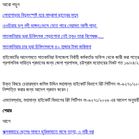
আরো পড়ুন
লোহাগাড়ায় বিদ্যুৎস্পৃষ্ট হয়ে মাদ্রাসা ছাত্রের মৃত্যু
এওচিয়ায় ডলু নদী ভাঙ্গন:ভেসে যেতে পারে নেয়ামত আলী পাড়া
সাতকানিয়ায় ভূয়া চিকিৎসক :পড়াশোনা নেই তবুও তারা বিশেষজ্ঞ,…
সাতকানিয়ায় চার ভুয়া চিকিৎসককে ৪০ হাজার টাকা জরিমানা
হাইকোর্টের আদেশমতে সাতকানিয়া উপজেলা নির্বাহী কর্মকর্তার অফিস থেকে জারী করা পত্রে 
প্রশাসনিক দায়িত্ব প্রদানের জন্য জেলা প্রশাসক, চট্টগ্রাম মহোদয়ের নিকট গত ১৬/
উক্ত বিষয়ে চেয়ারম্যান জসিম উদ্দিন মহামান্য হাইকোর্ট বিভাগে রিট পিটিশন নং-৬২৭
নিষ্পত্তি করার জন্য আদেশ প্রদান করেন।
এমতাবস্থায়, মহামান্য হাইকোর্ট বিভাগের রিট পিটিশন নং-৬২৭১/২০২৬ এর আদেশ অনুযায়ী 
শেয়ার
আগে
কক্সবাজারে ছেলের সামনে ছুরিকাঘাতে মাকে হত্যা, ৩ নারী ধরা