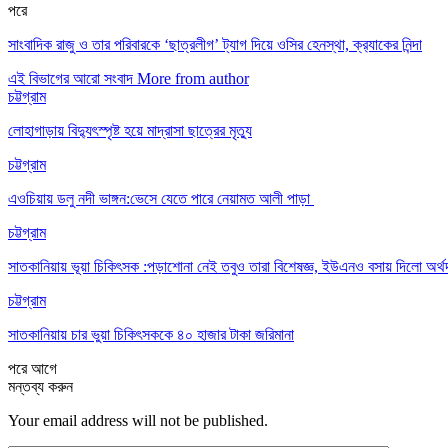
পরে
সাংবাদিক রাজু ও তার পরিবারকে ‘ছাত্রলীগ’ ট্যাগ দিয়ে ওসির হেনস্থা, ক্র‍্যাকের নিন্দা
এই বিভাগের আরো সংবাদ
More from author
চট্টগ্রাম
লোহাগাড়ায় বিদ্যুৎস্পৃষ্ট হয়ে মাদ্রাসা ছাত্রের মৃত্যু
চট্টগ্রাম
এওচিয়ায় ডলু নদী ভাঙ্গন:ভেসে যেতে পারে নেয়ামত আলী পাড়া
চট্টগ্রাম
সাতকানিয়ায় ভূয়া চিকিৎসক :পড়াশোনা নেই তবুও তারা বিশেষজ্ঞ, ইউএনও বসায় দিলো অর্থ
চট্টগ্রাম
সাতকানিয়ায় চার ভুয়া চিকিৎসককে ৪০ হাজার টাকা জরিমানা
পরে
আগে
মন্তব্য করুন
Your email address will not be published.