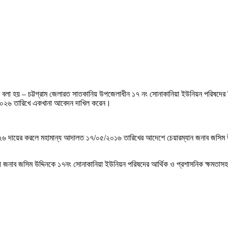
বলা হয় – চট্টগ্রাম জেলারত সাতকানিয় উপজেলাধীন ১৭ নং সোনাকানিয়া ইউনিয়ন পরিষদের নির্
০৪/২০২৬ তারিখে একখানা আবেদন দাখিল করেন।
১/২০২৬ দায়ের করলে মহামান্য আদালত ১৭/০৫/২০১৬ তারিখের আদেশে চেয়ারম্যান জনাব জসিম
জনাব জসিম উদ্দিনকে ১৭নং সোনাকানিয়া ইউনিয়ন পরিষদের আর্থিক ও প্রশাসনিক ক্ষমতাসহ চেয