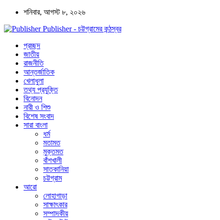
শনিবার, আগস্ট ৮, ২০২৬
Publisher - চট্টগ্রামের কন্ঠস্বর
প্রচ্ছদ
জাতীয়
রাজনীতি
আন্তর্জাতিক
খেলাধুলা
তথ্য প্রযুক্তি
বিনোদন
নারী ও শিশু
বিশেষ সংবাদ
সারা বাংলা
ধর্ম
মতামত
মুক্তমত
বাঁশখালী
সাতকানিয়া
চট্টগ্রাম
আরো
লোহাগাড়া
সাক্ষাৎকার
সম্পাদকীয়