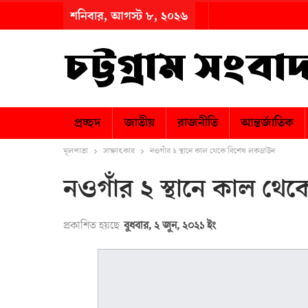
শনিবার, আগস্ট ৮, ২০২৬
প্রচ্ছদ
জাতীয়
রাজনীতি
আন্তর্জাতিক
মূলপাতা
সাক্ষাৎকার
নওগাঁর ২ স্থানে কাল থেকে বিশেষ লকডাউন
নওগাঁর ২ স্থানে কাল থ
প্রকাশিত হয়ছে
বুধবার, ২ জুন, ২০২১ ইং