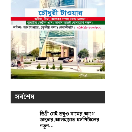
সর্বশেষ
ডিগ্রী নেই তবুও নামের আগে
ডাক্তার,আলহায়াত হসপিটালের
নতুন…