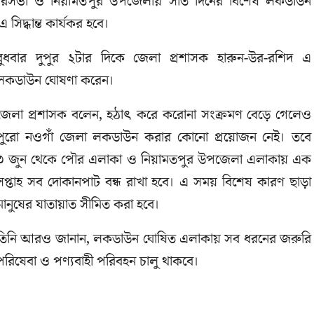
পৌরসভা ও নিয়ামতপুর উপজেলায় সাত দিনের বিশেষ লকডাউন
সিদ্ধান্ত কার্যকর হবে।
বুধবার দুপুর ২টার দিকে জেলা প্রশাসক হারুন-উর-রশিদ এ
লকডাউন ঘোষণা করেন।
জেলা প্রশাসক বলেন, হঠাৎ করে করোনা সংক্রমণ বেড়ে গেলেও
পুরো নওগাঁ জেলা লকডাউন করার কোনো প্রয়োজন নেই। তবে
৩ জুন থেকে পৌর এলাকা ও নিয়ামতপুর উপজেলা এলাকায় এক
সপ্তাহ সব দোকানপাট বন্ধ রাখা হবে। এ সময় বিশেষ কারণ ছাড়া
মানুষের যাতায়াত সীমিত করা হবে।
তিনি আরও জানান, লকডাউন ঘোষিত এলাকায় সব ধরনের জরুরি
পরিষেবা ও পণ্যবাহী পরিবহন চালু থাকবে।