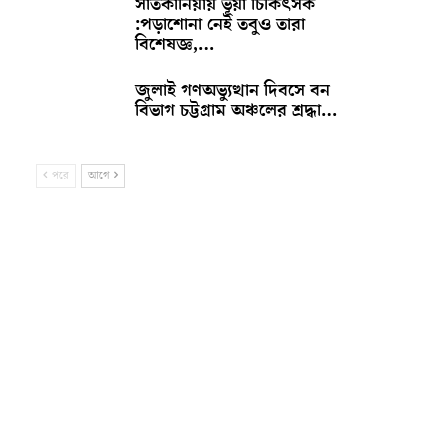
সাতকানিয়ায় ভূয়া চিকিৎসক
:পড়াশোনা নেই তবুও তারা
বিশেষজ্ঞ,…
জুলাই গণঅভ্যুত্থান দিবসে বন
বিভাগ চট্টগ্রাম অঞ্চলের শ্রদ্ধা…
পরে
আগে