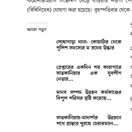
করোনাভাইরাস সংক্রমণ বেড়ে যাওয়ায় নওগাঁ 
(বিধিনিষেধ) ঘোষণা করা হয়েছে। বৃহস্পতিবার থেকে এ 
আরো পড়ুন
লোহাগাড়া থানা- কোয়ার্টার থেকে
পুলিশ সদস্যের ম‍‍`রদেহ উদ্ধার
গ্রেপ্তারের একদিন পর কারাগারে
সাতকানিয়ার এক যুবলীগ
নেতার…
মানব সম্পদ উন্নয়ন কর্মকাণ্ডের
বিপুল পরিসর সৃষ্টি করেছে…
সাতকানিয়ায়-মাদার্শার উন্নয়নে
পথে প্রান্তরে ঘুরছে চেয়ারম্যান…